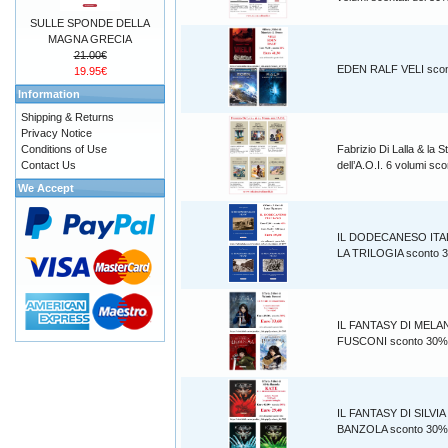
SULLE SPONDE DELLA
MAGNA GRECIA
21.00€
EDEN RALF VELI sco
19.95€
Information
Shipping & Returns
Privacy Notice
Conditions of Use
Fabrizio Di Lalla & la S
Contact Us
dell’A.O.I. 6 volumi s
We Accept
IL DODECANESO ITA
LA TRILOGIA sconto 
IL FANTASY DI MELA
FUSCONI sconto 30%
IL FANTASY DI SILVIA
BANZOLA sconto 30%