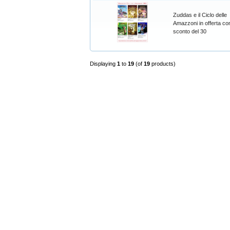
Zuddas e il Ciclo delle
Amazzoni in offerta con
sconto del 30
Displaying
1
to
19
(of
19
products)