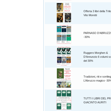
Offerta 3 libri della Tril
Vito Moretti
PARNASO D'ABRUZZO 6
-30%
Ruggero Morghen &
D’Annunzio 6 volumi sc
del 30%
Tradizioni, riti e sortileg
L’Abruzzo magico -30
TUTTI I LIBRI DEL P
GIACINTO AURITI