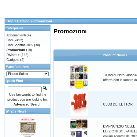
Top
»
Catalog
»
Promozioni
Categories
Promozioni
Abbonamenti
(4)
Libri
(2492)
Libri Scontati 30%
(30)
Promozioni
(19)
Riviste->
(142)
Product Name+
Gadgets
(2)
Manufacturers
10 libri di Piero Vassalll
offerta con lo sconto 
Quick Find
Use keywords to find the
product you are looking for.
Advanced Search
CLUB DEI LETTORI
What's New?
D'ANNUNZIO NELLE
EDIZIONI SOLFANELL
volumi scontati del 30