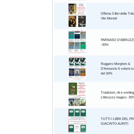
Offerta 3 libri della Tril
Vito Moretti
PARNASO D'ABRUZZO 6
-30%
Ruggero Morghen &
D’Annunzio 6 volumi sc
del 30%
Tradizioni, riti e sortileg
L’Abruzzo magico -30
TUTTI I LIBRI DEL P
GIACINTO AURITI