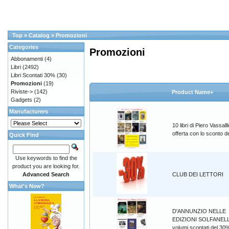
Top
»
Catalog
»
Promozioni
Categories
Promozioni
Abbonamenti
(4)
Libri
(2492)
Libri Scontati 30%
(30)
Promozioni
(19)
Riviste->
(142)
Product Name+
Gadgets
(2)
Manufacturers
10 libri di Piero Vassalll
offerta con lo sconto 
Quick Find
Use keywords to find the
product you are looking for.
Advanced Search
CLUB DEI LETTORI
What's New?
D'ANNUNZIO NELLE
EDIZIONI SOLFANELL
volumi scontati del 30