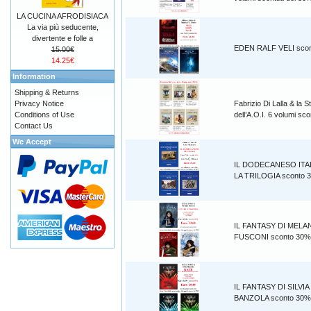
LA CUCINA AFRODISIACA
La via più seducente,
divertente e folle a
EDEN RALF VELI sco
15.00€
14.25€
Information
Shipping & Returns
Privacy Notice
Fabrizio Di Lalla & la S
Conditions of Use
dell’A.O.I. 6 volumi s
Contact Us
We Accept
IL DODECANESO ITA
LA TRILOGIA sconto 
IL FANTASY DI MELA
FUSCONI sconto 30%
IL FANTASY DI SILVIA
BANZOLA sconto 30%