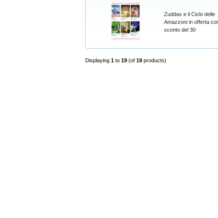
Zuddas e il Ciclo delle
Amazzoni in offerta con
sconto del 30
Displaying
1
to
19
(of
19
products)