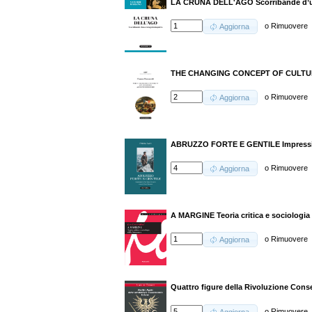
LA CRUNA DELL'AGO Scorribande d’un
o
Rimuovere
Aggiorna
THE CHANGING CONCEPT OF CULTUR
o
Rimuovere
Aggiorna
ABRUZZO FORTE E GENTILE Impression
o
Rimuovere
Aggiorna
A MARGINE Teoria critica e sociologia d
o
Rimuovere
Aggiorna
Quattro figure della Rivoluzione Cons
o
Rimuovere