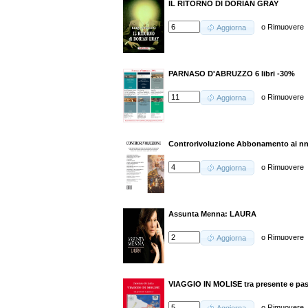
IL RITORNO DI DORIAN GRAY
o
Rimuovere
Aggiorna
PARNASO D'ABRUZZO 6 libri -30%
o
Rimuovere
Aggiorna
Controrivoluzione Abbonamento ai nn.
o
Rimuovere
Aggiorna
Assunta Menna: LAURA
o
Rimuovere
Aggiorna
VIAGGIO IN MOLISE tra presente e pa
o
Rimuovere