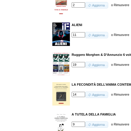
o
Rimuovere
Aggiorna
ALIENI
o
Rimuovere
Aggiorna
Ruggero Morghen & D’Annunzio 6 volu
o
Rimuovere
Aggiorna
LA FECONDITÀ DELL’ANIMA CONTE
o
Rimuovere
Aggiorna
A TUTELA DELLA FAMIGLIA
o
Rimuovere
Aggiorna