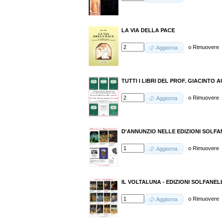
LA VIA DELLA PACE
o
Rimuovere
Aggiorna
TUTTI I LIBRI DEL PROF. GIACINTO A
o
Rimuovere
Aggiorna
D'ANNUNZIO NELLE EDIZIONI SOLFANEL
o
Rimuovere
Aggiorna
IL VOLTALUNA - EDIZIONI SOLFANELLI
o
Rimuovere
Aggiorna