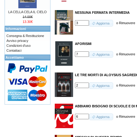
LA CELLA CELA IL CIELO
NESSUNA FERMATA INTERMEDIA
14.00€
13.30€
o
Rimuovere
Aggiorna
Informazioni
Consegna & Restituzione
Avviso privacy
AFORISMI
Condizioni d'uso
Contattaci
o
Rimuovere
Aggiorna
Accettiamo
LE TRE MORTI DI ALOYSIUS SAGRED
o
Rimuovere
Aggiorna
ABBIAMO BISOGNO DI SCUOLE E DI 
o
Rimuovere
Aggiorna