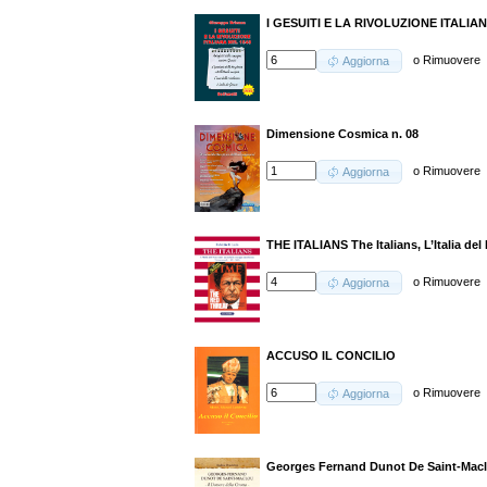
I GESUITI E LA RIVOLUZIONE ITALIA
o
Rimuovere
Aggiorna
Dimensione Cosmica n. 08
o
Rimuovere
Aggiorna
THE ITALIANS The Italians, L’Italia de
o
Rimuovere
Aggiorna
ACCUSO IL CONCILIO
o
Rimuovere
Aggiorna
Georges Fernand Dunot De Saint-Maclou