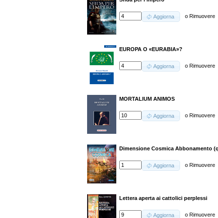
o
Rimuovere
Aggiorna
EUROPA O «EURABIA»?
o
Rimuovere
Aggiorna
MORTALIUM ANIMOS
o
Rimuovere
Aggiorna
Dimensione Cosmica Abbonamento (q
o
Rimuovere
Aggiorna
Lettera aperta ai cattolici perplessi
o
Rimuovere
Aggiorna