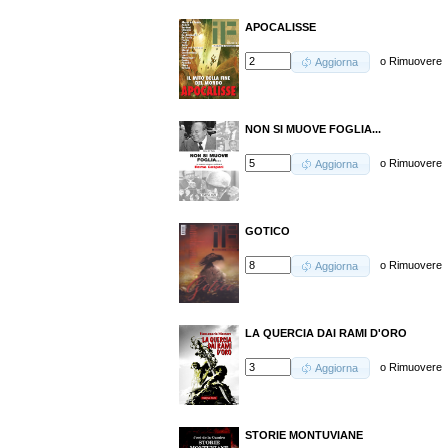
APOCALISSE
o
Rimuovere
Aggiorna
NON SI MUOVE FOGLIA...
o
Rimuovere
Aggiorna
GOTICO
o
Rimuovere
Aggiorna
LA QUERCIA DAI RAMI D'ORO
o
Rimuovere
Aggiorna
STORIE MONTUVIANE