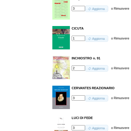
o
Rimuovere
Aggiorna
CICUTA
o
Rimuovere
Aggiorna
INCHIOSTRO n. 91
o
Rimuovere
Aggiorna
CERVANTES REAZIONARIO
o
Rimuovere
Aggiorna
LUCI DI FEDE
o
Rimuovere
Aggiorna