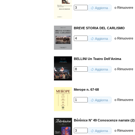
o
Rimuovere
Aggiorna
BREVE STORIA DEL CARLISMO
o
Rimuovere
Aggiorna
BELLINI Un Teatro Dell'Anima
o
Rimuovere
Aggiorna
Merope n. 67-68
o
Rimuovere
Aggiorna
Bérénice N° 49 Conoscenze narrate (2)
o
Rimuovere
Aggiorna