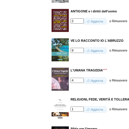
ANTIGONE e i diritti dell'uomo
o
Rimuovere
Aggiorna
VE LO RACCONTO IO L'ABRUZZO
o
Rimuovere
Aggiorna
***
L'UMANA TRAGEDIA
o
Rimuovere
Aggiorna
RELIGIONI, FEDE, VERITÀ E TOLLER
o
Rimuovere
Aggiorna
Sfida per l'impero