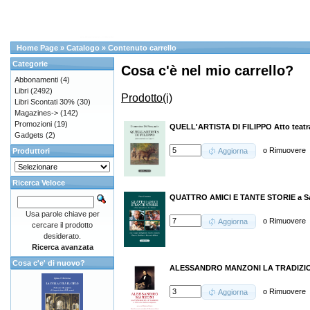
Home Page
»
Catalogo
»
Contenuto carrello
Categorie
Cosa c'è nel mio carrello?
Abbonamenti
(4)
Libri
(2492)
Prodotto(i)
Libri Scontati 30%
(30)
Magazines->
(142)
Promozioni
(19)
QUELL'ARTISTA DI FILIPPO Atto teatral
Gadgets
(2)
o
Rimuovere
Produttori
Aggiorna
Ricerca Veloce
QUATTRO AMICI E TANTE STORIE a San
Usa parole chiave per
o
Rimuovere
Aggiorna
cercare il prodotto
desiderato.
Ricerca avanzata
Cosa c'e' di nuovo?
ALESSANDRO MANZONI LA TRADIZIO
o
Rimuovere
Aggiorna