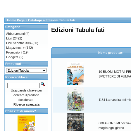
Home Page
»
Catalogo
»
Edizioni Tabula fati
Categorie
Edizioni Tabula fati
Abbonamenti
(4)
Libri
(2492)
Libri Scontati 30%
(30)
Magazines->
(142)
Promozioni
(19)
Nome prodotto+
Gadgets
(2)
Produttori
10 BUONI MOTIVI PE
SMETTERE DI FUMA
Ricerca Veloce
Usa parole chiave per
cercare il prodotto
desiderato.
1181 La nascita del mi
Ricerca avanzata
Cosa c'e' di nuovo?
600 AFORISMI per viv
meglio ogni giorno