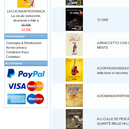
LA CUCINA AFRODISIACA
La via più seducente,
72 ORE
divertente e folle a
15.00€
14.25€
Informazioni
Consegna & Restituzione
A BRACCETTO CON 
Avviso privacy
MENTE
Condizioni d'uso
Contattaci
Accettiamo
A CORTA DISTANZA Il
della boxe si racconta
A DOMANDA RISPOND
A LI CULLE DE PESC
QUANT’È BELLE FA 