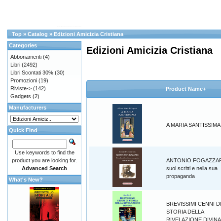
Top
»
Catalog
»
Edizioni Amicizia Cristiana
Categories
Edizioni Amicizia Cristiana
Abbonamenti
(4)
Libri
(2492)
Libri Scontati 30%
(30)
Promozioni
(19)
Riviste->
(142)
Product Name+
Gadgets
(2)
Manufacturers
A MARIA SANTISSIMA
Quick Find
Use keywords to find the
product you are looking for.
ANTONIO FOGAZZAR
Advanced Search
suoi scritti e nella sua
propaganda
What's New?
BREVISSIMI CENNI D
STORIA DELLA
RIVELAZIONE DIVINA