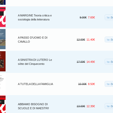
A MARGINE Teoria critica e
B
9.00€
7.65€
sociologia della letteratura
A PASSO D'UOMO E DI
B
12.00€
11.40€
CAVALLO
A SINISTRA DI LUTERO Le
B
17.00€
14.45€
sètte del Cinquecento
B
A TUTELA DELLA FAMIGLIA
10.00€
8.50€
ABBIAMO BISOGNO DI
B
13.00€
12.35€
SCUOLE E DI MAESTRI!