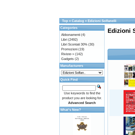
Top
»
Catalog
»
Edizioni Solfanelli
Categories
Edizioni 
Abbonamenti
(4)
Libri
(2492)
Libri Scontati 30%
(30)
Promozioni
(19)
Riviste->
(142)
Gadgets
(2)
Manufacturers
Quick Find
Use keywords to find the
product you are looking for.
Advanced Search
What's New?