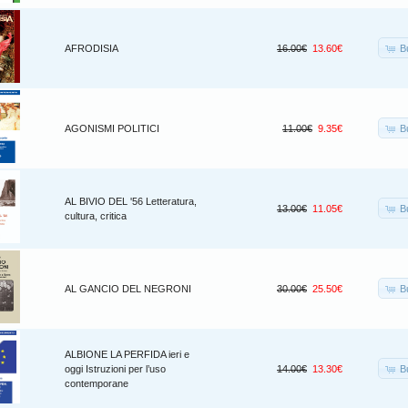
B
AFRODISIA
16.00€
13.60€
B
AGONISMI POLITICI
11.00€
9.35€
AL BIVIO DEL '56 Letteratura,
B
13.00€
11.05€
cultura, critica
B
AL GANCIO DEL NEGRONI
30.00€
25.50€
ALBIONE LA PERFIDA ieri e
B
oggi Istruzioni per l’uso
14.00€
13.30€
contemporane