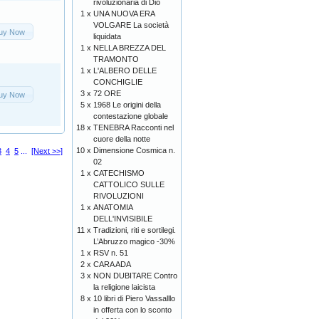
rivoluzionaria di Dio
1 x
UNA NUOVA ERA
VOLGARE La società
uy Now
liquidata
1 x
NELLA BREZZA DEL
TRAMONTO
1 x
L'ALBERO DELLE
CONCHIGLIE
3 x
72 ORE
uy Now
5 x
1968 Le origini della
contestazione globale
18 x
TENEBRA Racconti nel
cuore della notte
10 x
Dimensione Cosmica n.
3
4
5
...
[Next >>]
02
1 x
CATECHISMO
CATTOLICO SULLE
RIVOLUZIONI
1 x
ANATOMIA
DELL'INVISIBILE
11 x
Tradizioni, riti e sortilegi.
L’Abruzzo magico -30%
1 x
RSV n. 51
2 x
CARA ADA
3 x
NON DUBITARE Contro
la religione laicista
8 x
10 libri di Piero Vassalllo
in offerta con lo sconto