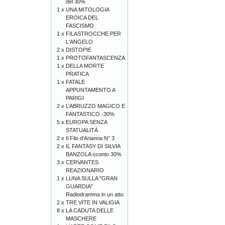
del 30%
1 x
UNA MITOLOGIA
EROICA DEL
FASCISMO
1 x
FILASTROCCHE PER
L'ANGELO
2 x
DISTOPIE
1 x
PROTOFANTASCENZA
1 x
DELLA MORTE
PRATICA
1 x
FATALE
APPUNTAMENTO A
PARIGI
2 x
L’ABRUZZO MAGICO E
FANTASTICO -30%
5 x
EUROPA SENZA
STATUALITÀ
2 x
Il Filo d'Arianna N° 3
2 x
IL FANTASY DI SILVIA
BANZOLA sconto 30%
3 x
CERVANTES
REAZIONARIO
1 x
LUNA SULLA "GRAN
GUARDIA"
Radiodramma in un atto
2 x
TRE VITE IN VALIGIA
8 x
LA CADUTA DELLE
MASCHERE