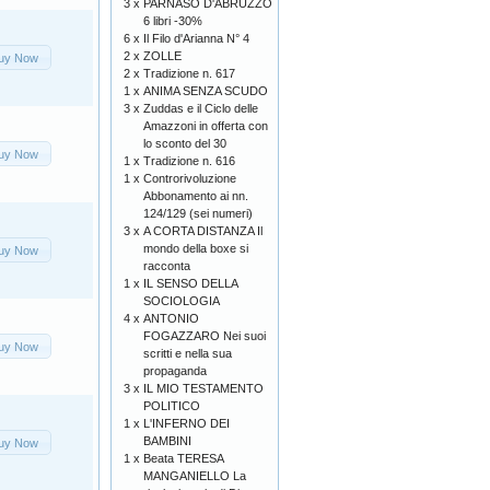
3 x
PARNASO D'ABRUZZO
6 libri -30%
6 x
Il Filo d'Arianna N° 4
2 x
ZOLLE
uy Now
2 x
Tradizione n. 617
1 x
ANIMA SENZA SCUDO
3 x
Zuddas e il Ciclo delle
Amazzoni in offerta con
lo sconto del 30
uy Now
1 x
Tradizione n. 616
1 x
Controrivoluzione
Abbonamento ai nn.
124/129 (sei numeri)
3 x
A CORTA DISTANZA Il
mondo della boxe si
uy Now
racconta
1 x
IL SENSO DELLA
SOCIOLOGIA
4 x
ANTONIO
FOGAZZARO Nei suoi
uy Now
scritti e nella sua
propaganda
3 x
IL MIO TESTAMENTO
POLITICO
1 x
L'INFERNO DEI
BAMBINI
uy Now
1 x
Beata TERESA
MANGANIELLO La