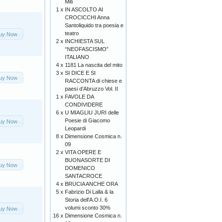
Miti
1 x
IN ASCOLTO AI
CROCICCHI Anna
Santoliquido tra poesia e
teatro
uy Now
2 x
INCHIESTA SUL
“NEOFASCISMO”
ITALIANO
4 x
1181 La nascita del mito
3 x
SI DICE E SI
uy Now
RACCONTA di chiese e
paesi d’Abruzzo Vol. II
1 x
FAVOLE DA
CONDIVIDERE
6 x
U MIAGLIU JURI delle
Poesie di Giacomo
uy Now
Leopardi
8 x
Dimensione Cosmica n.
09
2 x
VITA OPERE E
BUONASORTE DI
uy Now
DOMENICO
SANTACROCE
4 x
BRUCIA ANCHE ORA
5 x
Fabrizio Di Lalla & la
Storia dell’A.O.I. 6
volumi sconto 30%
uy Now
16 x
Dimensione Cosmica n.