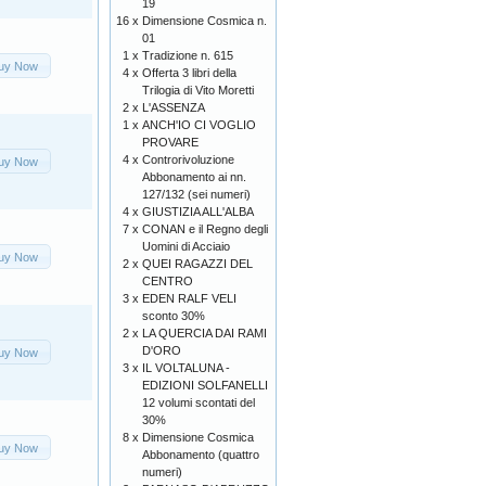
19
16 x
Dimensione Cosmica n.
01
1 x
Tradizione n. 615
uy Now
4 x
Offerta 3 libri della
Trilogia di Vito Moretti
2 x
L'ASSENZA
1 x
ANCH'IO CI VOGLIO
PROVARE
4 x
Controrivoluzione
uy Now
Abbonamento ai nn.
127/132 (sei numeri)
4 x
GIUSTIZIA ALL'ALBA
7 x
CONAN e il Regno degli
Uomini di Acciaio
uy Now
2 x
QUEI RAGAZZI DEL
CENTRO
3 x
EDEN RALF VELI
sconto 30%
2 x
LA QUERCIA DAI RAMI
D'ORO
uy Now
3 x
IL VOLTALUNA -
EDIZIONI SOLFANELLI
12 volumi scontati del
30%
8 x
Dimensione Cosmica
uy Now
Abbonamento (quattro
numeri)