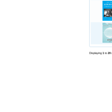
Displaying
1
to
20