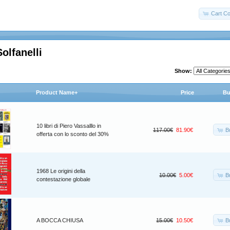
Cart Co
Solfanelli
Show:
Product Name+
Price
Bu
10 libri di Piero Vassalllo in
B
117.00€
81.90€
offerta con lo sconto del 30%
1968 Le origini della
B
10.00€
5.00€
contestazione globale
B
A BOCCA CHIUSA
15.00€
10.50€