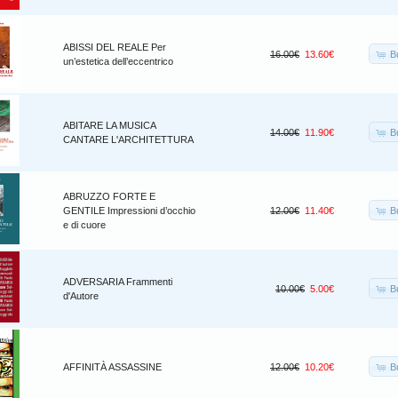
ABISSI DEL REALE Per
B
16.00€
13.60€
un’estetica dell’eccentrico
ABITARE LA MUSICA
B
14.00€
11.90€
CANTARE L'ARCHITETTURA
ABRUZZO FORTE E
B
GENTILE Impressioni d’occhio
12.00€
11.40€
e di cuore
ADVERSARIA Frammenti
B
10.00€
5.00€
d'Autore
B
AFFINITÀ ASSASSINE
12.00€
10.20€