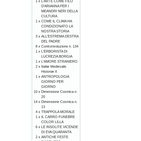
1 x
L'ARTE COME FILO
D'ARIANNA PER I
MEANDRI NERI DELLA
CULTURA
1 x
COME IL CLIMA HA
CONDIZIONATO LA
NOSTRA STORIA
3 x
ALL'ESTREMA DESTRA
DEL PADRE
8 x
Controrivoluzione n. 134
1 x
L'ERBORISTA DI
LUCREZIA BORGIA
1 x
L'AMORE STRANIERO
2 x
Italiæ Medievalis
Historiæ II
1 x
ANTROPOLOGIA
GIORNO PER
GIORNO
10 x
Dimensione Cosmica n.
20
14 x
Dimensione Cosmica n.
13
4 x
TRAPPOLA MORALE
1 x
IL CARRO FUNEBRE
COLOR LILLA
6 x
LE INSOLITE VICENDE
DI EVA QUARANTA
2 x
ANTICHE FESTE