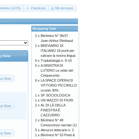
ntents (1473)
Checkout
My Account
Shopping Cart
2 x
Bérénice N° 36/37
Jean-Arthur Rimbaud
2 x
BREVIARIO DI
ITALIANO 18 punti per
salvare la nostra lingua
y Now
6 x
Traduttologia n. 9-10
5 x
A SINISTRA DI
LUTERO Le sètte del
Cinquecento
uy Now
6 x
LA SPACE OPERA DI
VITTORIO PICCIRILLO
sconto 30%
1 x
SF SOCIOLOGICA
1 x
UN MAZZO DI FIORI
2 x
AL DI LÀ DELLA
uy Now
FINESTRA È
L'AZZURRO
1 x
Bérénice N° 48
Conoscenze narrate (1)
5 x
Abruzzo letterario n. 2
uy Now
1 x
Bérénice N° 53 Poeti &