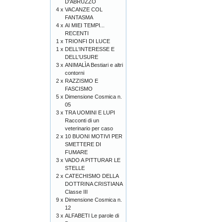
D'ABRUZZO
4 x
VACANZE COL
FANTASMA
4 x
AI MIEI TEMPI...
RECENTI
1 x
TRIONFI DI LUCE
1 x
DELL'INTERESSE E
DELL'USURE
3 x
ANIMALÌA Bestiari e altri
contorni
2 x
RAZZISMO E
FASCISMO
5 x
Dimensione Cosmica n.
05
3 x
TRA UOMINI E LUPI
Racconti di un
veterinario per caso
2 x
10 BUONI MOTIVI PER
SMETTERE DI
FUMARE
3 x
VADO A PITTURAR LE
STELLE
2 x
CATECHISMO DELLA
DOTTRINA CRISTIANA
Classe III
9 x
Dimensione Cosmica n.
12
3 x
ALFABETI Le parole di