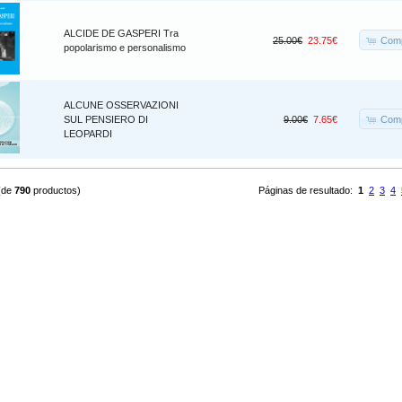
ALCIDE DE GASPERI Tra
Comp
25.00€
23.75€
popolarismo e personalismo
ALCUNE OSSERVAZIONI
Comp
SUL PENSIERO DI
9.00€
7.65€
LEOPARDI
(de
790
productos)
Páginas de resultado:
1
2
3
4