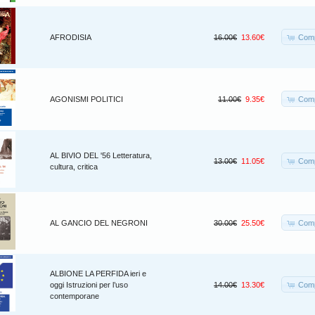
Comp
AFRODISIA
16.00€
13.60€
Comp
AGONISMI POLITICI
11.00€
9.35€
AL BIVIO DEL '56 Letteratura,
Comp
13.00€
11.05€
cultura, critica
Comp
AL GANCIO DEL NEGRONI
30.00€
25.50€
ALBIONE LA PERFIDA ieri e
Comp
oggi Istruzioni per l’uso
14.00€
13.30€
contemporane