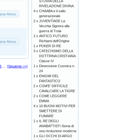
STORIA DELLA
RIVELAZIONE DIVINA
4 x
CHAABA e il salto
rar Ahora
generazionale
2 x
JUVENTÌADE La
Vecchia Signora alla
guerra di Troia
2 x
ANTICO FUTURO
Richiami dell'Origine
rar Ahora
1 x
POKER DI RE
3 x
CATECHISMO DELLA
DOTTRINA CRISTIANA
Classe IV
1 x
Dimensione Cosmica n.
5
...
[Siguiente >>]
24
1 x
ENIGMI DEL
FANTASTICO
2 x
COM'E' DIFFICILE
CAVALCARE LA TIGRE
2 x
COME LEGGERE
EMMA
4 x
10 BUONI MOTIVI PER
SMETTERE DI
FUMARE
1 x
IL RE DEGLI
ANABATTISTI Storia di
una rivoluzione moderna
1 x
GLI OCCHI DI ARGO