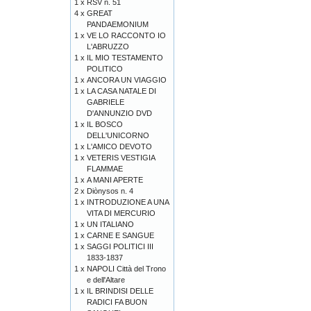
1 x
RSV n. 51
4 x
GREAT
PANDAEMONIUM
1 x
VE LO RACCONTO IO
L'ABRUZZO
1 x
IL MIO TESTAMENTO
POLITICO
1 x
ANCORA UN VIAGGIO
1 x
LA CASA NATALE DI
GABRIELE
D'ANNUNZIO DVD
1 x
IL BOSCO
DELL'UNICORNO
1 x
L'AMICO DEVOTO
1 x
VETERIS VESTIGIA
FLAMMAE
1 x
A MANI APERTE
2 x
Diònysos n. 4
1 x
INTRODUZIONE A UNA
VITA DI MERCURIO
1 x
UN ITALIANO
1 x
CARNE E SANGUE
1 x
SAGGI POLITICI III
1833-1837
1 x
NAPOLI Città del Trono
e dell'Altare
1 x
IL BRINDISI DELLE
RADICI FA BUON