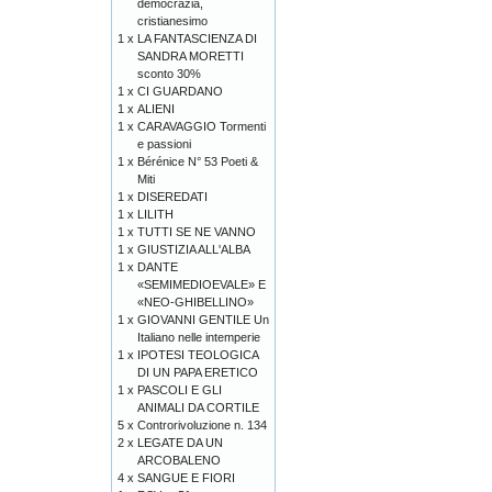
democrazia,
cristianesimo
1 x
LA FANTASCIENZA DI
SANDRA MORETTI
sconto 30%
1 x
CI GUARDANO
1 x
ALIENI
1 x
CARAVAGGIO Tormenti
e passioni
1 x
Bérénice N° 53 Poeti &
Miti
1 x
DISEREDATI
1 x
LILITH
1 x
TUTTI SE NE VANNO
1 x
GIUSTIZIA ALL'ALBA
1 x
DANTE
«SEMIMEDIOEVALE» E
«NEO-GHIBELLINO»
1 x
GIOVANNI GENTILE Un
Italiano nelle intemperie
1 x
IPOTESI TEOLOGICA
DI UN PAPA ERETICO
1 x
PASCOLI E GLI
ANIMALI DA CORTILE
5 x
Controrivoluzione n. 134
2 x
LEGATE DA UN
ARCOBALENO
4 x
SANGUE E FIORI