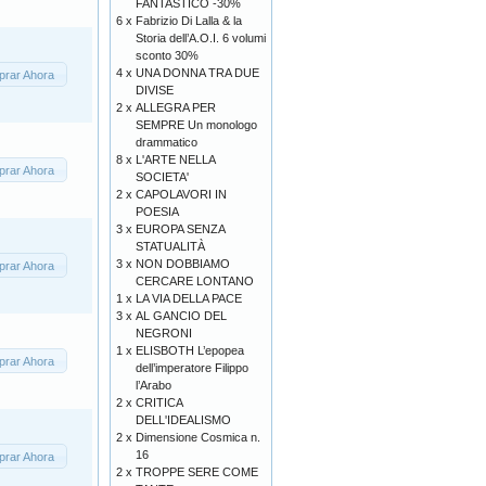
FANTASTICO -30%
6 x
Fabrizio Di Lalla & la
Storia dell’A.O.I. 6 volumi
sconto 30%
4 x
UNA DONNA TRA DUE
rar Ahora
DIVISE
2 x
ALLEGRA PER
SEMPRE Un monologo
drammatico
8 x
L'ARTE NELLA
rar Ahora
SOCIETA'
2 x
CAPOLAVORI IN
POESIA
3 x
EUROPA SENZA
STATUALITÀ
3 x
NON DOBBIAMO
rar Ahora
CERCARE LONTANO
1 x
LA VIA DELLA PACE
3 x
AL GANCIO DEL
NEGRONI
1 x
ELISBOTH L’epopea
rar Ahora
dell’imperatore Filippo
l’Arabo
2 x
CRITICA
DELL'IDEALISMO
2 x
Dimensione Cosmica n.
16
rar Ahora
2 x
TROPPE SERE COME