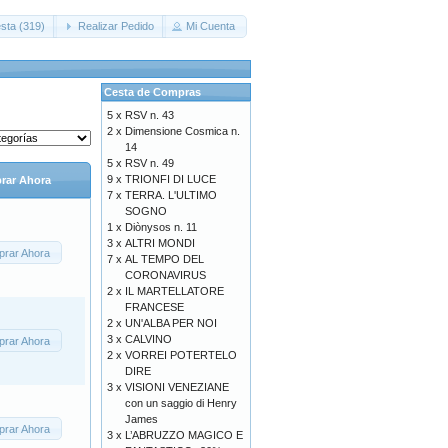
sta (319)
Realizar Pedido
Mi Cuenta
Cesta de Compras
5 x
RSV n. 43
2 x
Dimensione Cosmica n.
14
5 x
RSV n. 49
9 x
TRIONFI DI LUCE
rar Ahora
7 x
TERRA. L'ULTIMO
SOGNO
1 x
Diònysos n. 11
3 x
ALTRI MONDI
rar Ahora
7 x
AL TEMPO DEL
CORONAVIRUS
2 x
IL MARTELLATORE
FRANCESE
2 x
UN'ALBA PER NOI
3 x
CALVINO
rar Ahora
2 x
VORREI POTERTELO
DIRE
3 x
VISIONI VENEZIANE
con un saggio di Henry
James
rar Ahora
3 x
L’ABRUZZO MAGICO E