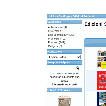
Inicio
»
Catálogo
»
Edizioni Solfanelli
Categorías
Edizioni 
Abbonamenti
(4)
Libri
(2492)
Libri Scontati 30%
(30)
Promozioni
(19)
Riviste->
(142)
Gadgets
(2)
Fabricantes
Búsqueda Rápida
Use palabras clave para
encontrar el producto que
busca.
Búsqueda Avanzada
Que es lo Nuevo ?