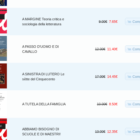
A MARGINE Teoria critica e
Comp
9.00€
7.65€
sociologia della letteratura
A PASSO D'UOMO E DI
Comp
12.00€
11.40€
CAVALLO
A SINISTRA DI LUTERO Le
Comp
17.00€
14.45€
sètte del Cinquecento
Comp
A TUTELA DELLA FAMIGLIA
10.00€
8.50€
ABBIAMO BISOGNO DI
Comp
13.00€
12.35€
SCUOLE E DI MAESTRI!