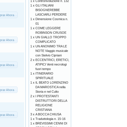
1 x
Controrivoluzione n. 132
1 x
GLI ITALIANI
BISOGNEREBBE
LASCIARLI PERDERE
rar Ahora
1 x
Dimensione Cosmica n.
01
1 x
COME LEGGERE
ROBINSON CRUSOE
1 x
UN GIALLO TROPPO
rar Ahora
COMPLICATO
1 x
UN ANONIMO TRA LE
NOTE Viaggio musicale
con Stelvio Cipriani
2 x
ECCENTRICI, ERETICI,
ATIPICI Venti necrologi
rar Ahora
fuori tempo
1 x
ITINERARIO
SPIRITUALE
1 x
IL BEATO LORENZINO
DA MAROSTICA nella
rar Ahora
Storia e nel Culto
2 x
I PROTESTANTI
DISTRUTTORI DELLA
RELIGIONE
CRISTIANA
3 x
A BOCCA CHIUSA
rar Ahora
1 x
Traduttologia n. 15-16
1 x
BREVISSIMI CENNI DI