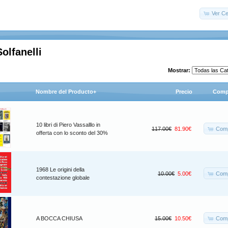
Ver Ce
Solfanelli
Mostrar:
Nombre del Producto+
Precio
Comp
10 libri di Piero Vassalllo in
Comp
117.00€
81.90€
offerta con lo sconto del 30%
1968 Le origini della
Comp
10.00€
5.00€
contestazione globale
Comp
A BOCCA CHIUSA
15.00€
10.50€