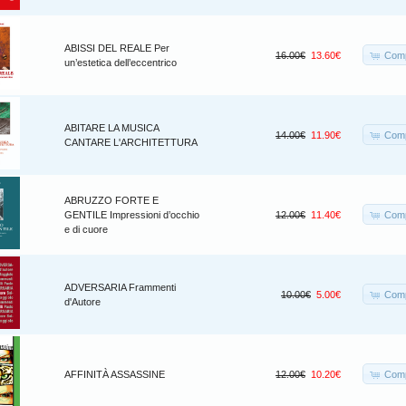
ABISSI DEL REALE Per
Comp
16.00€
13.60€
un’estetica dell’eccentrico
ABITARE LA MUSICA
Comp
14.00€
11.90€
CANTARE L'ARCHITETTURA
ABRUZZO FORTE E
Comp
GENTILE Impressioni d’occhio
12.00€
11.40€
e di cuore
ADVERSARIA Frammenti
Comp
10.00€
5.00€
d'Autore
Comp
AFFINITÀ ASSASSINE
12.00€
10.20€