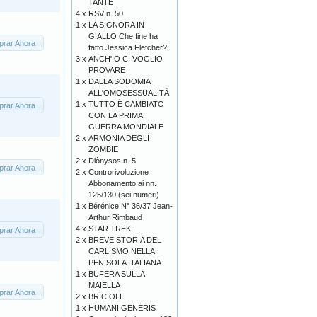
TANTE
4 x
RSV n. 50
1 x
LA SIGNORA IN
GIALLO Che fine ha
rar Ahora
fatto Jessica Fletcher?
3 x
ANCH'IO CI VOGLIO
PROVARE
1 x
DALLA SODOMIA
ALL'OMOSESSUALITÀ
1 x
TUTTO È CAMBIATO
rar Ahora
CON LA PRIMA
GUERRA MONDIALE
2 x
ARMONIA DEGLI
ZOMBIE
2 x
Diònysos n. 5
rar Ahora
2 x
Controrivoluzione
Abbonamento ai nn.
125/130 (sei numeri)
1 x
Bérénice N° 36/37 Jean-
Arthur Rimbaud
4 x
STAR TREK
rar Ahora
2 x
BREVE STORIA DEL
CARLISMO NELLA
PENISOLA ITALIANA
1 x
BUFERA SULLA
MAIELLA
rar Ahora
2 x
BRICIOLE
1 x
HUMANI GENERIS