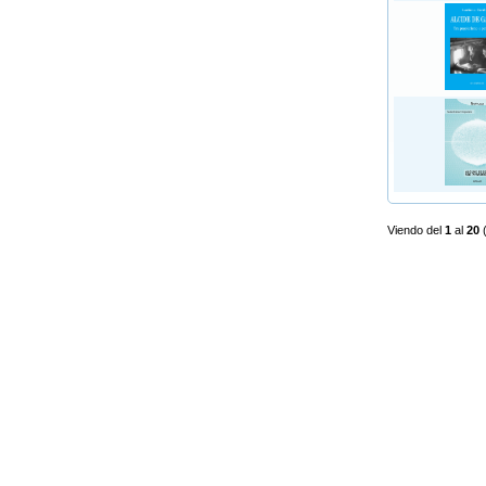
Viendo del
1
al
20