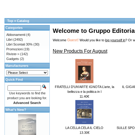
Top
»
Catalog
Categories
Welcome to Gruppo Editorial
Abbonamenti
(4)
Libri
(2492)
Guest!
Welcome
Would you like to
log yourself in
? Or w
Libri Scontati 30%
(30)
Promozioni
(19)
New Products For August
Riviste->
(142)
Gadgets
(2)
Manufacturers
Quick Find
FRATELLI D'UN'ARTE IGNOTA L’arte, la
IL GIG
bellezza e la politica in I
Use keywords to find the
11.40€
product you are looking for.
Advanced Search
What's New?
LA CELLA CELA IL CIELO
SULLE SPO
13.30€