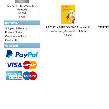
IL GIGANTE RACCONTA
Memorie
10.00€
9.50€
Information
LA CUCINA AFRODISIACA La via più
TRITTIC
Shipping & Returns
seducente, divertente e folle a
Privacy Notice
14.25€
Conditions of Use
Contact Us
We Accept