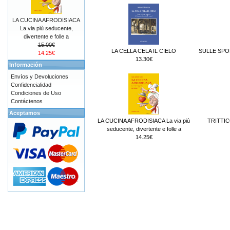
LA CUCINA AFRODISIACA
La via più seducente,
divertente e folle a
15.00€
LA CELLA CELA IL CIELO
SULLE SPO
14.25€
13.30€
Información
Envíos y Devoluciones
Confidencialidad
Condiciones de Uso
Contáctenos
Aceptamos
LA CUCINA AFRODISIACA La via più
TRITTIC
seducente, divertente e folle a
14.25€