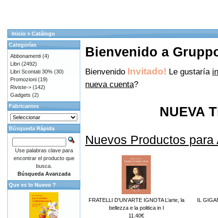
Inicio
»
Catálogo
Categorías
Bienvenido a Gruppo 
Abbonamenti
(4)
Libri
(2492)
Invitado!
Bienvenido
Le gustaría
i
Libri Scontati 30%
(30)
Promozioni
(19)
nueva cuenta
?
Riviste->
(142)
Gadgets
(2)
Fabricantes
NUEVA T
Búsqueda Rápida
Nuevos Productos para
Use palabras clave para
encontrar el producto que
busca.
Búsqueda Avanzada
Que es lo Nuevo ?
FRATELLI D'UN'ARTE IGNOTA L’arte, la
IL GIG
bellezza e la politica in I
11.40€