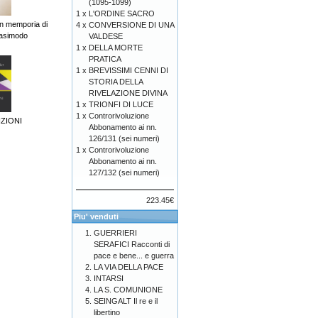
(1095-1099)
1 x
L'ORDINE SACRO
 memporia di
4 x
CONVERSIONE DI UNA
asimodo
VALDESE
1 x
DELLA MORTE
PRATICA
1 x
BREVISSIMI CENNI DI
STORIA DELLA
RIVELAZIONE DIVINA
1 x
TRIONFI DI LUCE
1 x
Controrivoluzione
ZIONI
Abbonamento ai nn.
126/131 (sei numeri)
1 x
Controrivoluzione
Abbonamento ai nn.
127/132 (sei numeri)
223.45€
Piu' venduti
GUERRIERI
SERAFICI Racconti di
pace e bene... e guerra
LA VIA DELLA PACE
INTARSI
LA S. COMUNIONE
SEINGALT Il re e il
libertino