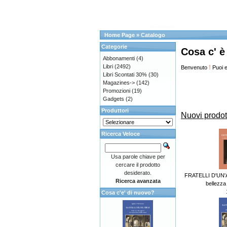
Home Page
»
Catalogo
Categorie
Cosa c' è
Abbonamenti
(4)
Libri
(2492)
!
Benvenuto
Puoi e
Libri Scontati 30%
(30)
Magazines->
(142)
Promozioni
(19)
Gadgets
(2)
Produttori
Nuovi prodot
Ricerca Veloce
Usa parole chiave per
cercare il prodotto
desiderato.
FRATELLI D'UN'A
Ricerca avanzata
bellezza e
Cosa c'e' di nuovo?