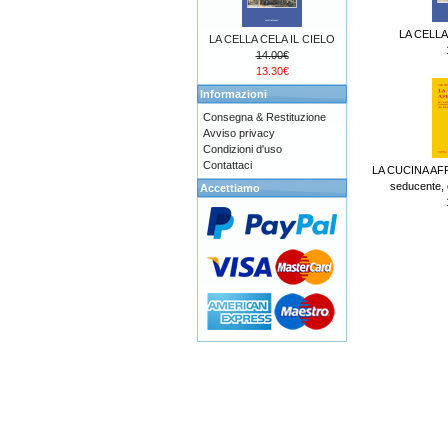
LA CELLA
LA CELLA CELA IL CIELO
14.00€
13.30€
Informazioni
Consegna & Restituzione
Avviso privacy
Condizioni d'uso
Contattaci
LA CUCINA AFR
seducente, d
Accettiamo