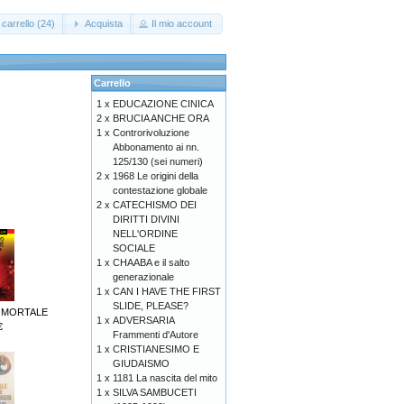
carrello (24)
Acquista
Il mio account
Carrello
1 x
EDUCAZIONE CINICA
2 x
BRUCIA ANCHE ORA
1 x
Controrivoluzione
Abbonamento ai nn.
125/130 (sei numeri)
2 x
1968 Le origini della
contestazione globale
2 x
CATECHISMO DEI
DIRITTI DIVINI
NELL'ORDINE
SOCIALE
1 x
CHAABA e il salto
generazionale
1 x
CAN I HAVE THE FIRST
SLIDE, PLEASE?
 MORTALE
1 x
ADVERSARIA
€
Frammenti d'Autore
1 x
CRISTIANESIMO E
GIUDAISMO
1 x
1181 La nascita del mito
1 x
SILVA SAMBUCETI