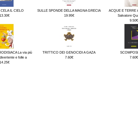
 CELA IL CIELO
SULLE SPONDE DELLA MAGNA GRECIA
ACQUE E TERRE in
13.30€
19.95€
Salvatore Qu
9.50€
ODISIACA La via più
TRITTICO DEI GENOCIDI A GAZA
SCOMPOSI
ivertente e folle a
7.60€
7.60€
14.25€