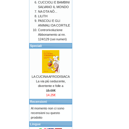
CUCCIOLI E BAMBINI
SALVANO IL MONDO
NA OTA NÒ...
LILITH
PASCOLI E GLI
ANIMALI DA CORTILE
Controrivoluzione
Abbonamento ai nn.
124/129 (sei numeri)
Speciali
LA CUCINA AFRODISIACA
La via più seducente,
divertente e folle a
15.00€
14.25€
Recensioni
Al momento non ci sono
recensioni su questo
prodotto
Lingue