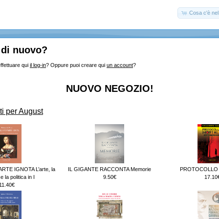
Cosa c'è nel 
 di nuovo?
ffettuare qui
il log-in
? Oppure puoi creare qui
un account
?
NUOVO NEGOZIO!
ti per August
RTE IGNOTA L’arte, la
IL GIGANTE RACCONTA Memorie
PROTOCOLLO
 la politica in I
9.50€
17.10
11.40€