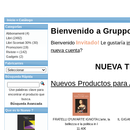
Inicio
»
Catálogo
Categorías
Bienvenido a Gruppo 
Abbonamenti
(4)
Libri
(2492)
Invitado!
Bienvenido
Le gustaría
i
Libri Scontati 30%
(30)
Promozioni
(19)
nueva cuenta
?
Riviste->
(142)
Gadgets
(2)
Fabricantes
NUEVA T
Búsqueda Rápida
Nuevos Productos para
Use palabras clave para
encontrar el producto que
busca.
Búsqueda Avanzada
Que es lo Nuevo ?
FRATELLI D'UN'ARTE IGNOTA L’arte, la
IL GIG
bellezza e la politica in I
11.40€