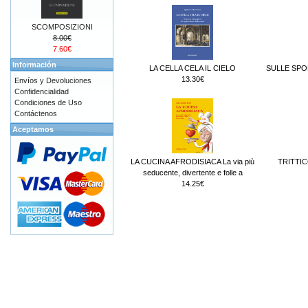
SCOMPOSIZIONI
8.00€
7.60€
Información
LA CELLA CELA IL CIELO
SULLE SPO
13.30€
Envíos y Devoluciones
Confidencialidad
Condiciones de Uso
Contáctenos
Aceptamos
LA CUCINA AFRODISIACA La via più
TRITTIC
seducente, divertente e folle a
14.25€