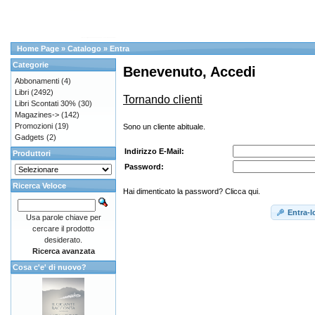
Home Page
»
Catalogo
»
Entra
Categorie
Benevenuto, Accedi
Abbonamenti
(4)
Libri
(2492)
Tornando clienti
Libri Scontati 30%
(30)
Magazines->
(142)
Promozioni
(19)
Sono un cliente abituale.
Gadgets
(2)
Indirizzo E-Mail:
Produttori
Password:
Ricerca Veloce
Hai dimenticato la password? Clicca qui.
Entra-l
Usa parole chiave per
cercare il prodotto
desiderato.
Ricerca avanzata
Cosa c'e' di nuovo?