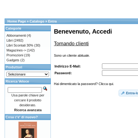
Home Page
»
Catalogo
»
Entra
Categorie
Benevenuto, Accedi
Abbonamenti
(4)
Libri
(2492)
Tornando clienti
Libri Scontati 30%
(30)
Magazines->
(142)
Promozioni
(19)
Sono un cliente abituale.
Gadgets
(2)
Indirizzo E-Mail:
Produttori
Password:
Ricerca Veloce
Hai dimenticato la password? Clicca qui.
Entra-l
Usa parole chiave per
cercare il prodotto
desiderato.
Ricerca avanzata
Cosa c'e' di nuovo?