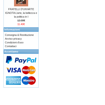
FRATELLI D'UN'ARTE
IGNOTA L’arte, la bellezza e
la politica in I
12.00€
11.40€
Informazioni
Consegna & Restituzione
Avviso privacy
Condizioni d'uso
Contattaci
Accettiamo