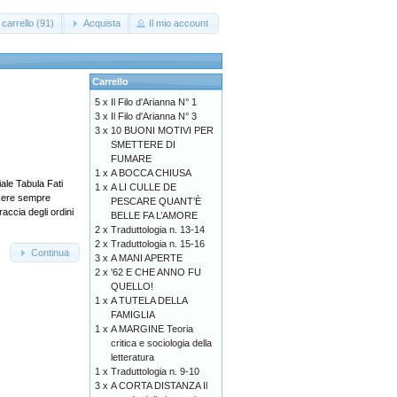
carrello (91)
Acquista
Il mio account
Carrello
5 x
Il Filo d'Arianna N° 1
3 x
Il Filo d'Arianna N° 3
3 x
10 BUONI MOTIVI PER
SMETTERE DI
FUMARE
1 x
A BOCCA CHIUSA
le Tabula Fati
1 x
A LI CULLE DE
ssere sempre
PESCARE QUANT’È
raccia degli ordini
BELLE FA L’AMORE
2 x
Traduttologia n. 13-14
2 x
Traduttologia n. 15-16
Continua
3 x
A MANI APERTE
2 x
'62 E CHE ANNO FU
QUELLO!
1 x
A TUTELA DELLA
FAMIGLIA
1 x
A MARGINE Teoria
critica e sociologia della
letteratura
1 x
Traduttologia n. 9-10
3 x
A CORTA DISTANZA Il