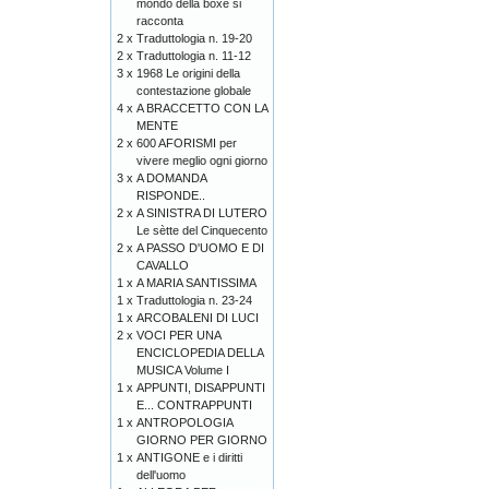
mondo della boxe si
racconta
2 x
Traduttologia n. 19-20
2 x
Traduttologia n. 11-12
3 x
1968 Le origini della
contestazione globale
4 x
A BRACCETTO CON LA
MENTE
2 x
600 AFORISMI per
vivere meglio ogni giorno
3 x
A DOMANDA
RISPONDE..
2 x
A SINISTRA DI LUTERO
Le sètte del Cinquecento
2 x
A PASSO D'UOMO E DI
CAVALLO
1 x
A MARIA SANTISSIMA
1 x
Traduttologia n. 23-24
1 x
ARCOBALENI DI LUCI
2 x
VOCI PER UNA
ENCICLOPEDIA DELLA
MUSICA Volume I
1 x
APPUNTI, DISAPPUNTI
E... CONTRAPPUNTI
1 x
ANTROPOLOGIA
GIORNO PER GIORNO
1 x
ANTIGONE e i diritti
dell'uomo