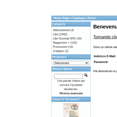
Home Page
»
Catalogo
»
Entra
Categorie
Benevenu
Abbonamenti
(4)
Libri
(2492)
Tornando cli
Libri Scontati 30%
(30)
Magazines->
(142)
Promozioni
(19)
Sono un cliente abi
Gadgets
(2)
Indirizzo E-Mail:
Produttori
Password:
Ricerca Veloce
Hai dimenticato la
Usa parole chiave per
cercare il prodotto
desiderato.
Ricerca avanzata
Cosa c'e' di nuovo?