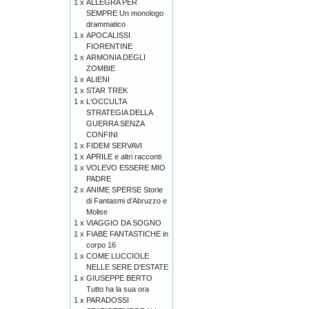
1 x
ALLEGRA PER
SEMPRE Un monologo
drammatico
1 x
APOCALISSI
FIORENTINE
1 x
ARMONIA DEGLI
ZOMBIE
1 x
ALIENI
1 x
STAR TREK
1 x
L'OCCULTA
STRATEGIA DELLA
GUERRA SENZA
CONFINI
1 x
FIDEM SERVAVI
1 x
APRILE e altri racconti
1 x
VOLEVO ESSERE MIO
PADRE
2 x
ANIME SPERSE Storie
di Fantasmi d’Abruzzo e
Molise
1 x
VIAGGIO DA SOGNO
1 x
FIABE FANTASTICHE in
corpo 16
1 x
COME LUCCIOLE
NELLE SERE D'ESTATE
1 x
GIUSEPPE BERTO
Tutto ha la sua ora
1 x
PARADOSSI