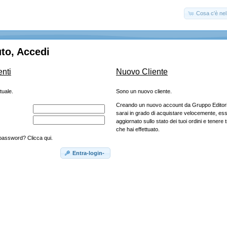
Cosa c'è nel 
to, Accedi
enti
Nuovo Cliente
tuale.
Sono un nuovo cliente.
Creando un nuovo account da Gruppo Editoria
sarai in grado di acquistare velocemente, e
aggiornato sullo stato dei tuoi ordini e tenere t
che hai effettuato.
 password? Clicca qui.
Entra-login-