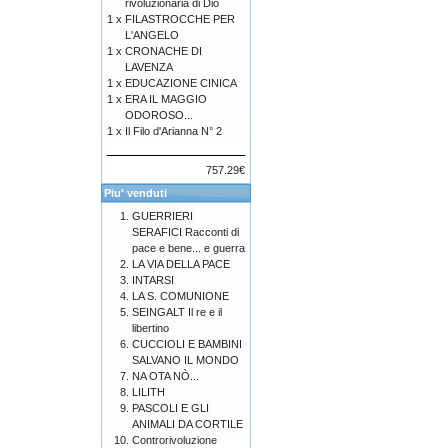
rivoluzionaria di Dio
1 x
FILASTROCCHE PER
L'ANGELO
1 x
CRONACHE DI
LAVENZA
1 x
EDUCAZIONE CINICA
1 x
ERA IL MAGGIO
ODOROSO...
1 x
Il Filo d'Arianna N° 2
757.29€
Piu' venduti
GUERRIERI
SERAFICI Racconti di
pace e bene... e guerra
LA VIA DELLA PACE
INTARSI
LA S. COMUNIONE
SEINGALT Il re e il
libertino
CUCCIOLI E BAMBINI
SALVANO IL MONDO
NA OTA NÒ...
LILITH
PASCOLI E GLI
ANIMALI DA CORTILE
Controrivoluzione