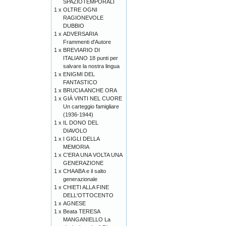
SPAZIOTEMPORALI
1 x
OLTRE OGNI
RAGIONEVOLE
DUBBIO
1 x
ADVERSARIA
Frammenti d'Autore
1 x
BREVIARIO DI
ITALIANO 18 punti per
salvare la nostra lingua
1 x
ENIGMI DEL
FANTASTICO
1 x
BRUCIA ANCHE ORA
1 x
GIÀ VINTI NEL CUORE
Un carteggio famigliare
(1936-1944)
1 x
IL DONO DEL
DIAVOLO
1 x
I GIGLI DELLA
MEMORIA
1 x
C'ERA UNA VOLTA UNA
GENERAZIONE
1 x
CHAABA e il salto
generazionale
1 x
CHIETI ALLA FINE
DELL'OTTOCENTO
1 x
AGNESE
1 x
Beata TERESA
MANGANIELLO La