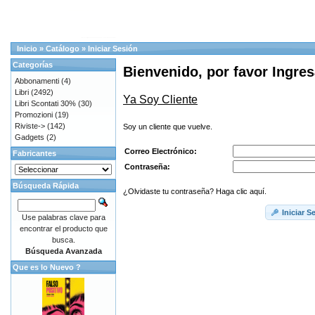
Inicio
»
Catálogo
»
Iniciar Sesión
Categorías
Bienvenido, por favor Ingres
Abbonamenti
(4)
Libri
(2492)
Ya Soy Cliente
Libri Scontati 30%
(30)
Promozioni
(19)
Riviste->
(142)
Soy un cliente que vuelve.
Gadgets
(2)
Correo Electrónico:
Fabricantes
Contraseña:
Búsqueda Rápida
¿Olvidaste tu contraseña? Haga clic aquí.
Iniciar S
Use palabras clave para
encontrar el producto que
busca.
Búsqueda Avanzada
Que es lo Nuevo ?