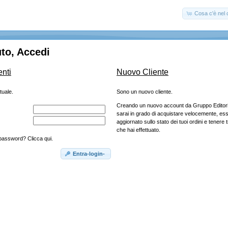
Cosa c'è nel c
to, Accedi
enti
Nuovo Cliente
tuale.
Sono un nuovo cliente.
Creando un nuovo account da Gruppo Editoria
sarai in grado di acquistare velocemente, e
aggiornato sullo stato dei tuoi ordini e tenere t
che hai effettuato.
 password? Clicca qui.
Entra-login-