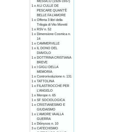
MESSICO (1926-1937)
1 x
A LI CULLE DE
PESCARE QUANT’È
BELLE FA L’AMORE
1 x
Offerta 3 libri della
Trilogia di Vito Moretti
1 x
RSV n. 52
1 x
Dimensione Cosmica n.
14
1 x
CAMMERVILLE
1 x
IL DONO DEL
DIAVOLO
1 x
DOTTRINA CRISTIANA
BREVE
1 x
I GIGLI DELLA
MEMORIA
1 x
Controrivoluzione n. 131
1 x
TATTOLINA
1 x
FILASTROCCHE PER
L'ANGELO
1 x
Merope n. 65
1 x
SF SOCIOLOGICA
1 x
CRISTIANESIMO E
GIUDAISMO
1 x
L'AMORE VA ALLA
GUERRA
1 x
Diònysos n. 10
3 x
CATECHISMO