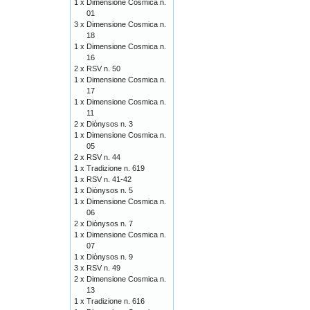
1 x
Dimensione Cosmica n.
01
3 x
Dimensione Cosmica n.
18
1 x
Dimensione Cosmica n.
16
2 x
RSV n. 50
1 x
Dimensione Cosmica n.
17
1 x
Dimensione Cosmica n.
11
2 x
Diònysos n. 3
1 x
Dimensione Cosmica n.
05
2 x
RSV n. 44
1 x
Tradizione n. 619
1 x
RSV n. 41-42
1 x
Diònysos n. 5
1 x
Dimensione Cosmica n.
06
2 x
Diònysos n. 7
1 x
Dimensione Cosmica n.
07
1 x
Diònysos n. 9
3 x
RSV n. 49
2 x
Dimensione Cosmica n.
13
1 x
Tradizione n. 616