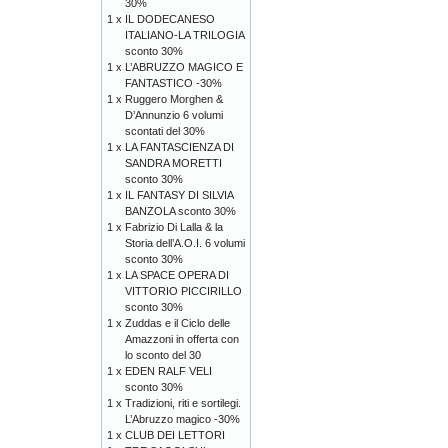
30%
1 x
IL DODECANESO
ITALIANO-LA TRILOGIA
sconto 30%
1 x
L’ABRUZZO MAGICO E
FANTASTICO -30%
1 x
Ruggero Morghen &
D’Annunzio 6 volumi
scontati del 30%
1 x
LA FANTASCIENZA DI
SANDRA MORETTI
sconto 30%
1 x
IL FANTASY DI SILVIA
BANZOLA sconto 30%
1 x
Fabrizio Di Lalla & la
Storia dell’A.O.I. 6 volumi
sconto 30%
1 x
LA SPACE OPERA DI
VITTORIO PICCIRILLO
sconto 30%
1 x
Zuddas e il Ciclo delle
Amazzoni in offerta con
lo sconto del 30
1 x
EDEN RALF VELI
sconto 30%
1 x
Tradizioni, riti e sortilegi.
L’Abruzzo magico -30%
1 x
CLUB DEI LETTORI