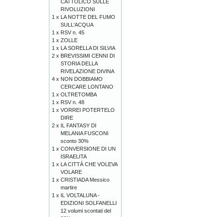
CATTOLICO SULLE
RIVOLUZIONI
1 x
LA NOTTE DEL FUMO
SULL'ACQUA
1 x
RSV n. 45
1 x
ZOLLE
1 x
LA SORELLA DI SILVIA
2 x
BREVISSIMI CENNI DI
STORIA DELLA
RIVELAZIONE DIVINA
4 x
NON DOBBIAMO
CERCARE LONTANO
1 x
OLTRETOMBA
1 x
RSV n. 48
1 x
VORREI POTERTELO
DIRE
2 x
IL FANTASY DI
MELANIA FUSCONI
sconto 30%
1 x
CONVERSIONE DI UN
ISRAELITA
1 x
LA CITTÀ CHE VOLEVA
VOLARE
1 x
CRISTIADA Messico
martire
1 x
IL VOLTALUNA -
EDIZIONI SOLFANELLI
12 volumi scontati del