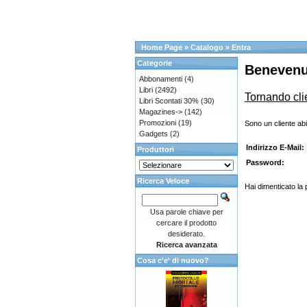
Home Page
»
Catalogo
»
Entra
Categorie
Benevenu
Abbonamenti
(4)
Libri
(2492)
Tornando cli
Libri Scontati 30%
(30)
Magazines->
(142)
Promozioni
(19)
Sono un cliente abi
Gadgets
(2)
Indirizzo E-Mail:
Produttori
Password:
Ricerca Veloce
Hai dimenticato la
Usa parole chiave per
cercare il prodotto
desiderato.
Ricerca avanzata
Cosa c'e' di nuovo?