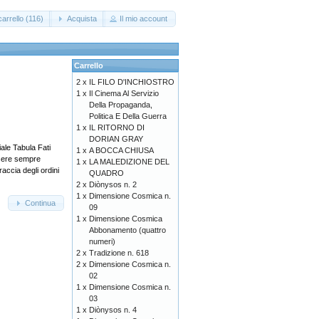
arrello (116)
Acquista
Il mio account
Carrello
2 x
IL FILO D'INCHIOSTRO
1 x
Il Cinema Al Servizio
Della Propaganda,
Politica E Della Guerra
1 x
IL RITORNO DI
DORIAN GRAY
le Tabula Fati
1 x
A BOCCA CHIUSA
ssere sempre
1 x
LA MALEDIZIONE DEL
raccia degli ordini
QUADRO
2 x
Diònysos n. 2
1 x
Dimensione Cosmica n.
Continua
09
1 x
Dimensione Cosmica
Abbonamento (quattro
numeri)
2 x
Tradizione n. 618
2 x
Dimensione Cosmica n.
02
1 x
Dimensione Cosmica n.
03
1 x
Diònysos n. 4