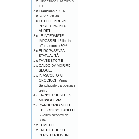
1 x
Dimensione Cosmica n.
10
2 x
Tradizione n. 615
1 x
RSV n. 38-39
1 x
TUTTI I LIBRI DEL
PROF. GIACINTO
AURITI
2 x
LE INTERVISTE
IMPOSSIBILI 3 libri in
offerta sconto 30%
2 x
EUROPA SENZA
STATUALITÀ
1 x
TANTE STORIE
1 x
CALDO DA MORIRE
SEQUEL
1 x
IN ASCOLTO AI
CROCICCHI Anna
Santoliquido tra poesia e
teatro
4 x
ENCICLICHE SULLA
MASSONERIA
2 x
D'ANNUNZIO NELLE
EDIZIONI SOLFANELLI
6 volumi scontati del
30%
2 x
FUMETTI
1 x
ENCICLICHE SULLE
PERSECUZIONI IN