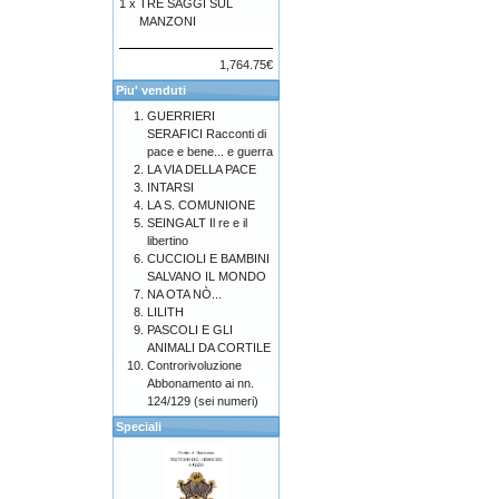
1 x
TRE SAGGI SUL
MANZONI
1,764.75€
Piu' venduti
GUERRIERI
SERAFICI Racconti di
pace e bene... e guerra
LA VIA DELLA PACE
INTARSI
LA S. COMUNIONE
SEINGALT Il re e il
libertino
CUCCIOLI E BAMBINI
SALVANO IL MONDO
NA OTA NÒ...
LILITH
PASCOLI E GLI
ANIMALI DA CORTILE
Controrivoluzione
Abbonamento ai nn.
124/129 (sei numeri)
Speciali