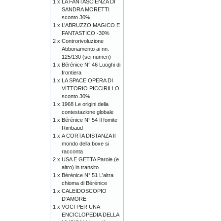
1 x
LA FANTASCIENZA DI
SANDRA MORETTI
sconto 30%
1 x
L’ABRUZZO MAGICO E
FANTASTICO -30%
2 x
Controrivoluzione
Abbonamento ai nn.
125/130 (sei numeri)
1 x
Bérénice N° 46 Luoghi di
frontiera
1 x
LA SPACE OPERA DI
VITTORIO PICCIRILLO
sconto 30%
1 x
1968 Le origini della
contestazione globale
1 x
Bérénice N° 54 Il fomite
Rimbaud
1 x
A CORTA DISTANZA Il
mondo della boxe si
racconta
2 x
USA E GETTA Parole (e
altro) in transito
1 x
Bérénice N° 51 L'altra
chioma di Bérénice
1 x
CALEIDOSCOPIO
D'AMORE
1 x
VOCI PER UNA
ENCICLOPEDIA DELLA