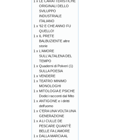
1 x
LE CARATTERISTICHE
ORIGINALI DELLO
SVILUPPO
INDUSTRIALE
ITALIANO
1 x
'62 E CHE ANNO FU
QUELLO!
1 x
IL PRETE
BALBUZIENTE altre
storie
1 x
L'AMORE
SULL'ALTALENA DEL
TEMPO
1 x
Quaderni di Polveri (1)
SULLA POESIA
1 x
VENDERE
1 x
TEATRO MINIMO
MONOLOGHI
1 x
MITOLOGIA E PSICHE
Dodici racconti dal Mito
1 x
ANTIGONE e i diritti
dell'uomo
1 x
C'ERA UNA VOLTA UNA
GENERAZIONE
1 x
A LI CULLE DE
PESCARE QUANT’È
BELLE FA L’AMORE
1 x
DALLA MARCIA AL