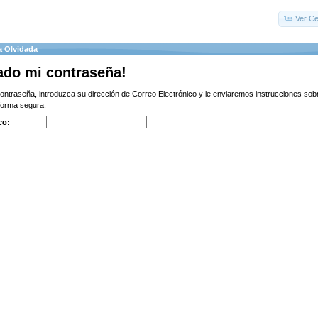
Ver Ce
a Olvidada
ado mi contraseña!
contraseña, introduzca su dirección de Correo Electrónico y le enviaremos instrucciones s
forma segura.
co: