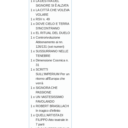
1 x
LA DESTRA DEL
SIGNORE SI È ALZATA
1 x
LA CITTÀ CHE VOLEVA
VOLARE
1 x
RSV n. 49
1 x
DOVE CIELO E TERRA
S’INCONTRANO
1 x
EL RITUAL DEL DUELO
1 x
Controrivoluzione
Abbonamento ai nn.
126/131 (sei numeri)
1 x
SUSSURRANO NELLE
TENEBRE
1 x
Dimensione Cosmica n.
31
1 x
SCRITTI
SULL'IMPERIUM Per un
ritorno all’Europa che
verrà
1 x
SIGNORA CHE
PASSIONE
1 x
UN VASTESISSIMO
FAVOLANDO
1 x
ROBERT BRASILLACH
In tragico d’infinito
1 x
QUELL'ARTISTA DI
FILIPPO Atto teatrale in
7 parti