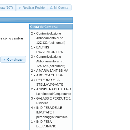
sta (107)
Realizar Pedido
Mi Cuenta
Cesta de Compras
2 x
Controrivoluzione
Abbonamento ai nn.
obre cómo cambiar
127/132 (sei numeri)
1 x
BALTHIS
L'AVVENTURIERA
3 x
Controrivoluzione
Continuar
Abbonamento ai nn.
124/129 (sei numeri)
2 x
A MARIA SANTISSIMA
1 x
A BOCCA CHIUSA
3 x
L'ETERNO E LA
STELLA VAGANTE
2 x
A SINISTRA DI LUTERO
Le sètte del Cinquecento
3 x
GALASSIE PERDUTE 5.
Rivincita
4 x
IN DIFESA DELLE
IMPUTATE Il
personaggio femminile
1 x
IN DIFESA
DELL'UMANO