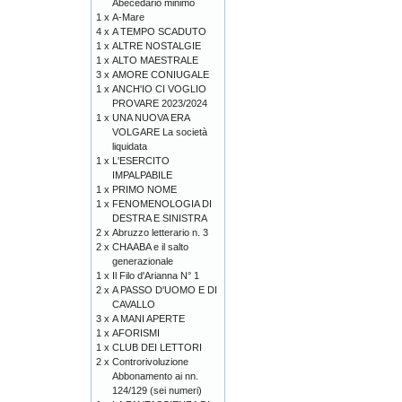
Abecedario minimo
1 x
A-Mare
4 x
A TEMPO SCADUTO
1 x
ALTRE NOSTALGIE
1 x
ALTO MAESTRALE
3 x
AMORE CONIUGALE
1 x
ANCH'IO CI VOGLIO
PROVARE 2023/2024
1 x
UNA NUOVA ERA
VOLGARE La società
liquidata
1 x
L'ESERCITO
IMPALPABILE
1 x
PRIMO NOME
1 x
FENOMENOLOGIA DI
DESTRA E SINISTRA
2 x
Abruzzo letterario n. 3
2 x
CHAABA e il salto
generazionale
1 x
Il Filo d'Arianna N° 1
2 x
A PASSO D'UOMO E DI
CAVALLO
3 x
A MANI APERTE
1 x
AFORISMI
1 x
CLUB DEI LETTORI
2 x
Controrivoluzione
Abbonamento ai nn.
124/129 (sei numeri)