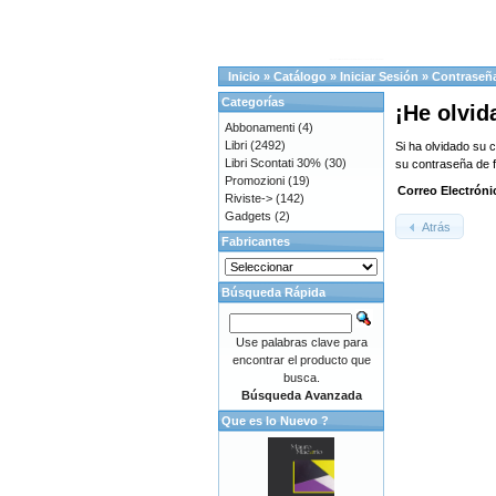
Inicio
»
Catálogo
»
Iniciar Sesión
»
Contraseñ
Categorías
¡He olvid
Abbonamenti
(4)
Libri
(2492)
Si ha olvidado su 
Libri Scontati 30%
(30)
su contraseña de 
Promozioni
(19)
Correo Electróni
Riviste->
(142)
Gadgets
(2)
Atrás
Fabricantes
Búsqueda Rápida
Use palabras clave para
encontrar el producto que
busca.
Búsqueda Avanzada
Que es lo Nuevo ?