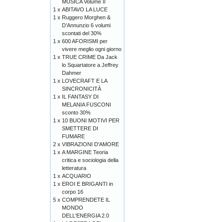
MUSICA Volume II
1 x
ABITAVO LA LUCE
1 x
Ruggero Morghen &
D’Annunzio 6 volumi
scontati del 30%
1 x
600 AFORISMI per
vivere meglio ogni giorno
1 x
TRUE CRIME Da Jack
lo Squartatore a Jeffrey
Dahmer
1 x
LOVECRAFT E LA
SINCRONICITÀ
1 x
IL FANTASY DI
MELANIA FUSCONI
sconto 30%
1 x
10 BUONI MOTIVI PER
SMETTERE DI
FUMARE
2 x
VIBRAZIONI D'AMORE
1 x
A MARGINE Teoria
critica e sociologia della
letteratura
1 x
ACQUARIO
1 x
EROI E BRIGANTI in
corpo 16
5 x
COMPRENDETE IL
MONDO
DELL'ENERGIA 2.0