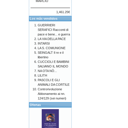
MARCIO
1,461.25€
Los más vendidos
GUERRIERI
SERAFICI Racconti di
pace e bene... e guerra
LA VIA DELLA PACE
INTARSI
LA S. COMUNIONE
SEINGALT Il re e il
libertino
CUCCIOLI E BAMBINI
SALVANO IL MONDO
NA OTA NÒ...
LILITH
PASCOLI E GLI
ANIMALI DA CORTILE
Controrivoluzione
Abbonamento ai nn.
124/129 (sei numeri)
Ofertas