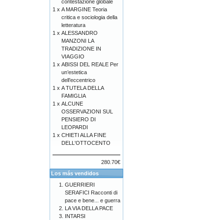
contestazione globale
1 x
A MARGINE Teoria
critica e sociologia della
letteratura
1 x
ALESSANDRO
MANZONI LA
TRADIZIONE IN
VIAGGIO
1 x
ABISSI DEL REALE Per
un’estetica
dell’eccentrico
1 x
A TUTELA DELLA
FAMIGLIA
1 x
ALCUNE
OSSERVAZIONI SUL
PENSIERO DI
LEOPARDI
1 x
CHIETI ALLA FINE
DELL'OTTOCENTO
280.70€
Los más vendidos
GUERRIERI
SERAFICI Racconti di
pace e bene... e guerra
LA VIA DELLA PACE
INTARSI