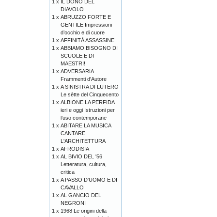
1 x
IL DONO DEL
DIAVOLO
1 x
ABRUZZO FORTE E
GENTILE Impressioni
d’occhio e di cuore
1 x
AFFINITÀ ASSASSINE
1 x
ABBIAMO BISOGNO DI
SCUOLE E DI
MAESTRI!
1 x
ADVERSARIA
Frammenti d'Autore
1 x
A SINISTRA DI LUTERO
Le sètte del Cinquecento
1 x
ALBIONE LA PERFIDA
ieri e oggi Istruzioni per
l’uso contemporane
1 x
ABITARE LA MUSICA
CANTARE
L'ARCHITETTURA
1 x
AFRODISIA
1 x
AL BIVIO DEL '56
Letteratura, cultura,
critica
1 x
A PASSO D'UOMO E DI
CAVALLO
1 x
AL GANCIO DEL
NEGRONI
1 x
1968 Le origini della