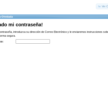
Ver C
a Olvidada
ado mi contraseña!
contraseña, introduzca su dirección de Correo Electrónico y le enviaremos instrucciones s
forma segura.
co: