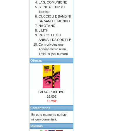
LA S. COMUNIONE
SEINGALT Il re e il
libertino
CUCCIOLI E BAMBINI
SALVANO IL MONDO
NA OTA NÒ...
LILITH
PASCOLI E GLI
ANIMALI DA CORTILE
Controrivoluzione
Abbonamento ai nn.
124/129 (sei numeri)
Ofertas
FALSO POSITIVO
16.00€
15.20€
Comentarios
En este momento no hay
ningún comentario
Idiomas