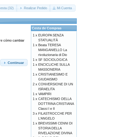
esta (32)
Realizar Pedido
Mi Cuenta
Cesta de Compras
1 x
EUROPA SENZA
STATUALITÀ
obre cómo cambiar
1 x
Beata TERESA
MANGANIELLO La
rivoluzionaria di Dio
1 x
SF SOCIOLOGICA
Continuar
1 x
ENCICLICHE SULLA
MASSONERIA
1 x
CRISTIANESIMO E
GIUDAISMO
2 x
CONVERSIONE DI UN
ISRAELITA
1 x
VAMPIRI
1 x
CATECHISMO DELLA
DOTTRINA CRISTIANA
Classi I e II
3 x
FILASTROCCHE PER
L'ANGELO
1 x
BREVISSIMI CENNI DI
STORIA DELLA
RIVELAZIONE DIVINA