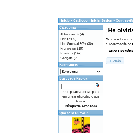
Inicio
»
Catálogo
»
Iniciar Sesión
»
Contraseñ
Categorías
¡He olvid
Abbonamenti
(4)
Libri
(2492)
Si ha olvidado su 
Libri Scontati 30%
(30)
su contraseña de 
Promozioni
(19)
Correo Electróni
Riviste->
(142)
Gadgets
(2)
Atrás
Fabricantes
Búsqueda Rápida
Use palabras clave para
encontrar el producto que
busca.
Búsqueda Avanzada
Que es lo Nuevo ?