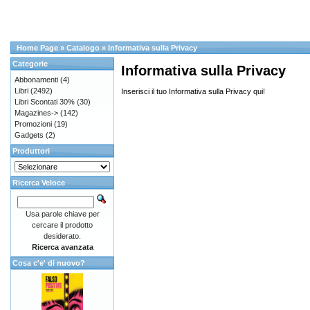
Home Page
»
Catalogo
»
Informativa sulla Privacy
Categorie
Informativa sulla Privacy
Abbonamenti
(4)
Libri
(2492)
Inserisci il tuo Informativa sulla Privacy qui!
Libri Scontati 30%
(30)
Magazines->
(142)
Promozioni
(19)
Gadgets
(2)
Produttori
Ricerca Veloce
Usa parole chiave per
cercare il prodotto
desiderato.
Ricerca avanzata
Cosa c'e' di nuovo?