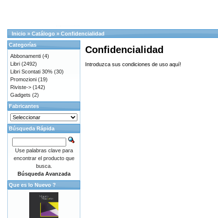
Inicio
»
Catálogo
»
Confidencialidad
Categorías
Confidencialidad
Abbonamenti
(4)
Libri
(2492)
Introduzca sus condiciones de uso aquí!
Libri Scontati 30%
(30)
Promozioni
(19)
Riviste->
(142)
Gadgets
(2)
Fabricantes
Búsqueda Rápida
Use palabras clave para
encontrar el producto que
busca.
Búsqueda Avanzada
Que es lo Nuevo ?