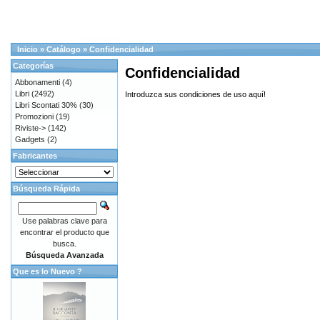
Inicio
»
Catálogo
»
Confidencialidad
Categorías
Confidencialidad
Abbonamenti
(4)
Libri
(2492)
Introduzca sus condiciones de uso aquí!
Libri Scontati 30%
(30)
Promozioni
(19)
Riviste->
(142)
Gadgets
(2)
Fabricantes
Búsqueda Rápida
Use palabras clave para
encontrar el producto que
busca.
Búsqueda Avanzada
Que es lo Nuevo ?