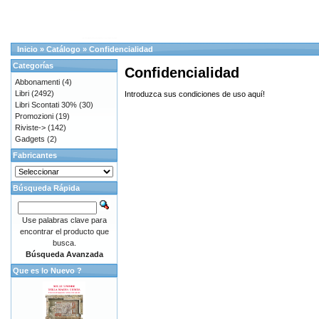
Inicio
»
Catálogo
»
Confidencialidad
Categorías
Confidencialidad
Abbonamenti
(4)
Libri
(2492)
Introduzca sus condiciones de uso aquí!
Libri Scontati 30%
(30)
Promozioni
(19)
Riviste->
(142)
Gadgets
(2)
Fabricantes
Búsqueda Rápida
Use palabras clave para
encontrar el producto que
busca.
Búsqueda Avanzada
Que es lo Nuevo ?