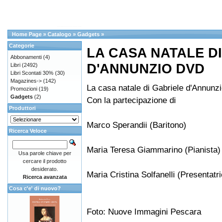
Home Page
»
Catalogo
»
Gadgets
»
Categorie
LA CASA NATALE D
Abbonamenti
(4)
D'ANNUNZIO DVD
Libri
(2492)
Libri Scontati 30%
(30)
Magazines->
(142)
La casa natale di Gabriele d'Annunz
Promozioni
(19)
Gadgets
(2)
Con la partecipazione di
Produttori
Marco Sperandii (Baritono)
Ricerca Veloce
Maria Teresa Giammarino (Pianista)
Usa parole chiave per
cercare il prodotto
desiderato.
Maria Cristina Solfanelli (Presentatr
Ricerca avanzata
Cosa c'e' di nuovo?
Foto: Nuove Immagini Pescara