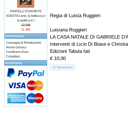
FRATELLI D'UN'ARTE
Regia di Luisia Ruggieri
IGNOTA L’arte, la bellezza e
la politica in I
12.00€
Luisiana Ruggieri
11.40€
LA CASA NATALE DI GABRIELE D
Informazioni
Consegna & Restituzione
Interventi di Licio Di Biase e Christi
Avviso privacy
Edizioni Tabula fati
Condizioni d'uso
Contattaci
€ 10,00
Accettiamo
Recensioni