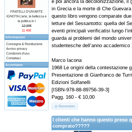
e poi ancora la decolonizzazione, il 
in Grecia e la morte di Che Guevara i
FRATELLI D'UN'ARTE
questo libro vengono comparate due
IGNOTA L’arte, la bellezza e
la politica in I
letture del Sessantotto: quella del S
12.00€
eventi principali verificatisi lungo l’
11.40€
guarda ai problemi del mondo universi
Informazioni
Consegna & Restituzione
studentesche dell’anno accademico 
Avviso privacy
Condizioni d'uso
Contattaci
Marco Iacona
Accettiamo
1968 Le origini della contestazione g
Presentazione di Gianfranco de Turr
Edizioni Solfanelli
[ISBN-978-88-89756-39-3]
Pagg. 160 - € 10,00
Recensioni
I clienti che hanno questo preso 
comprato?????