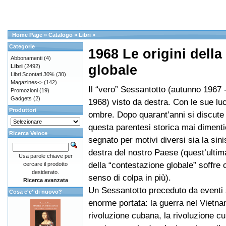
Home Page
»
Catalogo
»
Libri
»
Categorie
1968 Le origini dell
Abbonamenti
(4)
globale
Libri
(2492)
Libri Scontati 30%
(30)
Magazines->
(142)
Il “vero” Sessantotto (autunno 1967 
Promozioni
(19)
Gadgets
(2)
1968) visto da destra. Con le sue luc
Produttori
ombre. Dopo quarant’anni si discute
questa parentesi storica mai diment
Ricerca Veloce
segnato per motivi diversi sia la sinis
destra del nostro Paese (quest’ultim
Usa parole chiave per
della “contestazione globale” soffre 
cercare il prodotto
desiderato.
senso di colpa in più).
Ricerca avanzata
Un Sessantotto preceduto da eventi s
Cosa c'e' di nuovo?
enorme portata: la guerra nel Vietna
rivoluzione cubana, la rivoluzione cu