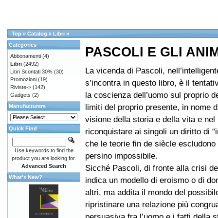
Top
»
Catalog
»
Libri
»
Categories
PASCOLI E GLI ANI
Abbonamenti
(4)
Libri
(2492)
La vicenda di Pascoli, nell’intelligent
Libri Scontati 30%
(30)
Promozioni
(19)
s’incontra in questo libro, è il tentati
Riviste->
(142)
la coscienza dell’uomo sul proprio de
Gadgets
(2)
limiti del proprio presente, in nome 
Manufacturers
visione della storia e della vita e nel
Quick Find
riconquistare ai singoli un diritto di 
che le teorie fin de siècle escludon
Use keywords to find the
persino impossibile.
product you are looking for.
Advanced Search
Sicché Pascoli, di fronte alla crisi de
What's New?
indica un modello di eroismo o di d
altri, ma addita il mondo del possibile
ripristinare una relazione più congru
persuasiva fra l’uomo e i fatti della s