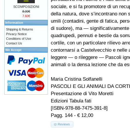
sociale, e si fa promotore di un rec
SCOMPOSIZIONI
8.00€
della natura, dove s’incontrano non s
7.60€
umili (contadini, gente di fatica, pe
Information
di sudore), ma — significativamente 
Shipping & Returns
Privacy Notice
quadrupedi, pennuti e bestie da soma,
Conditions of Use
cortile, con un particolare rilievo ar
Contact Us
contornarsi a Castelvecchio e nelle 
We Accept
leggere — o rileggere — Pascoli igno
animali o la densa lezione che da es
Maria Cristina Solfanelli
PASCOLI E GLI ANIMALI DA CORT
Presentazione di Vito Moretti
Edizioni Tabula fati
[ISBN-978-88-7475-391-8]
Pagg. 144 - € 12,00
Reviews