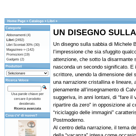
Home Page
»
Catalogo
»
Libri
»
Categorie
UN DISEGNO SULLA
Abbonamenti
(4)
Libri
(2492)
Un disegno sulla sabbia di Michele 
Libri Scontati 30%
(30)
Magazines->
(142)
l’impressione che sia sfuggito qualc
Promozioni
(19)
attenzione, che sotto la disarmante s
Gadgets
(2)
nasconda un secondo significato. E i
Produttori
scrittore, unendo la dimensione del 
Ricerca Veloce
una narrazione cristallina e lineare,
pienamente all’insegnamento di Calv
Usa parole chiave per
suggeriva, in anni lontani, di “fare il
cercare il prodotto
desiderato.
ripartire da zero” in opposizione al c
Ricerca avanzata
“riciclaggio delle immagini” caratteri
Cosa c'e' di nuovo?
Postmoderno.
Al centro della narrazione, il tema de
della “vacanza” intesa come occasio