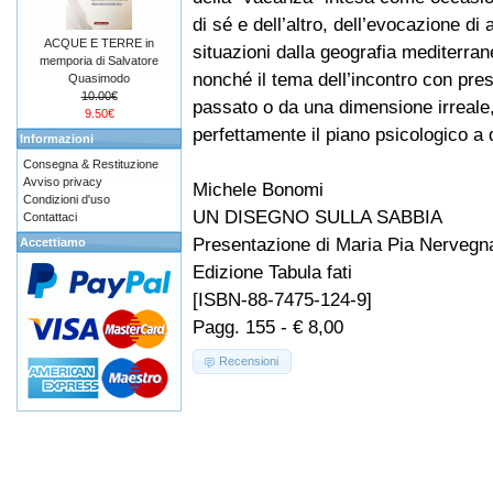
di sé e dell’altro, dell’evocazione di 
ACQUE E TERRE in
situazioni dalla geografia mediterrane
memporia di Salvatore
nonché il tema dell’incontro con pre
Quasimodo
10.00€
passato o da una dimensione irreal
9.50€
perfettamente il piano psicologico a q
Informazioni
Consegna & Restituzione
Avviso privacy
Michele Bonomi
Condizioni d'uso
UN DISEGNO SULLA SABBIA
Contattaci
Presentazione di Maria Pia Nervegn
Accettiamo
Edizione Tabula fati
[ISBN-88-7475-124-9]
Pagg. 155 - € 8,00
Recensioni