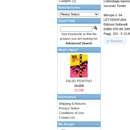
Gadgets
(2)
L’etimologia topon
secondo Temler
Manufacturers
Merope n. 64
LETTERATURA
Quick Find
Edizioni Solfanelli
[ISBN-978-88-330
Pagg. 152 - € 12,0
Use keywords to find the
product you are looking for.
Reviews
Advanced Search
What's New?
FALSO POSITIVO
16.00€
15.20€
Information
Shipping & Returns
Privacy Notice
Conditions of Use
Contact Us
We Accept