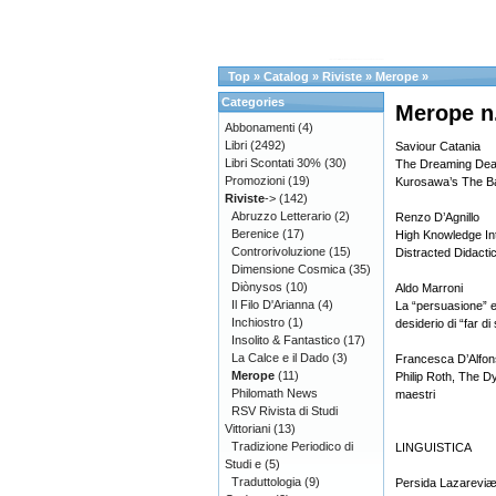
Top
»
Catalog
»
Riviste
»
Merope
»
Categories
Merope n
Abbonamenti
(4)
Libri
(2492)
Saviour Catania
Libri Scontati 30%
(30)
The Dreaming Dead
Promozioni
(19)
Kurosawa’s The Ba
Riviste
->
(142)
Abruzzo Letterario
(2)
Renzo D’Agnillo
Berenice
(17)
High Knowledge In
Controrivoluzione
(15)
Distracted Didacti
Dimensione Cosmica
(35)
Diònysos
(10)
Aldo Marroni
Il Filo D'Arianna
(4)
La “persuasione” er
Inchiostro
(1)
desiderio di “far d
Insolito & Fantastico
(17)
La Calce e il Dado
(3)
Francesca D’Alfo
Merope
(11)
Philip Roth, The Dy
Philomath News
maestri
RSV Rivista di Studi
Vittoriani
(13)
Tradizione Periodico di
LINGUISTICA
Studi e
(5)
Traduttologia
(9)
Persida Lazarevi