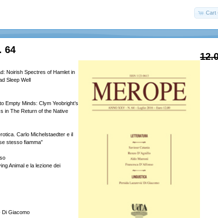
Cart 
. 64
12.
: Noirish Spectres of Hamlet in
d Sleep Well
to Empty Minds: Clym Yeobright’s
cs in The Return of the Native
otica. Carlo Michelstaedter e il
i se stesso fiamma”
nso
ing Animal e la lezione dei
æ Di Giacomo