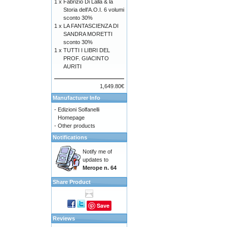
1 x
Fabrizio Di Lalla & la
Storia dell’A.O.I. 6 volumi
sconto 30%
1 x
LA FANTASCIENZA DI
SANDRA MORETTI
sconto 30%
1 x
TUTTI I LIBRI DEL
PROF. GIACINTO
AURITI
1,649.80€
Manufacturer Info
-
Edizioni Solfanelli
Homepage
-
Other products
Notifications
Notify me of
updates to
Merope n. 64
Share Product
Save
Reviews