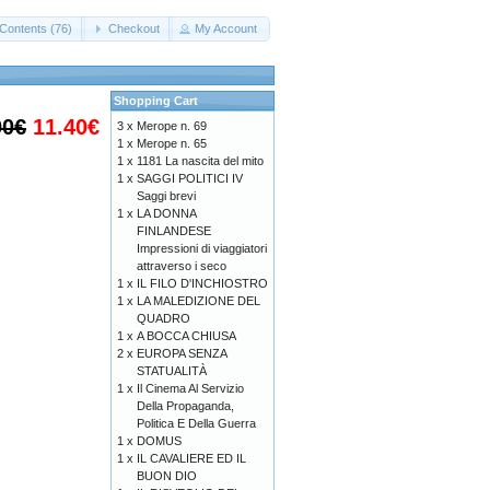
Contents (76)
Checkout
My Account
Shopping Cart
00€
11.40€
3 x
Merope n. 69
1 x
Merope n. 65
1 x
1181 La nascita del mito
1 x
SAGGI POLITICI IV
Saggi brevi
1 x
LA DONNA
FINLANDESE
Impressioni di viaggiatori
attraverso i seco
1 x
IL FILO D'INCHIOSTRO
1 x
LA MALEDIZIONE DEL
QUADRO
1 x
A BOCCA CHIUSA
2 x
EUROPA SENZA
STATUALITÀ
1 x
Il Cinema Al Servizio
Della Propaganda,
Politica E Della Guerra
1 x
DOMUS
1 x
IL CAVALIERE ED IL
BUON DIO