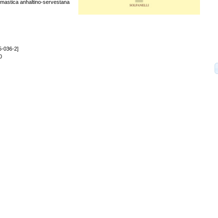
omastica anhaltino-servestana
5-036-2]
0