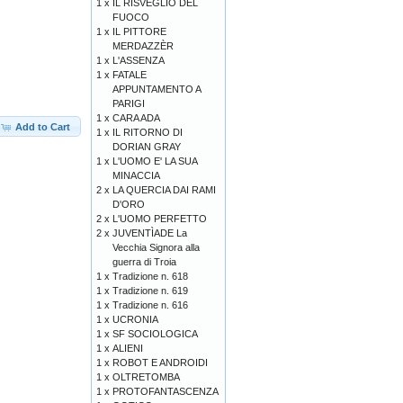
1 x
IL RISVEGLIO DEL
FUOCO
1 x
IL PITTORE
MERDAZZÈR
1 x
L'ASSENZA
1 x
FATALE
APPUNTAMENTO A
PARIGI
1 x
CARA ADA
Add to Cart
1 x
IL RITORNO DI
DORIAN GRAY
1 x
L'UOMO E' LA SUA
MINACCIA
2 x
LA QUERCIA DAI RAMI
D'ORO
2 x
L'UOMO PERFETTO
2 x
JUVENTÌADE La
Vecchia Signora alla
guerra di Troia
1 x
Tradizione n. 618
1 x
Tradizione n. 619
1 x
Tradizione n. 616
1 x
UCRONIA
1 x
SF SOCIOLOGICA
1 x
ALIENI
1 x
ROBOT E ANDROIDI
1 x
OLTRETOMBA
1 x
PROTOFANTASCENZA