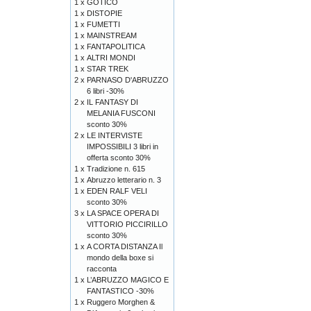
1 x
GOTICO
1 x
DISTOPIE
1 x
FUMETTI
1 x
MAINSTREAM
1 x
FANTAPOLITICA
1 x
ALTRI MONDI
1 x
STAR TREK
2 x
PARNASO D'ABRUZZO
6 libri -30%
2 x
IL FANTASY DI
MELANIA FUSCONI
sconto 30%
2 x
LE INTERVISTE
IMPOSSIBILI 3 libri in
offerta sconto 30%
1 x
Tradizione n. 615
1 x
Abruzzo letterario n. 3
1 x
EDEN RALF VELI
sconto 30%
3 x
LA SPACE OPERA DI
VITTORIO PICCIRILLO
sconto 30%
1 x
A CORTA DISTANZA Il
mondo della boxe si
racconta
1 x
L’ABRUZZO MAGICO E
FANTASTICO -30%
1 x
Ruggero Morghen &