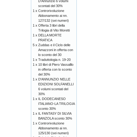
D’Annunzio 6 volumi
scontati del 30%
1 x
Controrivoluzione
Abbonamento ai nn.
127/132 (sei numeri)
1 x
Offerta 3 libri della
Trilogia di Vito Moretti
1 x
DELLA MORTE
PRATICA
5 x
Zuddas e il Ciclo delle
Amazzoni in offerta con
lo sconto del 30
1 x
Traduttologia n. 19-20
1 x
10 libri di Piero Vassalllo
in offerta con lo sconto
del 30%
1 x
D'ANNUNZIO NELLE
EDIZIONI SOLFANELLI
6 volumi scontati del
30%
1 x
IL DODECANESO
ITALIANO-LA TRILOGIA
sconto 30%
1 x
IL FANTASY DI SILVIA
BANZOLA sconto 30%
1 x
Controrivoluzione
Abbonamento ai nn.
125/130 (sei numeri)