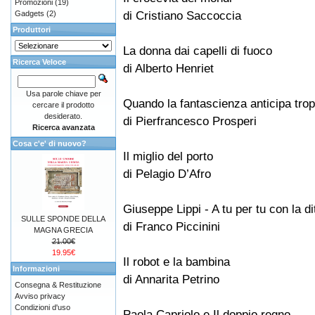
Promozioni
(19)
di Cristiano Saccoccia
Gadgets
(2)
Produttori
La donna dai capelli di fuoco
Ricerca Veloce
di Alberto Henriet
Usa parole chiave per
Quando la fantascienza anticipa tro
cercare il prodotto
desiderato.
di Pierfrancesco Prosperi
Ricerca avanzata
Cosa c'e' di nuovo?
Il miglio del porto
di Pelagio D’Afro
Giuseppe Lippi - A tu per tu con la d
SULLE SPONDE DELLA
di Franco Piccinini
MAGNA GRECIA
21.00€
19.95€
Il robot e la bambina
Informazioni
di Annarita Petrino
Consegna & Restituzione
Avviso privacy
Condizioni d'uso
Paola Capriolo e Il doppio regno