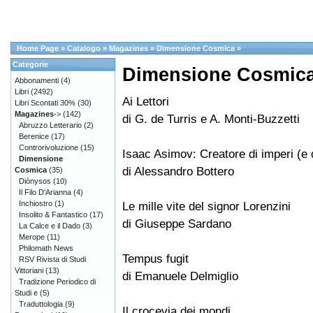
Home Page
»
Catalogo
»
Magazines
»
Dimensione Cosmica
»
Categorie
Dimensione Cosmica
Abbonamenti
(4)
Libri
(2492)
Ai Lettori
Libri Scontati 30%
(30)
Magazines
->
(142)
di G. de Turris e A. Monti-Buzzetti
Abruzzo Letterario
(2)
Berenice
(17)
Controrivoluzione
(15)
Isaac Asimov: Creatore di imperi (e d
Dimensione
di Alessandro Bottero
Cosmica
(35)
Diònysos
(10)
Il Filo D'Arianna
(4)
Inchiostro
(1)
Le mille vite del signor Lorenzini
Insolito & Fantastico
(17)
di Giuseppe Sardano
La Calce e il Dado
(3)
Merope
(11)
Philomath News
Tempus fugit
RSV Rivista di Studi
Vittoriani
(13)
di Emanuele Delmiglio
Tradizione Periodico di
Studi e
(5)
Traduttologia
(9)
Il crocevia dei mondi