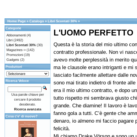
Home Page
»
Catalogo
»
Libri Scontati 30%
»
Categorie
L'UOMO PERFETTO
Abbonamenti
(4)
Libri
(2492)
Questa è la storia del mio ultimo con
Libri Scontati 30%
(30)
Magazines->
(142)
contratto professionale. Non vi nas
Promozioni
(19)
avevo molte perplessità in merito qu
Gadgets
(2)
ma le clausole erano intriganti e mi
Produttori
lasciato facilmente allettare dalle no
Ricerca Veloce
sono mai tirato indietro di fronte all
era il mio ultimo contratto, e dopo un
Usa parole chiave per
tutto rispetto mi sembrava giusto chi
cercare il prodotto
desiderato.
grande. Che diamine! Il lavoro è lavor
Ricerca avanzata
fanno gola a tutti. C’è gente che a
Cosa c'e' di nuovo?
denaro, io almeno mi faccio pagare 
felicità.
Mi chiamo Drake Vörson e sono un u