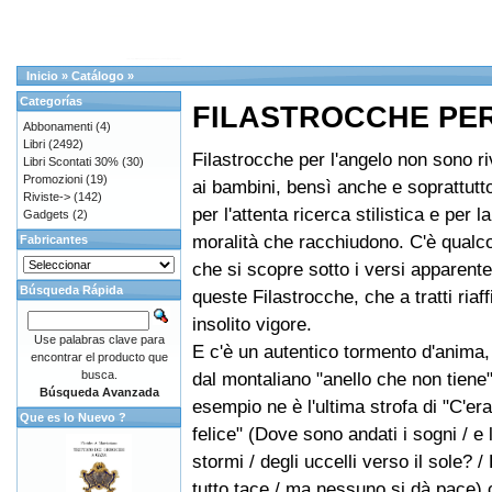
Inicio
»
Catálogo
»
Categorías
FILASTROCCHE PE
Abbonamenti
(4)
Libri
(2492)
Filastrocche per l'angelo non sono ri
Libri Scontati 30%
(30)
Promozioni
(19)
ai bambini, bensì anche e soprattutto 
Riviste->
(142)
per l'attenta ricerca stilistica e per la
Gadgets
(2)
moralità che racchiudono. C'è qualco
Fabricantes
che si scopre sotto i versi apparente
Búsqueda Rápida
queste Filastrocche, che a tratti riaf
insolito vigore.
Use palabras clave para
E c'è un autentico tormento d'anima,
encontrar el producto que
busca.
dal montaliano "anello che non tiene"
Búsqueda Avanzada
esempio ne è l'ultima strofa di "C'er
Que es lo Nuevo ?
felice" (Dove sono andati i sogni / e l
stormi / degli uccelli verso il sole? /
tutto tace / ma nessuno si dà pace)