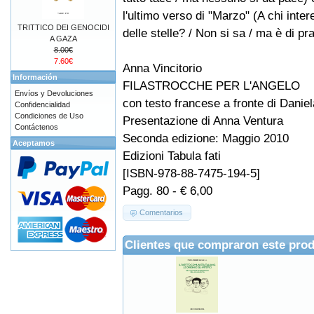
l'ultimo verso di "Marzo" (A chi inte
TRITTICO DEI GENOCIDI
delle stelle? / Non si sa / ma è di pra
A GAZA
8.00€
7.60€
Anna Vincitorio
Información
FILASTROCCHE PER L'ANGELO
Envíos y Devoluciones
con testo francese a fronte di Daniel
Confidencialidad
Condiciones de Uso
Presentazione di Anna Ventura
Contáctenos
Seconda edizione: Maggio 2010
Aceptamos
Edizioni Tabula fati
[ISBN-978-88-7475-194-5]
Pagg. 80 - € 6,00
Comentarios
Clientes que compraron este pro