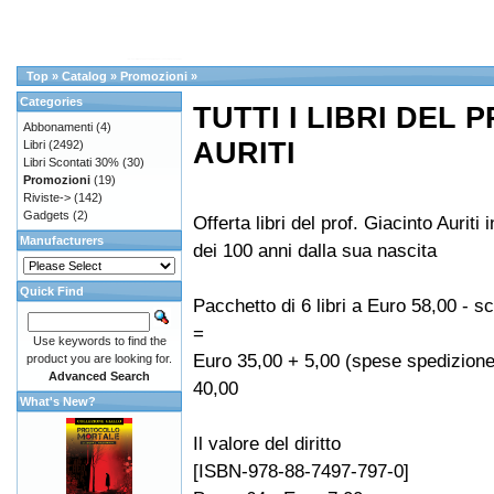
Top
»
Catalog
»
Promozioni
»
Categories
TUTTI I LIBRI DEL 
Abbonamenti
(4)
AURITI
Libri
(2492)
Libri Scontati 30%
(30)
Promozioni
(19)
Riviste->
(142)
Gadgets
(2)
Offerta libri del prof. Giacinto Auriti
Manufacturers
dei 100 anni dalla sua nascita
Quick Find
Pacchetto di 6 libri a Euro 58,00 - 
=
Use keywords to find the
Euro 35,00 + 5,00 (spese spedizione
product you are looking for.
Advanced Search
40,00
What's New?
Il valore del diritto
[ISBN-978-88-7497-797-0]