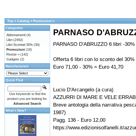
Top
»
Catalog
»
Promozioni
»
Categories
PARNASO D'ABRUZZO
Abbonamenti
(4)
Libri
(2492)
PARNASO D'ABRUZZO 6 libri -30%
Libri Scontati 30%
(30)
Promozioni
(19)
Riviste->
(142)
Offerta 6 libri con lo sconto del 30%
Gadgets
(2)
Euro 71,00 - 30% = Euro 41,70
Manufacturers
Quick Find
Lucio D'Arcangelo (a cura)
Use keywords to find the
AZZURRI DI MARE E VELE ERRA
product you are looking for.
Advanced Search
Breve antologia della narrativa pesc
What's New?
1987)
Pagg. 136 - Euro 12,00
https://www.edizionisolfanelli.it/azz