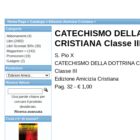
Home Page
»
Catalogo
»
Edizioni Amicizia Cristiana
»
Categorie
CATECHISMO DELL
Abbonamenti
(4)
CRISTIANA Classe II
Libri
(2492)
Libri Scontati 30%
(30)
Magazines->
(142)
S. Pio X
Promozioni
(19)
Gadgets
(2)
CATECHISMO DELLA DOTTRINA C
Produttori
Classe III
Edizione Amicizia Cristiana
Ricerca Veloce
Pag. 32 - € 1,00
Usa parole chiave per
cercare il prodotto
desiderato.
Ricerca avanzata
Cosa c'e' di nuovo?