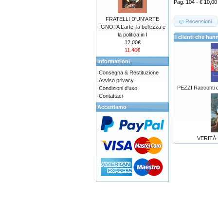
Pag. 104 - € 10,00
FRATELLI D'UN'ARTE
Recensioni
IGNOTA L’arte, la bellezza e
la politica in I
I clienti che h
12.00€
11.40€
Informazioni
Consegna & Restituzione
Avviso privacy
PEZZI Racconti di 
Condizioni d'uso
Contattaci
Accettiamo
VERITÀ