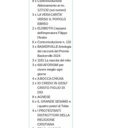
8 x
Controrivoluzione
Abbonamento ai nn.
127/132 (sei numeri)
3 x
LA VERA CARITA'
VERSO IL POPOLO
EBREO
2 x
ELISBOTH L’epopea
dell’imperatore Filippo
l’Arabo
6 x
Controrivoluzione n. 132
3 x
BASKERVILLE Antologia
dei racconti del Premio
Baskerville 2024
3 x
1181 La nascita del mito
3 x
600 AFORISMI per
vivere meglio ogni
giorno
4 x
A BOCCA CHIUSA
2 x
IO CREDO IN GESU'
CRISTO FIGLIO DI
DIO
8 x
AGNESE
6 x
IL GRANDE SESAMO e
i quattro poteri di Tobia
4 x
I PROTESTANTI
DISTRUTTORI DELLA
RELIGIONE
CRISTIANA