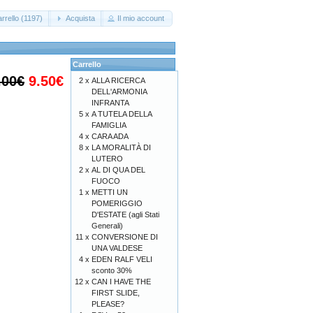
rrello (1197)
Acquista
Il mio account
Carrello
.00€
9.50€
2 x
ALLA RICERCA
DELL'ARMONIA
INFRANTA
5 x
A TUTELA DELLA
FAMIGLIA
4 x
CARA ADA
8 x
LA MORALITÀ DI
LUTERO
2 x
AL DI QUA DEL
FUOCO
1 x
METTI UN
POMERIGGIO
D'ESTATE (agli Stati
Generali)
11 x
CONVERSIONE DI
UNA VALDESE
4 x
EDEN RALF VELI
sconto 30%
12 x
CAN I HAVE THE
FIRST SLIDE,
PLEASE?