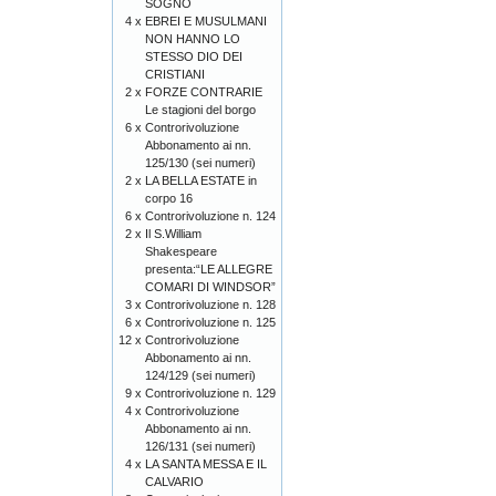
SOGNO
4 x
EBREI E MUSULMANI
NON HANNO LO
STESSO DIO DEI
CRISTIANI
2 x
FORZE CONTRARIE
Le stagioni del borgo
6 x
Controrivoluzione
Abbonamento ai nn.
125/130 (sei numeri)
2 x
LA BELLA ESTATE in
corpo 16
6 x
Controrivoluzione n. 124
2 x
Il S.William
Shakespeare
presenta:“LE ALLEGRE
COMARI DI WINDSOR”
3 x
Controrivoluzione n. 128
6 x
Controrivoluzione n. 125
12 x
Controrivoluzione
Abbonamento ai nn.
124/129 (sei numeri)
9 x
Controrivoluzione n. 129
4 x
Controrivoluzione
Abbonamento ai nn.
126/131 (sei numeri)
4 x
LA SANTA MESSA E IL
CALVARIO