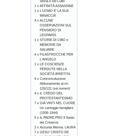
Storia e nel Culto
1 x
AFFINITÀ ASSASSINE
1 x
L'UOMO E' LA SUA
MINACCIA
4 x
ALCUNE
OSSERVAZIONI SUL
PENSIERO DI
LEOPARDI
1 x
STORIE DI CIBO e
MEMORIE DA
SALVARE
4 x
FILASTROCCHE PER
L'ANGELO
1 x
LE COSCIENZE
PERDUTE NELLA
SOCIETÀ IRRETITA
4 x
Controrivoluzione
Abbonamento ai nn.
126/131 (sei numeri)
4 x
IL CREDO DEL
PROTESTANTESIMO
7 x
GIÀ VINTI NEL CUORE
Un carteggio famigliare
(1936-1944)
5 x
IL PADRE PRO Il Santo
dei Cristeros
2 x
Assunta Menna: LAURA
7 x
GESU' CRISTO RE