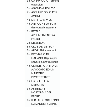
3 x
CARAVAGGIO Tormenti
e passioni
3 x
AGONISMI POLITICI
7 x
ABELARD SOLO PER
AMORE
4 x
METTI CHE VIVO
4 x
ANTIGONE contro la
democrazia zapatera
1 x
FATALE
APPUNTAMENTO A
PARIGI
2 x
DISEREDATI
5 x
CLUB DEI LETTORI
5 x
AFORISMI e interludi
6 x
BREVIARIO DI
ITALIANO 18 punti per
salvare la nostra lingua
4 x
UNA DISPUTA TRA UN
AVVOCATO ED UN
MINISTRO
PROTESTANTE
1 x
I GIGLI DELLA
MEMORIA
3 x
ASSENZA E
NOSTALGIA DEL
PADRE
6 x
IL BEATO LORENZINO
DA MAROSTICA nella