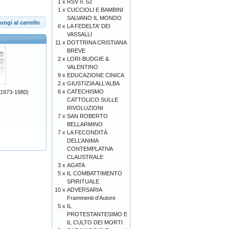
1 x
RSV n. 52
1 x
CUCCIOLI E BAMBINI
SALVANO IL MONDO
ungi al carrello
6 x
LA FEDELTA' DEI
VASSALLI
11 x
DOTTRINA CRISTIANA
BREVE
2 x
LORI-BUDGIE &
VALENTINO
9 x
EDUCAZIONE CINICA
2 x
GIUSTIZIA ALL'ALBA
6 x
CATECHISMO
1973-1980)
CATTOLICO SULLE
RIVOLUZIONI
7 x
SAN ROBERTO
BELLARMINO
7 x
LA FECONDITÀ
DELL’ANIMA
CONTEMPLATIVA
CLAUSTRALE
3 x
AGATA
5 x
IL COMBATTIMENTO
SPIRITUALE
10 x
ADVERSARIA
Frammenti d'Autore
5 x
IL
PROTESTANTESIMO E
IL CULTO DEI MORTI