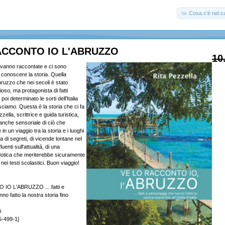
Cosa c'è nel ca
ACCONTO IO L'ABRUZZO
10
 vanno raccontate e ci sono
 conoscere la storia. Quella
bruzzo che nei secoli è stato
ioso, ma protagonista di fatti
poi determinato le sorti dell'Italia
ciamo. Questa è la storia che ci fa
ella, scrittrice e guida turistica,
nche sensoriale di ciò che
n un viaggio tra la storia e i luoghi
a di segreti, di vicende lontane nel
uenti sull'attualità, di una
otica che meriterebbe sicuramente
nei testi scolastici. Buon viaggio!
O L'ABRUZZO ... fatti e
o fatto la nostra storia fino
i
5-499-1]