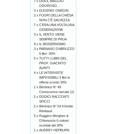
7 x
ERA IL MAGGIO
ODOROSO...
3 x
EUGENIO ONEGIN
2 x
FUORI DELLA CHIESA
NON C'È SALVEZZA
7 x
C'ERA UNA VOLTA UNA
GENERAZIONE
3 x
IL VENTO VIENE
SEMPRE DI PRUA
9 x
IL MODERNISMO
3 x
PARNASO D'ABRUZZO
6 libri -30%
5 x
TUTTI I LIBRI DEL
PROF. GIACINTO
AURITI
4 x
LE INTERVISTE
IMPOSSIBILI 3 libri in
offerta sconto 30%
1 x
Bérénice N° 49
Conoscenze narrate (2)
2 x
DODICI RACCONTI
SPICCI
2 x
Bérénice N° 54 Il fomite
Rimbaud
5 x
Ruggero Morghen &
D’Annunzio 6 volumi
scontati del 30%
1 x
AUDREY HEPBURN