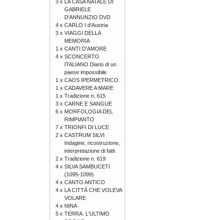
3 x
LA CASA NATALE DI
GABRIELE
D'ANNUNZIO DVD
4 x
CARLO I d'Austria
3 x
VIAGGI DELLA
MEMORIA
1 x
CANTI D'AMORE
4 x
SCONCERTO
ITALIANO Diario di un
paese impossibile
1 x
CAOS IPERMETRICO
1 x
CADAVERE A MARE
1 x
Tradizione n. 615
3 x
CARNE E SANGUE
6 x
MORFOLOGIA DEL
RIMPIANTO
7 x
TRIONFI DI LUCE
2 x
CASTRUM SILVI
Indagine, ricostruzione,
interpretazione di fatti
2 x
Tradizione n. 619
4 x
SILVA SAMBUCETI
(1095-1099)
4 x
CANTO ANTICO
4 x
LA CITTÀ CHE VOLEVA
VOLARE
4 x
NINA
5 x
TERRA. L'ULTIMO