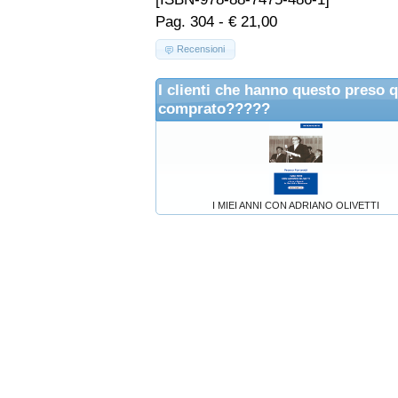
Pag. 304 - € 21,00
Recensioni
I clienti che hanno questo preso 
comprato?????
I MIEI ANNI CON ADRIANO OLIVETTI