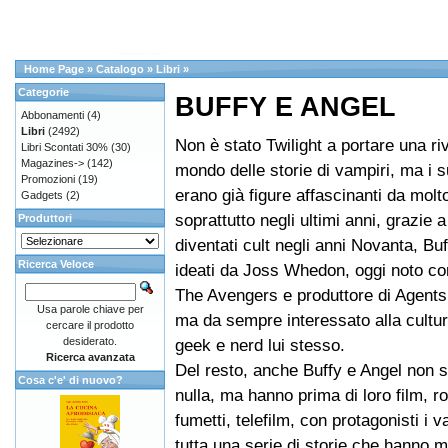
Home Page
»
Catalogo
»
Libri
»
Categorie
BUFFY E ANGEL
Abbonamenti
(4)
Libri
(2492)
Non è stato Twilight a portare una ri
Libri Scontati 30%
(30)
Magazines->
(142)
mondo delle storie di vampiri, ma i
Promozioni
(19)
erano già figure affascinanti da mol
Gadgets
(2)
soprattutto negli ultimi anni, grazie a
Produttori
diventati cult negli anni Novanta, Buf
Ricerca Veloce
ideati da Joss Whedon, oggi noto co
The Avengers e produttore di Agents 
Usa parole chiave per
ma da sempre interessato alla cult
cercare il prodotto
desiderato.
geek e nerd lui stesso.
Ricerca avanzata
Del resto, anche Buffy e Angel non s
Cosa c'e' di nuovo?
nulla, ma hanno prima di loro film, r
fumetti, telefilm, con protagonisti i 
tutta una serie di storie che hanno m