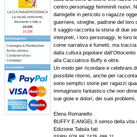
centro personaggi femminili nuovi. N
LA CUCINA AFRODISIACA
damigelle in pericolo o ragazze ogge
La via più seducente,
guerriere, streghe, padrone del loro 
divertente e folle a
15.00€
Il saggio racconta la storia di due se
14.25€
interpreti, i loro personaggi, le loro
Informazioni
come narrativa e fumetti, ma traccia 
Consegna & Restituzione
Avviso privacy
dalla cultura popolare dall’Ottocento
Condizioni d'uso
alla Cacciatrice Buffy e oltre.
Contattaci
Un modo per ricordare e celebrare due 
Accettiamo
possibile ritorno, anche per racconta
sono semplici storie per ragazzi qua
immaginario fantastico che non dime
sue gioie e dolori, dei suoi problemi
Elena Romanello
BUFFY E ANGEL Il senso della vita s
Edizione Tabula fati
[ISBN-978-88-7475-486-1]