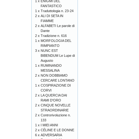
1 x
ENIGMI DEL
FANTASTICO
1 x
Traduttologia n. 23-24
2 x
ALI DI SETA IN
FIAMME
2 x
ALFABETI Le parole di
Dante
2 x
Tradizione n. 616
1 x
MORFOLOGIA DEL
RIMPIANTO
3 x
NUNC EST
BIBENDUM Le Lupe di
Augusto
1 x
RUMINANDO
MESSALINA
2 x
NON DOBBIAMO
CERCARE LONTANO
1 x
COSPIRAZIONE DI
CORVI
2 x
LA QUERCIA DAI
RAMI D'ORO
2 x
CINQUE NOVELLE
STRAORDINARIE
2 x
Controrivoluzione n.
133
1 x
I MIEI ANNI
2 x
CÉLINE E LE DONNE
6 x
ADVERSARIA