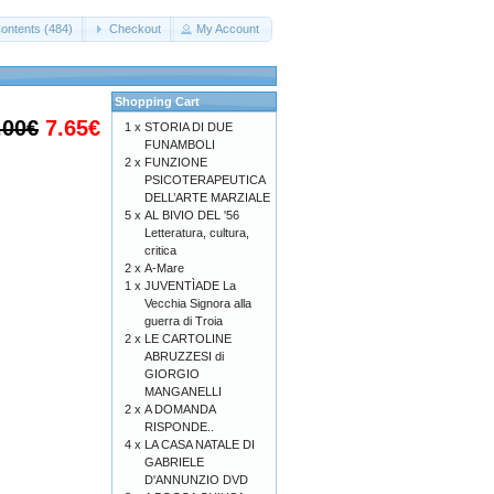
ontents (484)
Checkout
My Account
Shopping Cart
.00€
7.65€
1 x
STORIA DI DUE
FUNAMBOLI
2 x
FUNZIONE
PSICOTERAPEUTICA
DELL’ARTE MARZIALE
5 x
AL BIVIO DEL '56
Letteratura, cultura,
critica
2 x
A-Mare
1 x
JUVENTÌADE La
Vecchia Signora alla
guerra di Troia
2 x
LE CARTOLINE
ABRUZZESI di
GIORGIO
MANGANELLI
2 x
A DOMANDA
RISPONDE..
4 x
LA CASA NATALE DI
GABRIELE
D'ANNUNZIO DVD