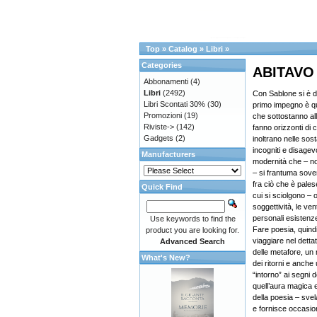
Top
»
Catalog
»
Libri
»
Categories
ABITAVO
Abbonamenti
(4)
Libri
(2492)
Con Sablone si è di
Libri Scontati 30%
(30)
primo impegno è que
Promozioni
(19)
che sottostanno all
Riviste->
(142)
fanno orizzonti di 
Gadgets
(2)
inoltrano nelle sos
incogniti e disagevol
Manufacturers
modernità che – non
– si frantuma soven
fra ciò che è pales
Quick Find
cui si sciolgono – 
soggettività, le vent
personali esistenz
Use keywords to find the
Fare poesia, quindi
product you are looking for.
viaggiare nel detta
Advanced Search
delle metafore, un 
What's New?
dei ritorni e anche
“intorno” ai segni d
quell’aura magica e
della poesia – svela
e fornisce occasio