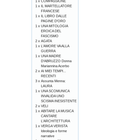
1 x
COMPASSIONE
1 x
IL MARTELLATORE
FRANCESE
1 x
IL LIBRO DALLE
PAGINE D'ORO
1 x
UNA MITOLOGIA
EROICA DEL
FASCISMO
2 x
AGATA
1 x
L'AMORE VA ALLA
GUERRA
1 x
UNA MADRE
D'ABRUZZO Donna
Mariannina Acerbo
2 x
AI MIEI TEMPI...
RECENTI
3 x
Assunta Menna:
LAURA
1 x
UNA SCOMUNICA
INVALIDA UNO
SCISMA INESISTENTE
2 x
VELI
1 x
ABITARE LA MUSICA
CANTARE
L'ARCHITETTURA
1 x
VERGA VERISTA
Ideologia e forme
narrative