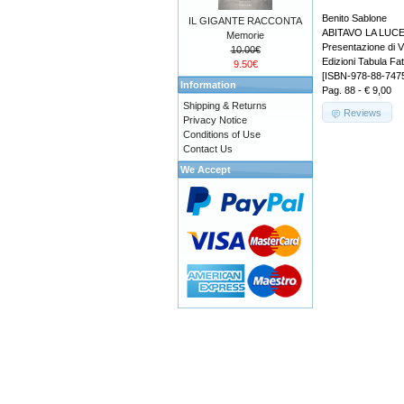
Benito Sablone
IL GIGANTE RACCONTA
ABITAVO LA LUC
Memorie
Presentazione di Vi
10.00€
Edizioni Tabula Fat
9.50€
[ISBN-978-88-747
Information
Pag. 88 - € 9,00
Shipping & Returns
Reviews
Privacy Notice
Conditions of Use
Contact Us
We Accept