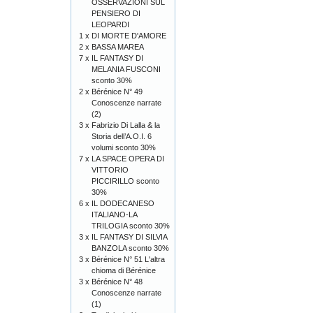
OSSERVAZIONI SUL
PENSIERO DI
LEOPARDI
1 x
DI MORTE D'AMORE
2 x
BASSA MAREA
7 x
IL FANTASY DI
MELANIA FUSCONI
sconto 30%
2 x
Bérénice N° 49
Conoscenze narrate
(2)
3 x
Fabrizio Di Lalla & la
Storia dell’A.O.I. 6
volumi sconto 30%
7 x
LA SPACE OPERA DI
VITTORIO
PICCIRILLO sconto
30%
6 x
IL DODECANESO
ITALIANO-LA
TRILOGIA sconto 30%
3 x
IL FANTASY DI SILVIA
BANZOLA sconto 30%
3 x
Bérénice N° 51 L'altra
chioma di Bérénice
3 x
Bérénice N° 48
Conoscenze narrate
(1)