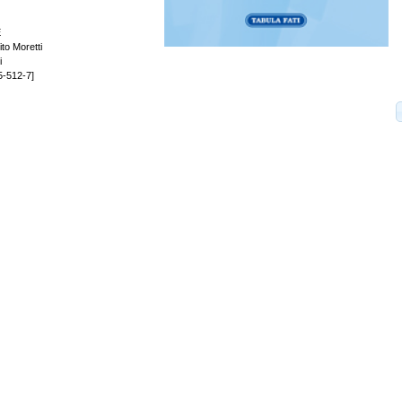
E
to Moretti
i
5-512-7]