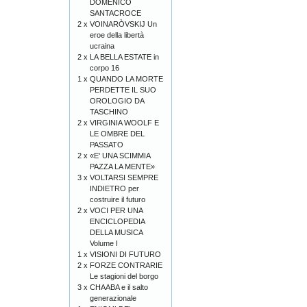
DOMENICO
SANTACROCE
2 x
VOINARÒVSKIJ Un
eroe della libertà
ucraina
2 x
LA BELLA ESTATE in
corpo 16
1 x
QUANDO LA MORTE
PERDETTE IL SUO
OROLOGIO DA
TASCHINO
2 x
VIRGINIA WOOLF E
LE OMBRE DEL
PASSATO
2 x
«E' UNA SCIMMIA
PAZZA LA MENTE»
3 x
VOLTARSI SEMPRE
INDIETRO per
costruire il futuro
2 x
VOCI PER UNA
ENCICLOPEDIA
DELLA MUSICA
Volume I
1 x
VISIONI DI FUTURO
2 x
FORZE CONTRARIE
Le stagioni del borgo
3 x
CHAABA e il salto
generazionale