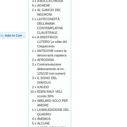
3 x
A BOCCA CHIUSA
6 x
AGNESE
2 x
AL GANCIO DEL
NEGRONI
2 x
LA FECONDITÀ
DELL’ANIMA
CONTEMPLATIVA
CLAUSTRALE
Add to Cart
4 x
A SINISTRA DI
LUTERO Le sètte del
Cinquecento
1 x
ANTIGONE contro la
democrazia zapatera
2 x
AFRODISIA
3 x
Controrivoluzione
Abbonamento ai nn.
125/130 (sei numeri)
3 x
IL DONO DEL
DIAVOLO
2 x
A NUDO
10 x
EDEN RALF VELI
sconto 30%
3 x
ABELARD SOLO PER
AMORE
1 x
LA MALEDIZIONE DEL
QUADRO
4 x
ÁNEMOS
5 x
ALCUNE