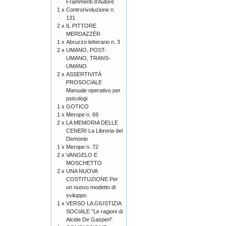
Frammenti d'Autore
1 x
Controrivoluzione n.
131
2 x
IL PITTORE
MERDAZZÈR
1 x
Abruzzo letterario n. 3
2 x
UMANO, POST-
UMANO, TRANS-
UMANO
2 x
ASSERTIVITÀ
PROSOCIALE
Manuale operativo per
psicologi
1 x
GOTICO
1 x
Merope n. 69
2 x
LA MEMORIA DELLE
CENERI La Libreria del
Demonio
1 x
Merope n. 72
2 x
VANGELO E
MOSCHETTO
2 x
UNA NUOVA
COSTITUZIONE Per
un nuovo modetto di
sviluppo
1 x
VERSO LA GIUSTIZIA
SOCIALE "Le ragioni di
Alcide De Gasperi”