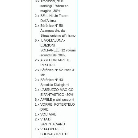
3 x
Tradizioni, riti e
sortilegi. L’Abruzzo
magico -30%
2 x
BELLINI Un Teatro
Dell'Anima
2 x
Bérénice N° 50
Avanguardie: dal
Situazionismo all'Inismo
6 x
IL VOLTALUNA -
EDIZIONI
SOLFANELLI 12 volumi
scontati del 30%
2 x
ASSECONDARE IL
RESPIRO
2 x
Bérénice N° 52 Poeti &
Miti
2 x
Bérénice N° 43
Speciale Dialogismi
2 x
L’ABRUZZO MAGICO
E FANTASTICO -30%
5 x
APRILE e altri racconti
1 x
VORREI POTERTELO
DIRE
1 x
VOLTAIRE
2 x
VITA DI
SANT'HALVARD
1 x
VITA OPERE E
BUONASORTE DI