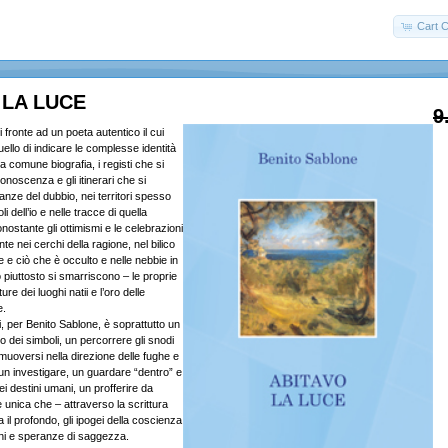
Cart C
 LA LUCE
9
 fronte ad un poeta autentico il cui
llo di indicare le complesse identità
a comune biografia, i registi che si
conoscenza e gli itinerari che si
tanze del dubbio, nei territori spesso
i dell’io e nelle tracce di quella
ostante gli ottimismi e le celebrazioni
te nei cerchi della ragione, nel bilico
e e ciò che è occulto e nelle nebbie in
o piuttosto si smarriscono – le proprie
ure dei luoghi natii e l’oro delle
e.
, per Benito Sablone, è soprattutto un
to dei simboli, un percorrere gli snodi
muoversi nella direzione delle fughe e
 un investigare, un guardare “dentro” e
ei destini umani, un profferire da
 unica che – attraverso la scrittura
 il profondo, gli ipogei della coscienza
ni e speranze di saggezza.