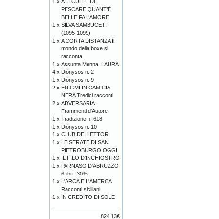
1 x
A LI CULLE DE
PESCARE QUANT’È
BELLE FA L’AMORE
1 x
SILVA SAMBUCETI
(1095-1099)
1 x
A CORTA DISTANZA Il
mondo della boxe si
racconta
1 x
Assunta Menna: LAURA
4 x
Diònysos n. 2
1 x
Diònysos n. 9
2 x
ENIGMI IN CAMICIA
NERA Tredici racconti
2 x
ADVERSARIA
Frammenti d'Autore
1 x
Tradizione n. 618
1 x
Diònysos n. 10
1 x
CLUB DEI LETTORI
1 x
LE SERATE DI SAN
PIETROBURGO OGGI
1 x
IL FILO D'INCHIOSTRO
1 x
PARNASO D'ABRUZZO
6 libri -30%
1 x
L'ARCA E L'AMERCA
Racconti siciliani
1 x
IN CREDITO DI SOLE
824.13€