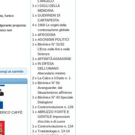
L'ANGELO
1 x
I GIGLI DELLA
MEMORIA
1 x
GUERRIERI DI
a, l’unico
CARTAPESTA
4 x
1968 Le origini della
olgorante proposta:
contestazione globale
nteso non
1 x
AFRODISIA
1 x
AGONISMI POLITICI
1 x
Bérénice N° 31/32
L’Eros nelle Arti e nelle
Scienze
1 x
AFFINITÀ ASSASSINE
1 x
IN DIFESA
DELL'UMANO
ungi al carrello
Abecedario minimo
2 x
La Calce e il Dado n. 1
1 x
Bérénice N° 50
Avanguardie: dal
Situazionismo all'Inismo
1 x
Bérénice N° 43 Speciale
Dialogismi
1 x
Controrivoluzione n. 129
1 x
ABRUZZO FORTE E
DERICO CAFFÈ
GENTILE Impressioni
d’occhio e di cuore
1 x
Controrivoluzione n. 134
1 x
Traduttologia n. 13-14