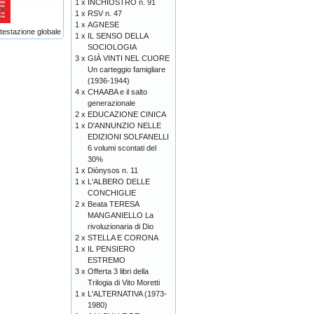
1 x
INCHIOSTRO n. 91
1 x
RSV n. 47
1 x
AGNESE
ntestazione globale
1 x
IL SENSO DELLA
SOCIOLOGIA
3 x
GIÀ VINTI NEL CUORE
Un carteggio famigliare
(1936-1944)
4 x
CHAABA e il salto
generazionale
2 x
EDUCAZIONE CINICA
1 x
D'ANNUNZIO NELLE
EDIZIONI SOLFANELLI
6 volumi scontati del
30%
1 x
Diònysos n. 11
1 x
L'ALBERO DELLE
CONCHIGLIE
2 x
Beata TERESA
MANGANIELLO La
rivoluzionaria di Dio
2 x
STELLA E CORONA
1 x
IL PENSIERO
ESTREMO
3 x
Offerta 3 libri della
Trilogia di Vito Moretti
1 x
L'ALTERNATIVA (1973-
1980)