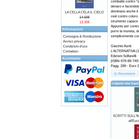
combatte contro “qu
denaro e facendola
dominano anche il cr
LA CELLA CELA IL CIELO
cioè contro coloro c
14.00€
strumento capace di
13.30€
Appunto per contras
Informazioni
porre la moneta, def
semplicemente com
Consegna & Restituzione
Avviso privacy
Giacinto Auriti
Condizioni d'uso
L'ALTERNATIVA (1
Contattaci
Edizioni Solfanelli
Accettiamo
[ISBN-978-88-749
Pagg. 288 - Euro 
Recensioni
I clienti che h
SCRITTI SULL'IM
all’Eur