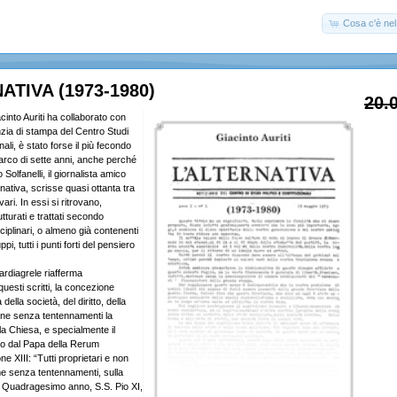
Cosa c'è nel 
ATIVA (1973-1980)
20.
acinto Auriti ha collaborato con
enzia di stampa del Centro Studi
onali, è stato forse il più fecondo
l’arco di sette anni, anche perché
Solfanelli, il giornalista amico
rnativa, scrisse quasi ottanta tra
 vari. In essi si ritrovano,
turati e trattati secondo
sciplinari, o almeno già contenenti
ppi, tutti i punti forti del pensiero
ardiagrele riafferma
uesti scritti, la concezione
della società, del diritto, della
ene senza tentennamenti la
lla Chiesa, e specialmente il
to dal Papa della Rerum
 XIII: “Tutti proprietari e non
ome senza tentennamenti, sulla
a Quadragesimo anno, S.S. Pio XI,