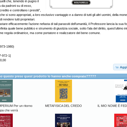
elli che, tenendo in pugno il
 da padroni su di esso,
edito e controllano i prestiti”,
he si sono appropriati, a loro esclusivo vantaggio e a danno di tutti gli altri uomini, della monet
 rendere tutti proprietari.
tare efficacemente l’azione nefasta di tali parassiti dell’umanità, il Professore lancia la sua f
inita quale bene pubblico e strumento di giustizia sociale, sotto l’ala del diritto, quest’ultimo i
e regola ordinatrice, ma come portatore e realizzatore del bene comune.
973-1980)
7-972-1]
20,00
Aggi
anno questo preso quest prodotto lo hanno anche comprato?????
PERIUM Per un ritorno
METAFISICA DEL CREDO
IL MIO NOME È FE
opa che verrà