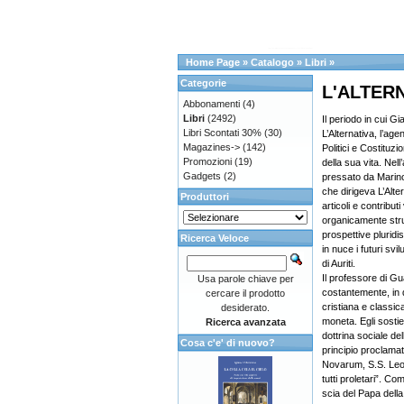
Home Page
»
Catalogo
»
Libri
»
Categorie
L'ALTERN
Abbonamenti
(4)
Libri
(2492)
Il periodo in cui Gi
Libri Scontati 30%
(30)
L’Alternativa, l’ag
Magazines->
(142)
Politici e Costituzi
Promozioni
(19)
della sua vita. Nel
Gadgets
(2)
pressato da Marino 
che dirigeva L’Alte
Produttori
articoli e contributi
organicamente strut
prospettive pluridi
Ricerca Veloce
in nuce i futuri svilu
di Auriti.
Il professore di Gu
Usa parole chiave per
costantemente, in q
cercare il prodotto
cristiana e classica 
desiderato.
moneta. Egli sosti
Ricerca avanzata
dottrina sociale de
Cosa c'e' di nuovo?
principio proclama
Novarum, S.S. Leone
tutti proletari”. C
scia del Papa dell