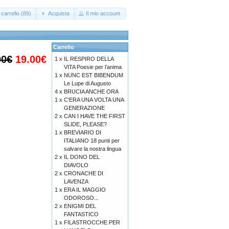
carrello (89)
Acquista
Il mio account
Carrello
00€
19.00€
1 x
IL RESPIRO DELLA
VITA Poesie per l’anima
1 x
NUNC EST BIBENDUM
Le Lupe di Augusto
4 x
BRUCIA ANCHE ORA
1 x
C'ERA UNA VOLTA UNA
GENERAZIONE
2 x
CAN I HAVE THE FIRST
SLIDE, PLEASE?
1 x
BREVIARIO DI
ITALIANO 18 punti per
salvare la nostra lingua
2 x
IL DONO DEL
DIAVOLO
2 x
CRONACHE DI
LAVENZA
1 x
ERA IL MAGGIO
ODOROSO...
2 x
ENIGMI DEL
FANTASTICO
1 x
FILASTROCCHE PER