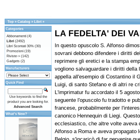
Top
»
Catalog
»
Libri
»
Categories
LA FEDELTA' DEI V
Abbonamenti
(4)
Libri
(2492)
In questo opuscolo S. Alfonso dimost
Libri Scontati 30%
(30)
Promozioni
(19)
sovrani debbono difendere i diritti del
Riviste->
(142)
reprimere gli eretici e la stampa emp
Gadgets
(2)
vogliono salvaguardare i diritti della 
Manufacturers
appella all'esempio di Costantino il 
Quick Find
Luigi, di santo Stefano e di altri re cr
L'imprimatur fu accordato il 5 agosto
Use keywords to find the
seguente l'opuscolo fu tradotto e pub
product you are looking for.
Advanced Search
francese, probabilmente per l'intere
What's New?
canonico Hennequin di Liegi. Questo
ecclesiastico, che altre volte aveva
Alfonso a Roma e aveva propagato le
Belgio, s'incaricò di far pervenire qu