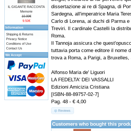
dissertazione ai re di Spagna, di Port
IL GIGANTE RACCONTA
Memorie
Sardegna, all'imperatrice Maria Teres
10.00€
Carlo di Lorena, ai duchi di Parma e d
9.50€
Treviri. Il cardinale Castelli la distri
Information
Shipping & Returns
Roma.
Privacy Notice
Il Tannoja assicura che quest'opuscol
Conditions of Use
Contact Us
tuttavia porta come editore il nome 
We Accept
trova a Roma, a Parigi, a Bruxelles, 
Alfonso Maria de' Liguori
LA FEDELTA' DEI VASSALLI
Edizioni Amicizia Cristiana
[ISBN-88-89757-02-7]
Pag. 48 - € 4,00
Reviews
Customers who bought this produ