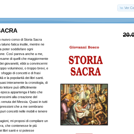
Ver Ce
SACRA
20.
n nuovo corso di Storia Sacra
taluno fatica inutile, mentre ne
da poter soddisfare ogni
sone. Così pareva anche a me,
’esame di quelli che maggiormente
ei giovanetti, ebbi a convincermi
oppo voluminosi, o troppo brevi, e
foggio di concetti e di frasi
à e la popolarità dei libri santi.
quasi interamente la cronologia, di
o lettore può difficilmente
 epoca appartenga il fatto che
prossimi alla creazione del
venuta del Messia. Quasi in tutti
espressioni che a me sembrano
uri concetti nelle mobili e tenere
agioni, mi proposi di compilare un
cra, che contenesse le più
ei libri santi e si potesse