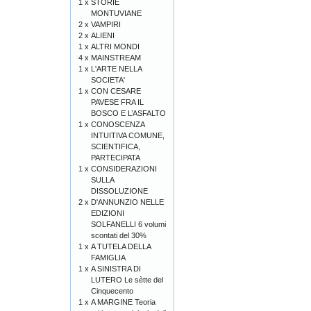
1 x
STORIE
MONTUVIANE
2 x
VAMPIRI
2 x
ALIENI
1 x
ALTRI MONDI
4 x
MAINSTREAM
1 x
L'ARTE NELLA
SOCIETA'
1 x
CON CESARE
PAVESE FRA IL
BOSCO E L’ASFALTO
1 x
CONOSCENZA
INTUITIVA COMUNE,
SCIENTIFICA,
PARTECIPATA
1 x
CONSIDERAZIONI
SULLA
DISSOLUZIONE
2 x
D'ANNUNZIO NELLE
EDIZIONI
SOLFANELLI 6 volumi
scontati del 30%
1 x
A TUTELA DELLA
FAMIGLIA
1 x
A SINISTRA DI
LUTERO Le sètte del
Cinquecento
1 x
A MARGINE Teoria