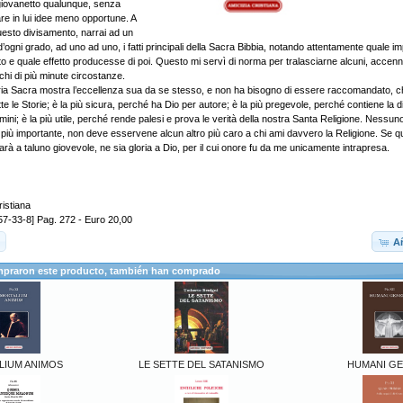
giovanetto qualunque, senza
iare in lui idee meno opportune. A
 questo divisamento, narrai ad un
’ogni grado, ad uno ad uno, i fatti principali della Sacra Bibbia, notando attentamente quale 
to e quale effetto producesse di poi. Questo mi servì di norma per tralasciarne alcuni, accenn
hi di più minute circostanze.
oria Sacra mostra l’eccellenza sua da se stesso, e non ha bisogno di essere raccomandato, c
utte le Storie; è la più sicura, perché ha Dio per autore; è la più pregevole, perché contiene la 
mini; è la più utile, perché rende palesi e prova le verità della nostra Santa Religione. Nessu
più importante, non deve esservene alcun altro più caro a chi ami davvero la Religione. Se qu
arà a taluno giovevole, ne sia gloria a Dio, per il cui onore fu da me unicamente intrapresa.
ristiana
7-33-8] Pag. 272 - Euro 20,00
Añ
mpraron este producto, también han comprado
LIUM ANIMOS
LE SETTE DEL SATANISMO
HUMANI GE