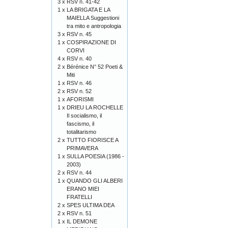
3 x
RSV n. 41-42
1 x
LA BRIGATA E LA
MAIELLA Suggestioni
tra mito e antropologia
3 x
RSV n. 45
1 x
COSPIRAZIONE DI
CORVI
4 x
RSV n. 40
2 x
Bérénice N° 52 Poeti &
Miti
1 x
RSV n. 46
2 x
RSV n. 52
1 x
AFORISMI
1 x
DRIEU LA ROCHELLE
Il socialismo, il
fascismo, il
totalitarismo
2 x
TUTTO FIORISCE A
PRIMAVERA
1 x
SULLA POESIA (1986 -
2003)
2 x
RSV n. 44
1 x
QUANDO GLI ALBERI
ERANO MIEI
FRATELLI
2 x
SPES ULTIMA DEA
2 x
RSV n. 51
1 x
IL DEMONE