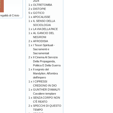
2024
1 x
OLTRETOMBA
2 x
DISTOPIE
5 x
GOTICO
galità di Cristo
1 x
APOCALISSE
1 x
IL SENSO DELLA
SOCIOLOGIA
1 x
LA VIA DELLA PACE
1 x
AL GANCIO DEL
NEGRONI
2 x
AFRODISIA
1 x
I Tesori Spirituali -
Sacramenti e
Sacramentali
2 x
Il Cinema Al Servizio
Della Propaganda,
Politica E Della Guerra
1 x
Il segreto del
Mandylion. All'ombra
dell'impero
1 x
I CIPRESSI
CREDONO IN DIO
1 x
GUNTHER D'AMALFI
Cavaliere templare
1 x
SENZA CORPO NON
C'È REATO
2 x
SPECCHI DI QUESTO
TEMPO