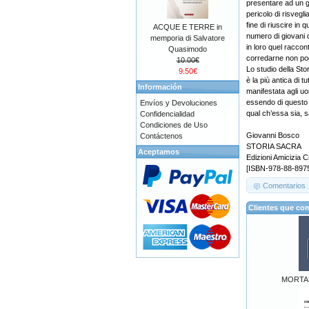
presentare ad un 
pericolo di risvegl
fine di riuscire in
ACQUE E TERRE in
numero di giovani d
memporia di Salvatore
in loro quel raccon
Quasimodo
corredarne non poc
10.00€
Lo studio della St
9.50€
è la più antica di t
Información
manifestata agli uo
essendo di questo 
Envíos y Devoluciones
qual ch’essa sia, s
Confidencialidad
Condiciones de Uso
Giovanni Bosco
Contáctenos
STORIA SACRA
Aceptamos
Edizioni Amicizia C
[ISBN-978-88-8975
Comentarios
Clientes que co
MORTA