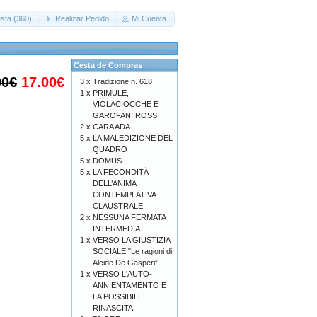
sta (360)
Realizar Pedido
Mi Cuenta
Cesta de Compras
00€
17.00€
3 x
Tradizione n. 618
1 x
PRIMULE,
VIOLACIOCCHE E
GAROFANI ROSSI
2 x
CARA ADA
5 x
LA MALEDIZIONE DEL
QUADRO
5 x
DOMUS
5 x
LA FECONDITÀ
DELL’ANIMA
CONTEMPLATIVA
CLAUSTRALE
2 x
NESSUNA FERMATA
INTERMEDIA
1 x
VERSO LA GIUSTIZIA
SOCIALE "Le ragioni di
Alcide De Gasperi”
1 x
VERSO L'AUTO-
ANNIENTAMENTO E
LA POSSIBILE
RINASCITA