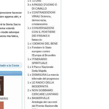
1 x
72 ORE
3 x
A PASSO D'UOMO E
DI CAVALLO
1 x
CONTRADDIZIONI
impressione facesse
VIRALI Scienza,
are appena altri, e
democrazia,
cristianesimo
hé la Storia Sacra
1 x
CONVERSAZIONI
divina volontà
CON IL PORTIERE
no studio adunque
DEI FREAKS Il
esta mia fatica,
fattaccio
1 x
I DEMONI DEL BENE
1 x
Fondare lo Stato
europeo contro
l'Europa di Bruxelles
1 x
ITINERARIO
SPIRITUALE
adir a la Cesta
1 x
Il Parco Nazionale
Della Majella
1 x
DISMISURA La marcia
infernale del progresso
1 x
LE RADICI DELLA
MODERNITÀ
2 x
NON DOBBIAMO
CERCARE LONTANO
3 x
BASKERVILLE
NERIS
Antologia dei racconti
del Premio Baskerville