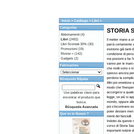
Inicio
»
Catálogo
»
Libri
»
Categorías
STORIA 
Abbonamenti
(4)
Libri
(2492)
Il metter mano a u
Libri Scontati 30%
(30)
parrà certamente a 
Promozioni
(19)
esistono già tanti 
Riviste->
(142)
condizione di per
Gadgets
(2)
ma postomi a far l
vanno per le mani d
Fabricantes
che molti sono o tr
spesso ancora per s
perdono la semplicit
Búsqueda Rápida
Altri poi omettono 
modo che l’inespert
accorgersi a quale
Use palabras clave para
legge, se più si ap
encontrar el producto que
mondo, oppure alla 
busca.
poi s’incontrano 
Búsqueda Avanzada
poter destare men p
Que es lo Nuevo ?
menti dei fanciulli.
Indotto da queste r
corso di Storia Sa
importanti notizie d