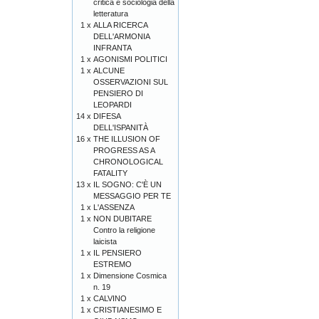
critica e sociologia della
letteratura
1 x
ALLA RICERCA
DELL'ARMONIA
INFRANTA
1 x
AGONISMI POLITICI
1 x
ALCUNE
OSSERVAZIONI SUL
PENSIERO DI
LEOPARDI
14 x
DIFESA
DELL'ISPANITÀ
16 x
THE ILLUSION OF
PROGRESS AS A
CHRONOLOGICAL
FATALITY
13 x
IL SOGNO: C'È UN
MESSAGGIO PER TE
1 x
L'ASSENZA
1 x
NON DUBITARE
Contro la religione
laicista
1 x
IL PENSIERO
ESTREMO
1 x
Dimensione Cosmica
n. 19
1 x
CALVINO
1 x
CRISTIANESIMO E