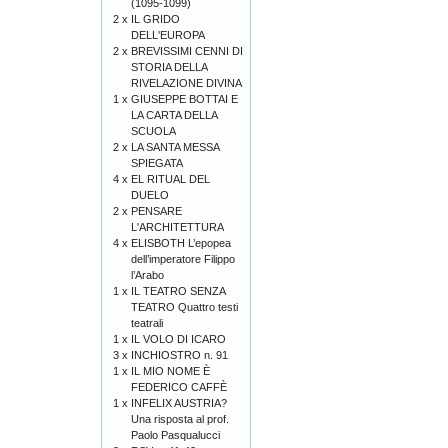
(1095-1099)
2 x
IL GRIDO
DELL'EUROPA
2 x
BREVISSIMI CENNI DI
STORIA DELLA
RIVELAZIONE DIVINA
1 x
GIUSEPPE BOTTAI E
LA CARTA DELLA
SCUOLA
2 x
LA SANTA MESSA
SPIEGATA
4 x
EL RITUAL DEL
DUELO
2 x
PENSARE
L'ARCHITETTURA
4 x
ELISBOTH L’epopea
dell’imperatore Filippo
l’Arabo
1 x
IL TEATRO SENZA
TEATRO Quattro testi
teatrali
1 x
IL VOLO DI ICARO
3 x
INCHIOSTRO n. 91
1 x
IL MIO NOME È
FEDERICO CAFFÈ
1 x
INFELIX AUSTRIA?
Una risposta al prof.
Paolo Pasqualucci