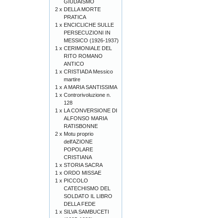
GIUDAISMO
2 x
DELLA MORTE
PRATICA
1 x
ENCICLICHE SULLE
PERSECUZIONI IN
MESSICO (1926-1937)
1 x
CERIMONIALE DEL
RITO ROMANO
ANTICO
1 x
CRISTIADA Messico
martire
1 x
A MARIA SANTISSIMA
1 x
Controrivoluzione n.
128
1 x
LA CONVERSIONE DI
ALFONSO MARIA
RATISBONNE
2 x
Motu proprio
dell'AZIONE
POPOLARE
CRISTIANA
1 x
STORIA SACRA
1 x
ORDO MISSAE
1 x
PICCOLO
CATECHISMO DEL
SOLDATO IL LIBRO
DELLA FEDE
1 x
SILVA SAMBUCETI