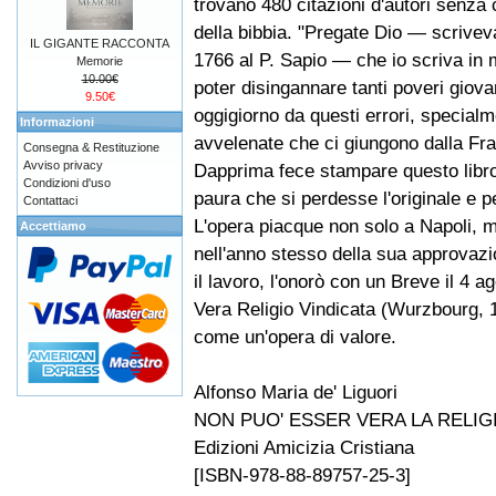
trovano 480 citazioni d'autori senza c
della bibbia. "Pregate Dio — scrivev
IL GIGANTE RACCONTA
1766 al P. Sapio — che io scriva in
Memorie
10.00€
poter disingannare tanti poveri giovan
9.50€
oggigiorno da questi errori, special
Informazioni
avvelenate che ci giungono dalla Fra
Consegna & Restituzione
Avviso privacy
Dapprima fece stampare questo libro 
Condizioni d'uso
paura che si perdesse l'originale e pe
Contattaci
L'opera piacque non solo a Napoli,
Accettiamo
nell'anno stesso della sua approvazi
il lavoro, l'onorò con un Breve il 4 
Vera Religio Vindicata (Wurzbourg, 17
come un'opera di valore.
Alfonso Maria de' Liguori
NON PUO' ESSER VERA LA RELIG
Edizioni Amicizia Cristiana
[ISBN-978-88-89757-25-3]