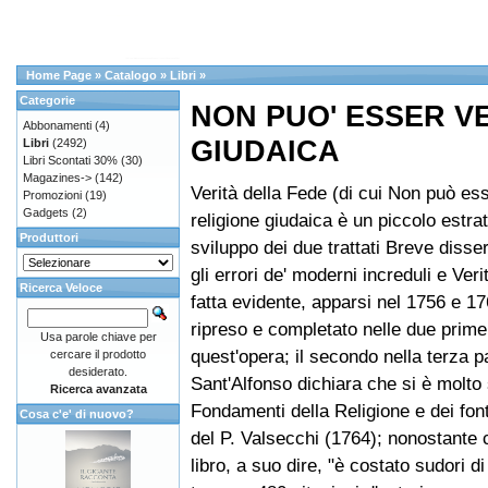
Home Page
»
Catalogo
»
Libri
»
Categorie
NON PUO' ESSER V
Abbonamenti
(4)
GIUDAICA
Libri
(2492)
Libri Scontati 30%
(30)
Magazines->
(142)
Verità della Fede (di cui Non può ess
Promozioni
(19)
Gadgets
(2)
religione giudaica è un piccolo estrat
Produttori
sviluppo dei due trattati Breve disse
gli errori de' moderni increduli e Veri
Ricerca Veloce
fatta evidente, apparsi nel 1756 e 17
ripreso e completato nelle due prime
Usa parole chiave per
quest'opera; il secondo nella terza p
cercare il prodotto
desiderato.
Sant'Alfonso dichiara che si è molto 
Ricerca avanzata
Fondamenti della Religione e dei font
Cosa c'e' di nuovo?
del P. Valsecchi (1764); nonostante 
libro, a suo dire, "è costato sudori di