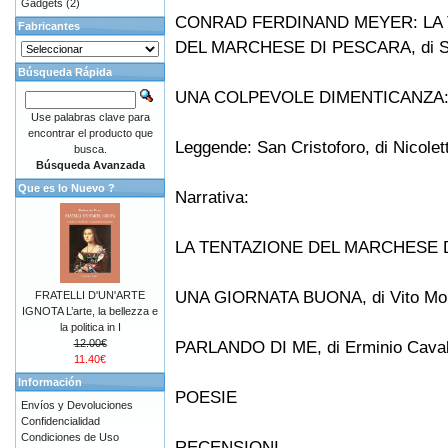
Gadgets
(2)
CONRAD FERDINAND MEYER: LA
Fabricantes
DEL MARCHESE DI PESCARA, di Sa
Búsqueda Rápida
UNA COLPEVOLE DIMENTICANZA: P
Use palabras clave para
encontrar el producto que
Leggende: San Cristoforo, di Nicolett
busca.
Búsqueda Avanzada
Que es lo Nuevo ?
Narrativa:
LA TENTAZIONE DEL MARCHESE DI 
UNA GIORNATA BUONA, di Vito Mor
FRATELLI D'UN'ARTE
IGNOTA L’arte, la bellezza e
la politica in I
12.00€
PARLANDO DI ME, di Erminio Caval
11.40€
Información
POESIE
Envíos y Devoluciones
Confidencialidad
Condiciones de Uso
RECENSIONI