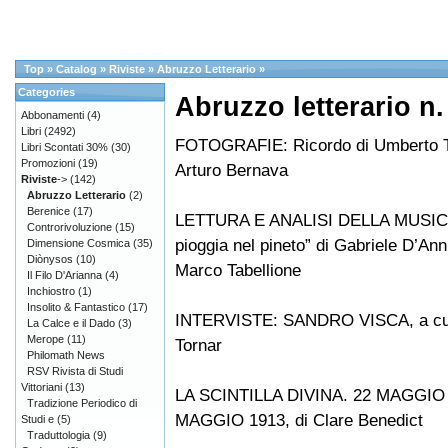
Top
»
Catalog
»
Riviste
»
Abruzzo Letterario
»
Categories
Abruzzo letterario n.
Abbonamenti
(4)
Libri
(2492)
FOTOGRAFIE: Ricordo di Umberto T
Libri Scontati 30%
(30)
Promozioni
(19)
Arturo Bernava
Riviste
->
(142)
Abruzzo Letterario
(2)
Berenice
(17)
LETTURA E ANALISI DELLA MUSICA
Controrivoluzione
(15)
pioggia nel pineto” di Gabriele D’Ann
Dimensione Cosmica
(35)
Diònysos
(10)
Marco Tabellione
Il Filo D'Arianna
(4)
Inchiostro
(1)
Insolito & Fantastico
(17)
INTERVISTE: SANDRO VISCA, a cur
La Calce e il Dado
(3)
Merope
(11)
Tornar
Philomath News
RSV Rivista di Studi
Vittoriani
(13)
LA SCINTILLA DIVINA. 22 MAGGIO 
Tradizione Periodico di
MAGGIO 1913, di Clare Benedict
Studi e
(5)
Traduttologia
(9)