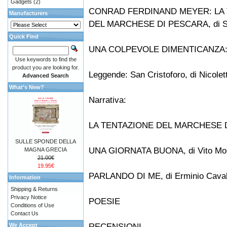
Gadgets
(2)
CONRAD FERDINAND MEYER: LA
Manufacturers
DEL MARCHESE DI PESCARA, di Sa
Quick Find
UNA COLPEVOLE DIMENTICANZA: P
Use keywords to find the
product you are looking for.
Leggende: San Cristoforo, di Nicolett
Advanced Search
What's New?
Narrativa:
LA TENTAZIONE DEL MARCHESE DI 
SULLE SPONDE DELLA
UNA GIORNATA BUONA, di Vito Mor
MAGNA GRECIA
21.00€
19.95€
PARLANDO DI ME, di Erminio Caval
Information
Shipping & Returns
Privacy Notice
POESIE
Conditions of Use
Contact Us
RECENSIONI
We Accept