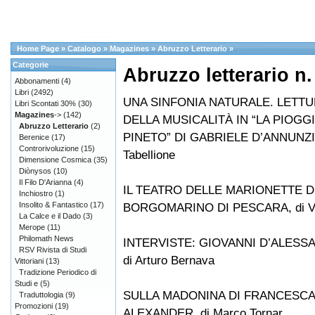
Home Page
»
Catalogo
»
Magazines
»
Abruzzo Letterario
»
Categorie
Abruzzo letterario n.
Abbonamenti
(4)
Libri
(2492)
UNA SINFONIA NATURALE. LETTU
Libri Scontati 30%
(30)
Magazines
->
(142)
DELLA MUSICALITÀ IN “LA PIOGG
Abruzzo Letterario
(2)
PINETO” DI GABRIELE D’ANNUNZIO
Berenice
(17)
Controrivoluzione
(15)
Tabellione
Dimensione Cosmica
(35)
Diònysos
(10)
Il Filo D'Arianna
(4)
IL TEATRO DELLE MARIONETTE D
Inchiostro
(1)
Insolito & Fantastico
(17)
BORGOMARINO DI PESCARA, di Vit
La Calce e il Dado
(3)
Merope
(11)
Philomath News
INTERVISTE: GIOVANNI D’ALESSA
RSV Rivista di Studi
di Arturo Bernava
Vittoriani
(13)
Tradizione Periodico di
Studi e
(5)
SULLA MADONINA DI FRANCESCA
Traduttologia
(9)
Promozioni
(19)
ALEXANDER, di Marco Tornar