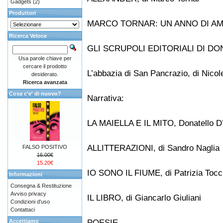
Gadgets
(2)
Produttori
MARCO TORNAR: UN ANNO DI AMICIZ
Ricerca Veloce
GLI SCRUPOLI EDITORIALI DI DON
Usa parole chiave per
cercare il prodotto
L’abbazia di San Pancrazio, di Nicole
desiderato.
Ricerca avanzata
Cosa c'e' di nuovo?
Narrativa:
LA MAIELLA E IL MITO, Donatello D
ALLITTERAZIONI, di Sandro Naglia
FALSO POSITIVO
16.00€
15.20€
IO SONO IL FIUME, di Patrizia Tocc
Informazioni
Consegna & Restituzione
Avviso privacy
IL LIBRO, di Giancarlo Giuliani
Condizioni d'uso
Contattaci
POESIE
Accettiamo