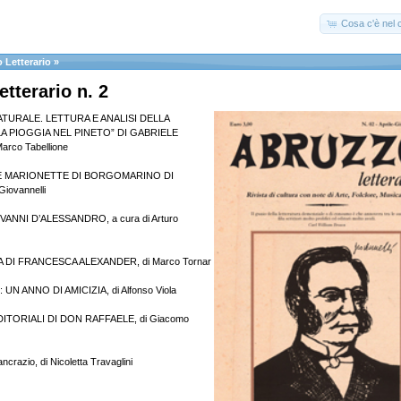
Cosa c'è nel c
 Letterario
»
etterario n. 2
ATURALE. LETTURA E ANALISI DELLA
LA PIOGGIA NEL PINETO” DI GABRIELE
arco Tabellione
E MARIONETTE DI BORGOMARINO DI
Giovannelli
ANNI D’ALESSANDRO, a cura di Arturo
DI FRANCESCA ALEXANDER, di Marco Tornar
 ANNO DI AMICIZIA, di Alfonso Viola
ITORIALI DI DON RAFFAELE, di Giacomo
ncrazio, di Nicoletta Travaglini