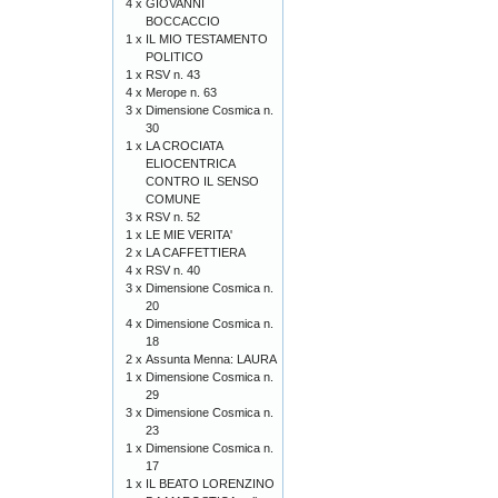
4 x
GIOVANNI
BOCCACCIO
1 x
IL MIO TESTAMENTO
POLITICO
1 x
RSV n. 43
4 x
Merope n. 63
3 x
Dimensione Cosmica n.
30
1 x
LA CROCIATA
ELIOCENTRICA
CONTRO IL SENSO
COMUNE
3 x
RSV n. 52
1 x
LE MIE VERITA'
2 x
LA CAFFETTIERA
4 x
RSV n. 40
3 x
Dimensione Cosmica n.
20
4 x
Dimensione Cosmica n.
18
2 x
Assunta Menna: LAURA
1 x
Dimensione Cosmica n.
29
3 x
Dimensione Cosmica n.
23
1 x
Dimensione Cosmica n.
17
1 x
IL BEATO LORENZINO