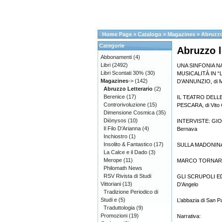
Home Page
»
Catalogo
»
Magazines
»
Abruzzo
Categorie
Abruzzo l
Abbonamenti
(4)
Libri
(2492)
UNA SINFONIA N
Libri Scontati 30%
(30)
MUSICALITÀ IN “
Magazines
->
(142)
D’ANNUNZIO, di M
Abruzzo Letterario
(2)
Berenice
(17)
IL TEATRO DELL
Controrivoluzione
(15)
PESCARA, di Vito 
Dimensione Cosmica
(35)
Diònysos
(10)
INTERVISTE: GIOV
Il Filo D'Arianna
(4)
Bernava
Inchiostro
(1)
Insolito & Fantastico
(17)
SULLA MADONINA 
La Calce e il Dado
(3)
Merope
(11)
MARCO TORNAR: UN
Philomath News
RSV Rivista di Studi
GLI SCRUPOLI ED
Vittoriani
(13)
D’Angelo
Tradizione Periodico di
Studi e
(5)
L’abbazia di San Pa
Traduttologia
(9)
Promozioni
(19)
Narrativa: