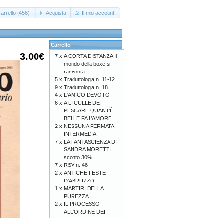
arrello (456)
Acquista
Il mio account
Carrello
3.00€
7 x
A CORTA DISTANZA Il
mondo della boxe si
racconta
5 x
Traduttologia n. 11-12
9 x
Traduttologia n. 18
4 x
L'AMICO DEVOTO
6 x
A LI CULLE DE
PESCARE QUANT’È
BELLE FA L’AMORE
2 x
NESSUNA FERMATA
INTERMEDIA
7 x
LA FANTASCIENZA DI
SANDRA MORETTI
sconto 30%
7 x
RSV n. 48
2 x
ANTICHE FESTE
D'ABRUZZO
1 x
MARTIRI DELLA
PUREZZA
2 x
IL PROCESSO
ALL'ORDINE DEI