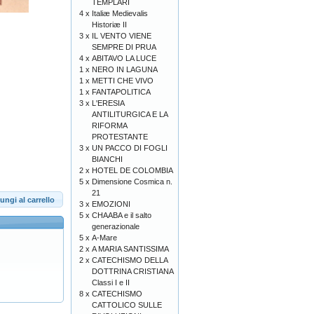
TEMPLARI
4 x
Italiæ Medievalis
Historiæ II
3 x
IL VENTO VIENE
SEMPRE DI PRUA
4 x
ABITAVO LA LUCE
1 x
NERO IN LAGUNA
1 x
METTI CHE VIVO
1 x
FANTAPOLITICA
3 x
L'ERESIA
ANTILITURGICA E LA
RIFORMA
PROTESTANTE
3 x
UN PACCO DI FOGLI
BIANCHI
2 x
HOTEL DE COLOMBIA
5 x
Dimensione Cosmica n.
21
ungi al carrello
3 x
EMOZIONI
5 x
CHAABA e il salto
generazionale
5 x
A-Mare
2 x
A MARIA SANTISSIMA
2 x
CATECHISMO DELLA
DOTTRINA CRISTIANA
Classi I e II
8 x
CATECHISMO
CATTOLICO SULLE