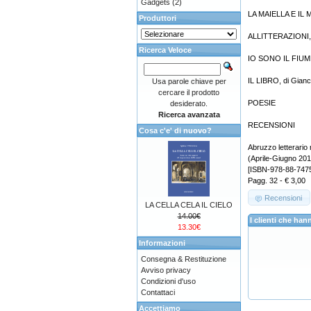
Gadgets
(2)
LA MAIELLA E IL M
Produttori
ALLITTERAZIONI, 
Ricerca Veloce
IO SONO IL FIUME,
IL LIBRO, di Gianca
Usa parole chiave per
cercare il prodotto
POESIE
desiderato.
Ricerca avanzata
RECENSIONI
Cosa c'e' di nuovo?
Abruzzo letterario 
(Aprile-Giugno 201
[ISBN-978-88-747
Pagg. 32 - € 3,00
Recensioni
LA CELLA CELA IL CIELO
14.00€
I clienti che h
13.30€
Informazioni
Consegna & Restituzione
Avviso privacy
Condizioni d'uso
Contattaci
Accettiamo