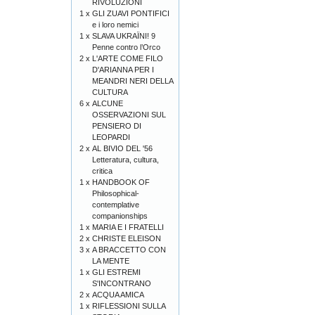
RIVOLUZIONI
1 x
GLI ZUAVI PONTIFICI
e i loro nemici
1 x
SLAVA UKRAÏNI! 9
Penne contro l’Orco
2 x
L'ARTE COME FILO
D'ARIANNA PER I
MEANDRI NERI DELLA
CULTURA
6 x
ALCUNE
OSSERVAZIONI SUL
PENSIERO DI
LEOPARDI
2 x
AL BIVIO DEL '56
Letteratura, cultura,
critica
1 x
HANDBOOK OF
Philosophical-
contemplative
companionships
1 x
MARIA E I FRATELLI
2 x
CHRISTE ELEISON
3 x
A BRACCETTO CON
LA MENTE
1 x
GLI ESTREMI
S'INCONTRANO
2 x
ACQUA AMICA
1 x
RIFLESSIONI SULLA