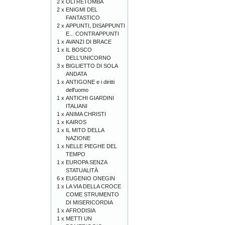
2 x
OLTRETOMBA
2 x
ENIGMI DEL
FANTASTICO
2 x
APPUNTI, DISAPPUNTI
E... CONTRAPPUNTI
1 x
AVANZI DI BRACE
1 x
IL BOSCO
DELL'UNICORNO
3 x
BIGLIETTO DI SOLA
ANDATA
1 x
ANTIGONE e i diritti
dell'uomo
1 x
ANTICHI GIARDINI
ITALIANI
1 x
ANIMA CHRISTI
1 x
KAIROS
1 x
IL MITO DELLA
NAZIONE
1 x
NELLE PIEGHE DEL
TEMPO
1 x
EUROPA SENZA
STATUALITÀ
6 x
EUGENIO ONEGIN
1 x
LA VIA DELLA CROCE
COME STRUMENTO
DI MISERICORDIA
1 x
AFRODISIA
1 x
METTI UN