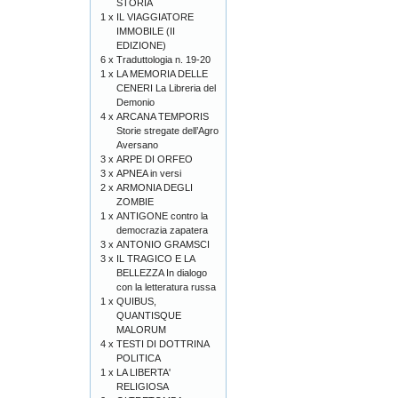
STORIA
1 x
IL VIAGGIATORE
IMMOBILE (II
EDIZIONE)
6 x
Traduttologia n. 19-20
1 x
LA MEMORIA DELLE
CENERI La Libreria del
Demonio
4 x
ARCANA TEMPORIS
Storie stregate dell’Agro
Aversano
3 x
ARPE DI ORFEO
3 x
APNEA in versi
2 x
ARMONIA DEGLI
ZOMBIE
1 x
ANTIGONE contro la
democrazia zapatera
3 x
ANTONIO GRAMSCI
3 x
IL TRAGICO E LA
BELLEZZA In dialogo
con la letteratura russa
1 x
QUIBUS,
QUANTISQUE
MALORUM
4 x
TESTI DI DOTTRINA
POLITICA
1 x
LA LIBERTA'
RELIGIOSA