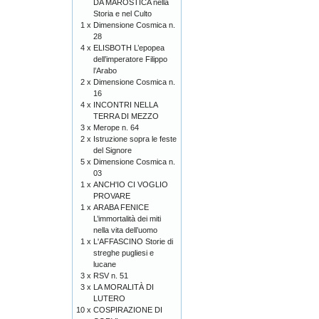
DA MAROSTICA nella
Storia e nel Culto
1 x
Dimensione Cosmica n.
28
4 x
ELISBOTH L’epopea
dell’imperatore Filippo
l’Arabo
2 x
Dimensione Cosmica n.
16
4 x
INCONTRI NELLA
TERRA DI MEZZO
3 x
Merope n. 64
2 x
Istruzione sopra le feste
del Signore
5 x
Dimensione Cosmica n.
03
1 x
ANCH'IO CI VOGLIO
PROVARE
1 x
ARABA FENICE
L’immortalità dei miti
nella vita dell’uomo
1 x
L'AFFASCINO Storie di
streghe pugliesi e
lucane
3 x
RSV n. 51
3 x
LA MORALITÀ DI
LUTERO
10 x
COSPIRAZIONE DI