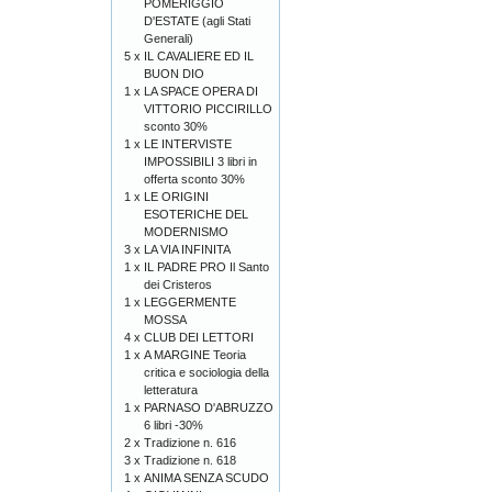
POMERIGGIO
D'ESTATE (agli Stati
Generali)
5 x
IL CAVALIERE ED IL
BUON DIO
1 x
LA SPACE OPERA DI
VITTORIO PICCIRILLO
sconto 30%
1 x
LE INTERVISTE
IMPOSSIBILI 3 libri in
offerta sconto 30%
1 x
LE ORIGINI
ESOTERICHE DEL
MODERNISMO
3 x
LA VIA INFINITA
1 x
IL PADRE PRO Il Santo
dei Cristeros
1 x
LEGGERMENTE
MOSSA
4 x
CLUB DEI LETTORI
1 x
A MARGINE Teoria
critica e sociologia della
letteratura
1 x
PARNASO D'ABRUZZO
6 libri -30%
2 x
Tradizione n. 616
3 x
Tradizione n. 618
1 x
ANIMA SENZA SCUDO