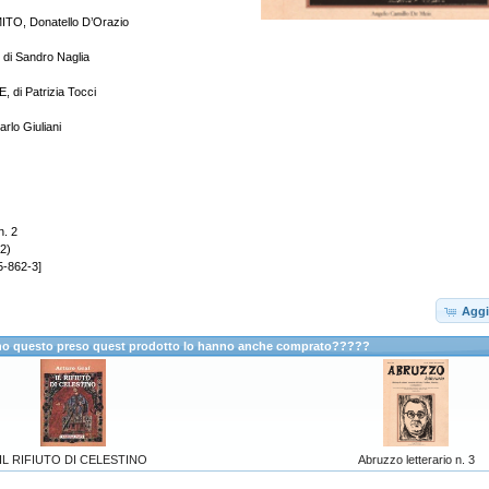
ITO, Donatello D’Orazio
di Sandro Naglia
 di Patrizia Tocci
rlo Giuliani
n. 2
2)
5-862-3]
Aggi
anno questo preso quest prodotto lo hanno anche comprato?????
IL RIFIUTO DI CELESTINO
Abruzzo letterario n. 3