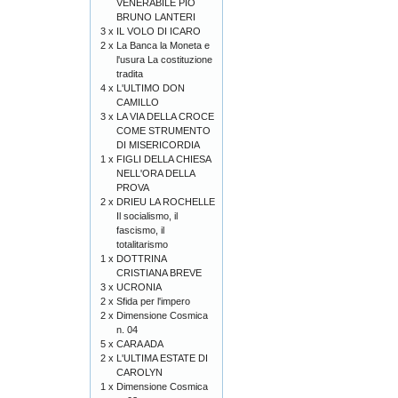
VENERABILE PIO
BRUNO LANTERI
3 x
IL VOLO DI ICARO
2 x
La Banca la Moneta e
l'usura La costituzione
tradita
4 x
L'ULTIMO DON
CAMILLO
3 x
LA VIA DELLA CROCE
COME STRUMENTO
DI MISERICORDIA
1 x
FIGLI DELLA CHIESA
NELL'ORA DELLA
PROVA
2 x
DRIEU LA ROCHELLE
Il socialismo, il
fascismo, il
totalitarismo
1 x
DOTTRINA
CRISTIANA BREVE
3 x
UCRONIA
2 x
Sfida per l'impero
2 x
Dimensione Cosmica
n. 04
5 x
CARA ADA
2 x
L'ULTIMA ESTATE DI
CAROLYN
1 x
Dimensione Cosmica