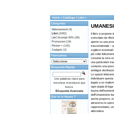
Inicio
»
Catálogo
»
Libri
»
Categorías
UMANESIM
Abbonamenti
(4)
Libri
(2492)
Il libro si propone 
Libri Scontati 30%
(30)
svincolato da riferi
Promozioni
(19)
aperto su una pros
Riviste->
(142)
trascendentale – al
Gadgets
(2)
cogliervi eventuali
più volte felicemen
Fabricantes
consiste la vera ori
una particolare tra
contesto una possib
Búsqueda Rápida
ambigue declinazio
Lo spazio letterario 
individuare questa
Use palabras clave para
legato a un realism
encontrar el producto que
ogni utopia di fuga
busca.
buona dell’esistent
Búsqueda Avanzada
dell’Umanesimo ital
Que es lo Nuevo ?
anche proporre, en
attraverso lo spec
rappresentativi, u
alternativa.