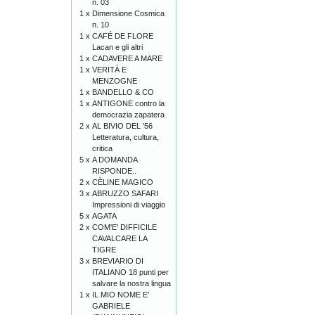
n. 03
1 x
Dimensione Cosmica
n. 10
1 x
CAFÉ DE FLORE
Lacan e gli altri
1 x
CADAVERE A MARE
1 x
VERITÀ E
MENZOGNE
1 x
BANDELLO & CO
1 x
ANTIGONE contro la
democrazia zapatera
2 x
AL BIVIO DEL '56
Letteratura, cultura,
critica
5 x
A DOMANDA
RISPONDE..
2 x
CÈLINE MAGICO
3 x
ABRUZZO SAFARI
Impressioni di viaggio
5 x
AGATA
2 x
COM'E' DIFFICILE
CAVALCARE LA
TIGRE
3 x
BREVIARIO DI
ITALIANO 18 punti per
salvare la nostra lingua
1 x
IL MIO NOME E'
GABRIELE