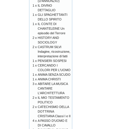
(D'ANNUNZIO)
1 x
IL DIVINO
DETTAGLIO
1 x
GLI SPAGHETTANTI
DELLO SPIRITO
1 x
IL CONTE DI
CHANTELEINE Un
episodio del Terrore
2 x
HISTORY AND
SOCIOLOGY
2 x
CASTRUM SILVI
Indagine, ricostruzione,
interpretazione di fatti
1 x
PENSIERI SOSPESI
1 x
CERCANDO I
COLORI PER L'UOMO
1 x
ANIMA SENZA SCUDO
1 x
ANIMA CHRISTI
3 x
ABITARE LA MUSICA
CANTARE
L'ARCHITETTURA
2 x
IL MIO TESTAMENTO
POLITICO
2 x
CATECHISMO DELLA
DOTTRINA
CRISTIANA Classi I e II
4 x
A PASSO D'UOMO E
DI CAVALLO