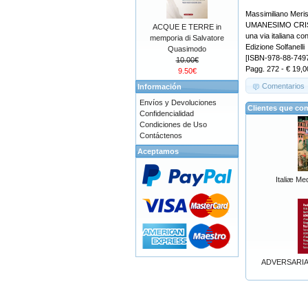
Massimiliano Meris
UMANESIMO CRISTI
ACQUE E TERRE in
una via italiana con
memporia di Salvatore
Edizione Solfanelli
Quasimodo
[ISBN-978-88-749
10.00€
Pagg. 272 - € 19,0
9.50€
Comentarios
Información
Envíos y Devoluciones
Clientes que co
Confidencialidad
Condiciones de Uso
Contáctenos
Aceptamos
Italiæ Me
ADVERSARIA 