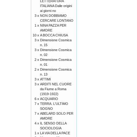
LETTERATURA
ITALIANA Dalle origini
ai giorni no
3 x
NON DOBBIAMO
CERCARE LONTANO
1 x
NINA PAZZA PER
AMORE
10 x
A BOCCA CHIUSA
3 x
Dimensione Cosmica
n. 15
3 x
Dimensione Cosmica
n. 02
2 x
Dimensione Cosmica
n. 01
2 x
Dimensione Cosmica
n. 13
3 x
ATTIMI
3 x
ARDITI NEL CUORE
da Fiume a Roma
(1919-1922)
6 x
ACQUARIO
7 x
TERRA. L'ULTIMO
SOGNO
7 x
ABELARD SOLO PER
AMORE
4 x
IL SENSO DELLA
SOCIOLOGIA
1 x
LA VIA DELLA PACE