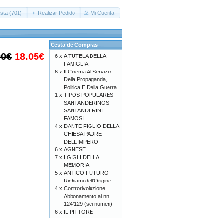
sta (701)
Realizar Pedido
Mi Cuenta
Cesta de Compras
00€
18.05€
6 x
A TUTELA DELLA
FAMIGLIA
6 x
Il Cinema Al Servizio
Della Propaganda,
Politica E Della Guerra
1 x
TIPOS POPULARES
SANTANDERINOS
SANTANDERINI
FAMOSI
4 x
DANTE FIGLIO DELLA
CHIESA PADRE
DELL’IMPERO
6 x
AGNESE
7 x
I GIGLI DELLA
MEMORIA
5 x
ANTICO FUTURO
Richiami dell'Origine
4 x
Controrivoluzione
Abbonamento ai nn.
124/129 (sei numeri)
6 x
IL PITTORE