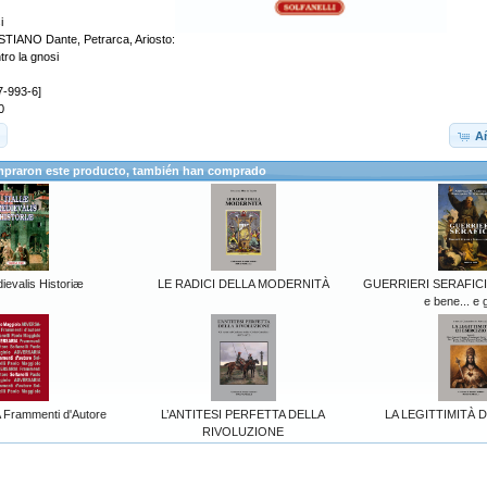
i
ANO Dante, Petrarca, Ariosto:
tro la gnosi
7-993-6]
0
Añ
mpraron este producto, también han comprado
dievalis Historiæ
LE RADICI DELLA MODERNITÀ
GUERRIERI SERAFICI R
e bene... e 
Frammenti d'Autore
L’ANTITESI PERFETTA DELLA
LA LEGITTIMITÀ D
RIVOLUZIONE