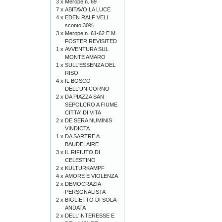
3 x
Merope n. 69
7 x
ABITAVO LA LUCE
4 x
EDEN RALF VELI
sconto 30%
3 x
Merope n. 61-62 E.M.
FOSTER REVISITED
1 x
AVVENTURA SUL
MONTE AMARO
1 x
SULL'ESSENZA DEL
RISO
4 x
IL BOSCO
DELL'UNICORNO
2 x
DA PIAZZA SAN
SEPOLCRO A FIUME
CITTA' DI VITA
2 x
DE SERA NUMINIS
VINDICTA
1 x
DA SARTRE A
BAUDELAIRE
3 x
IL RIFIUTO DI
CELESTINO
2 x
KULTURKAMPF
4 x
AMORE E VIOLENZA
2 x
DEMOCRAZIA
PERSONALISTA
2 x
BIGLIETTO DI SOLA
ANDATA
2 x
DELL'INTERESSE E