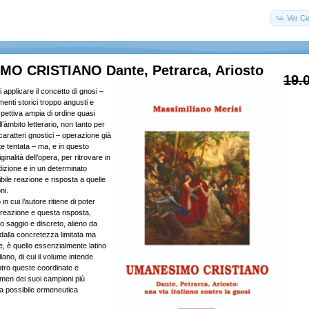
Ver Ce
O CRISTIANO Dante, Petrarca, Ariosto
19.
di applicare il concetto di gnosi –
menti storici troppo angusti e
pettiva ampia di ordine quasi
l’àmbito letterario, non tanto per
 caratteri gnostici – operazione già
te tentata – ma, e in questo
ginalità dell’opera, per ritrovare in
dizione e in un determinato
ile reazione e risposta a quelle
ni.
in cui l’autore ritiene di poter
 reazione e questa risposta,
o saggio e discreto, alieno da
 dalla concretezza limitata ma
e, è quello essenzialmente latino
iano, di cui il volume intende
tro queste coordinate e
imen dei suoi campioni più
na possibile ermeneutica