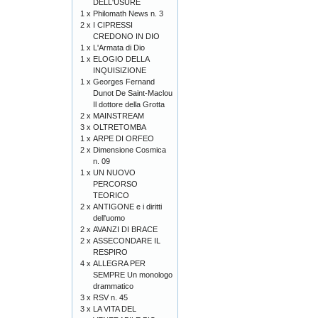
DELL'USURE
1 x
Philomath News n. 3
2 x
I CIPRESSI
CREDONO IN DIO
1 x
L'Armata di Dio
1 x
ELOGIO DELLA
INQUISIZIONE
1 x
Georges Fernand
Dunot De Saint-Maclou
Il dottore della Grotta
2 x
MAINSTREAM
3 x
OLTRETOMBA
1 x
ARPE DI ORFEO
2 x
Dimensione Cosmica
n. 09
1 x
UN NUOVO
PERCORSO
TEORICO
2 x
ANTIGONE e i diritti
dell'uomo
2 x
AVANZI DI BRACE
2 x
ASSECONDARE IL
RESPIRO
4 x
ALLEGRA PER
SEMPRE Un monologo
drammatico
3 x
RSV n. 45
3 x
LA VITA DEL