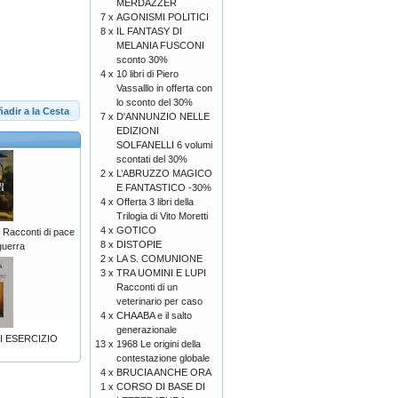
MERDAZZÈR
7 x
AGONISMI POLITICI
8 x
IL FANTASY DI
MELANIA FUSCONI
sconto 30%
4 x
10 libri di Piero
Vassalllo in offerta con
lo sconto del 30%
adir a la Cesta
7 x
D'ANNUNZIO NELLE
EDIZIONI
SOLFANELLI 6 volumi
scontati del 30%
2 x
L’ABRUZZO MAGICO
E FANTASTICO -30%
4 x
Offerta 3 libri della
Trilogia di Vito Moretti
4 x
GOTICO
acconti di pace
8 x
DISTOPIE
guerra
2 x
LA S. COMUNIONE
3 x
TRA UOMINI E LUPI
Racconti di un
veterinario per caso
4 x
CHAABA e il salto
generazionale
I ESERCIZIO
13 x
1968 Le origini della
contestazione globale
4 x
BRUCIA ANCHE ORA
1 x
CORSO DI BASE DI