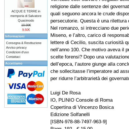
religione dalle sentenze dei governator
ACQUE E TERRE in
quali seguono ancora le crude dispos
memporia di Salvatore
persecutorie. Questa è una rilettura
Quasimodo
10.00€
Nel romanzo, si intrecciano due period
9.50€
Miseno, e l’altro, carico di responsabi
Informazioni
lettere di Cecilio, suscita curiosità 
Consegna & Restituzione
Avviso privacy
nell’anno 100. Che motivo aveva il p
Condizioni d'uso
scelte forensi? Dopo una valutazione 
Contattaci
dell’epoca, l’autore giunge alla conc
Accettiamo
che sollecitasse l’imperatore ad assu
per ridurre l’arbitrarietà dei governato
Luigi De Rosa
IO, PLINIO Console di Roma
Copertina di Vincenzo Bosica
Edizione Solfanelli
[ISBN-978-88-7497-963-9]
Pagg. 192 - € 15,00