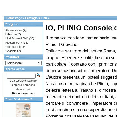
Home Page
»
Catalogo
»
Libri
»
Categorie
IO, PLINIO Console 
Abbonamenti
(4)
Libri
(2492)
Il romanzo contiene immaginarie lett
Libri Scontati 30%
(30)
Magazines->
(142)
Plinio il Giovane.
Promozioni
(19)
Politico e scrittore dell’antica Roma,
Gadgets
(2)
proprie esperienze politiche e persona
Produttori
particolare il contatto con i primi cris
Ricerca Veloce
di persecuzioni sotto l’imperatore D
L’autore presenta un’ipotesi suggest
Usa parole chiave per
fantasiosa. Immagina che Plinio, il q
cercare il prodotto
desiderato.
celebre lettera a Traiano si dimostra
Ricerca avanzata
tollerante nei confronti dei cristiani, a
Cosa c'e' di nuovo?
cercare di convincere l’imperatore ch
cristianesimo sia una superstizione 
Vorrebbe così salvare i seguaci dell