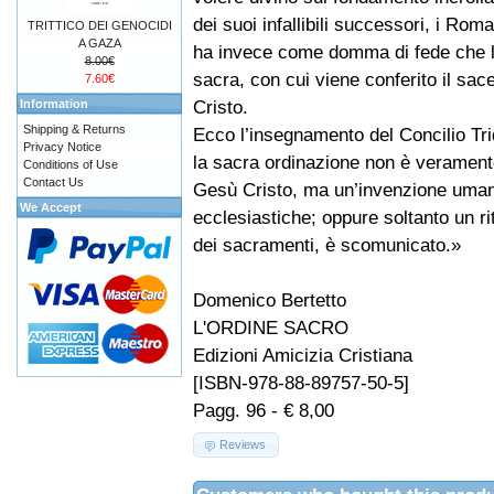
dei suoi infallibili successori, i Roma
TRITTICO DEI GENOCIDI
A GAZA
ha invece come domma di fede che l
8.00€
sacra, con cui viene conferito il sa
7.60€
Cristo.
Information
Shipping & Returns
Ecco l’insegnamento del Concilio Tri
Privacy Notice
la sacra ordinazione non è verament
Conditions of Use
Contact Us
Gesù Cristo, ma un’invenzione umana
We Accept
ecclesiastiche; oppure soltanto un rit
dei sacramenti, è scomunicato.»
Domenico Bertetto
L'ORDINE SACRO
Edizioni Amicizia Cristiana
[ISBN-978-88-89757-50-5]
Pagg. 96 - € 8,00
Reviews