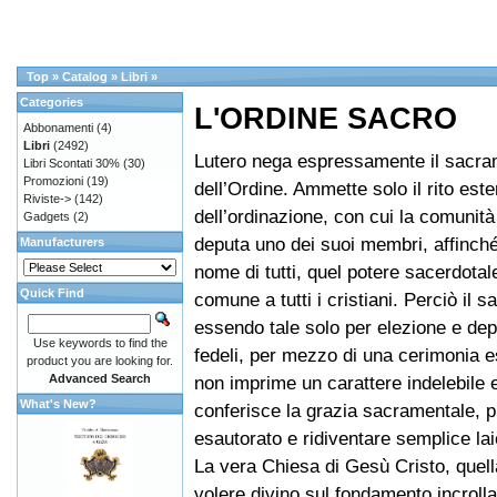
Top
»
Catalog
»
Libri
»
Categories
L'ORDINE SACRO
Abbonamenti
(4)
Libri
(2492)
Lutero nega espressamente il sacr
Libri Scontati 30%
(30)
Promozioni
(19)
dell’Ordine. Ammette solo il rito est
Riviste->
(142)
dell’ordinazione, con cui la comunità
Gadgets
(2)
deputa uno dei suoi membri, affinché 
Manufacturers
nome di tutti, quel potere sacerdotal
Quick Find
comune a tutti i cristiani. Perciò il s
essendo tale solo per elezione e dep
Use keywords to find the
fedeli, per mezzo di una cerimonia 
product you are looking for.
Advanced Search
non imprime un carattere indelebile 
What's New?
conferisce la grazia sacramentale, 
esautorato e ridiventare semplice lai
La vera Chiesa di Gesù Cristo, quell
volere divino sul fondamento incrollab