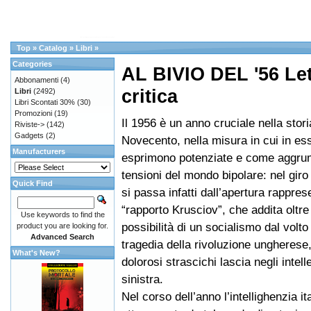
Top
»
Catalog
»
Libri
»
Categories
AL BIVIO DEL '56 Lett
Abbonamenti
(4)
critica
Libri
(2492)
Libri Scontati 30%
(30)
Promozioni
(19)
Il 1956 è un anno cruciale nella stori
Riviste->
(142)
Gadgets
(2)
Novecento, nella misura in cui in es
Manufacturers
esprimono potenziate e come aggrum
tensioni del mondo bipolare: nel giro
Quick Find
si passa infatti dall’apertura rappres
“rapporto Krusciov”, che addita oltre 
Use keywords to find the
possibilità di un socialismo dal volt
product you are looking for.
Advanced Search
tragedia della rivoluzione ungherese,
What's New?
dolorosi strascichi lascia negli intelle
sinistra.
Nel corso dell’anno l’intellighenzia it