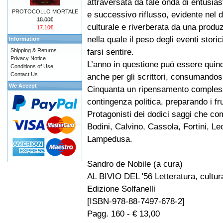
attraversata da tale onda di entusia
PROTOCOLLO MORTALE
e successivo riflusso, evidente nel di
18.00€
culturale e riverberata da una produz
17.10€
nella quale il peso degli eventi stori
Information
farsi sentire.
Shipping & Returns
Privacy Notice
L’anno in questione può essere quin
Conditions of Use
Contact Us
anche per gli scrittori, consumandosi
We Accept
Cinquanta un ripensamento complessiv
contingenza politica, preparando i fr
Protagonisti dei dodici saggi che c
Bodini, Calvino, Cassola, Fortini, Le
Lampedusa.
Sandro de Nobile (a cura)
AL BIVIO DEL '56 Letteratura, cultura
Edizione Solfanelli
[ISBN-978-88-7497-678-2]
Pagg. 160 - € 13,00