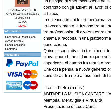
un bisogno di sperimentazione della 
confronto con gli addetti ai lavori di 
FRATELLI D'UN'ARTE
artistici.
IGNOTA L’arte, la bellezza e
la politica in I
In un’epoca in cui le arti performati
12.00€
irrevocabilmente la fusione tra arti 
11.40€
tra professionisti di diversa estrazi
Informazioni
Consegna & Restituzione
chiama a raccolta in una piattaforma
Avviso privacy
generazione.
Condizioni d'uso
Contattaci
Quindici saggi divisi in tre blocchi t
Accettiamo
giovani autori che si interrogano sul
esperienza di campo fra teoria e prat
Che cosa pensa la nuova generazione 
considerati fra i più affascinanti di tu
Lisa La Pietra (a cura)
ABITARE LA MUSICA CANTARE L
Memoria, Meraviglia e Virtualità
Presentazione di Luca Curci