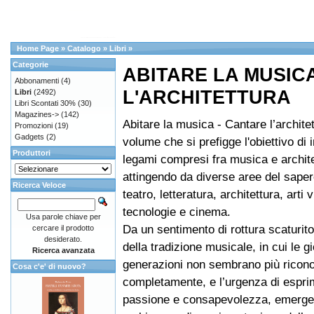
Home Page
»
Catalogo
»
Libri
»
Categorie
ABITARE LA MUSIC
Abbonamenti
(4)
L'ARCHITETTURA
Libri
(2492)
Libri Scontati 30%
(30)
Magazines->
(142)
Abitare la musica - Cantare l’archite
Promozioni
(19)
Gadgets
(2)
volume che si prefigge l'obiettivo di 
Produttori
legami compresi fra musica e archite
attingendo da diverse aree del sape
Ricerca Veloce
teatro, letteratura, architettura, arti
tecnologie e cinema.
Usa parole chiave per
Da un sentimento di rottura scaturit
cercare il prodotto
desiderato.
della tradizione musicale, in cui le g
Ricerca avanzata
generazioni non sembrano più ricon
Cosa c'e' di nuovo?
completamente, e l’urgenza di espri
passione e consapevolezza, emerge 