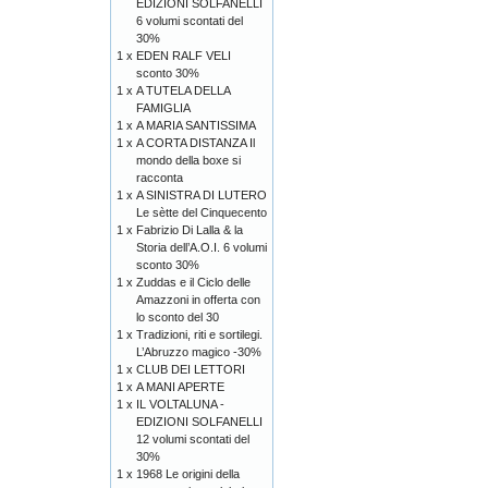
EDIZIONI SOLFANELLI
6 volumi scontati del
30%
1 x
EDEN RALF VELI
sconto 30%
1 x
A TUTELA DELLA
FAMIGLIA
1 x
A MARIA SANTISSIMA
1 x
A CORTA DISTANZA Il
mondo della boxe si
racconta
1 x
A SINISTRA DI LUTERO
Le sètte del Cinquecento
1 x
Fabrizio Di Lalla & la
Storia dell’A.O.I. 6 volumi
sconto 30%
1 x
Zuddas e il Ciclo delle
Amazzoni in offerta con
lo sconto del 30
1 x
Tradizioni, riti e sortilegi.
L’Abruzzo magico -30%
1 x
CLUB DEI LETTORI
1 x
A MANI APERTE
1 x
IL VOLTALUNA -
EDIZIONI SOLFANELLI
12 volumi scontati del
30%
1 x
1968 Le origini della