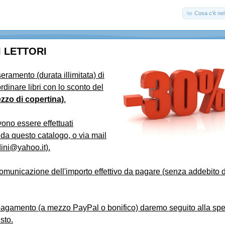
Cosa c'è nel 
I LETTORI
eramento (durata illimitata) di
rdinare libri con lo sconto del
ezzo di copertina)
.
vono essere effettuati
 da questo catalogo, o via mail
dini@yahoo.it).
omunicazione dell'importo effettivo da pagare (senza addebito 
l pagamento (a mezzo PayPal o bonifico) daremo seguito alla spe
sto.