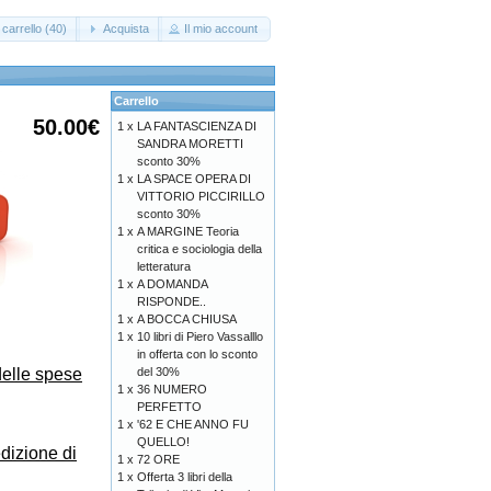
carrello (40)
Acquista
Il mio account
Carrello
50.00€
1 x
LA FANTASCIENZA DI
SANDRA MORETTI
sconto 30%
1 x
LA SPACE OPERA DI
VITTORIO PICCIRILLO
sconto 30%
1 x
A MARGINE Teoria
critica e sociologia della
letteratura
1 x
A DOMANDA
RISPONDE..
1 x
A BOCCA CHIUSA
1 x
10 libri di Piero Vassalllo
in offerta con lo sconto
delle spese
del 30%
1 x
36 NUMERO
PERFETTO
1 x
'62 E CHE ANNO FU
QUELLO!
dizione di
1 x
72 ORE
1 x
Offerta 3 libri della