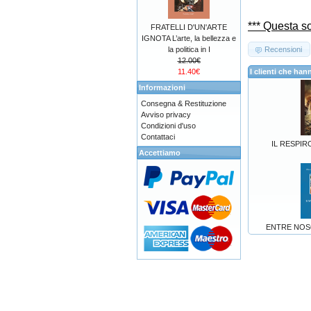
*** Questa so
FRATELLI D'UN'ARTE
IGNOTA L’arte, la bellezza e
la politica in I
Recensioni
12.00€
11.40€
I clienti che h
Informazioni
Consegna & Restituzione
Avviso privacy
Condizioni d'uso
Contattaci
IL RESPIR
Accettiamo
ENTRE NOSOT