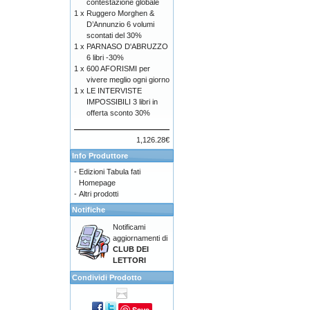
contestazione globale
1 x
Ruggero Morghen &
D’Annunzio 6 volumi
scontati del 30%
1 x
PARNASO D'ABRUZZO
6 libri -30%
1 x
600 AFORISMI per
vivere meglio ogni giorno
1 x
LE INTERVISTE
IMPOSSIBILI 3 libri in
offerta sconto 30%
1,126.28€
Info Produttore
-
Edizioni Tabula fati
Homepage
-
Altri prodotti
Notifiche
Notificami
aggiornamenti di
CLUB DEI
LETTORI
Condividi Prodotto
Save